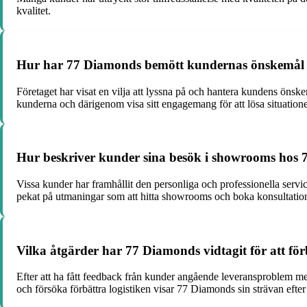
kvalitet.
Hur har 77 Diamonds bemött kundernas önskemål 
Företaget har visat en vilja att lyssna på och hantera kundens önsk
kunderna och därigenom visa sitt engagemang för att lösa situatione
Hur beskriver kunder sina besök i showrooms hos
Vissa kunder har framhållit den personliga och professionella serv
pekat på utmaningar som att hitta showrooms och boka konsultation
Vilka åtgärder har 77 Diamonds vidtagit för att förb
Efter att ha fått feedback från kunder angående leveransproblem med
och försöka förbättra logistiken visar 77 Diamonds sin strävan efte