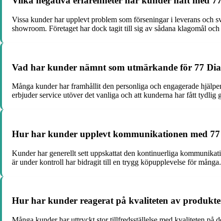
Vilka negativa erfarenheter har kunder haft med 7
Vissa kunder har upplevt problem som förseningar i leverans och svår
showroom. Företaget har dock tagit till sig av sådana klagomål och s
Vad har kunder nämnt som utmärkande för 77 Diamon
Många kunder har framhållit den personliga och engagerade hjälpen d
erbjuder service utöver det vanliga och att kunderna har fått tydli
Hur har kunder upplevt kommunikationen med 77
Kunder har generellt sett uppskattat den kontinuerliga kommunikation
är under kontroll har bidragit till en trygg köpupplevelse för många.
Hur har kunder reagerat på kvaliteten av produkt
Många kunder har uttryckt stor tillfredsställelse med kvaliteten på