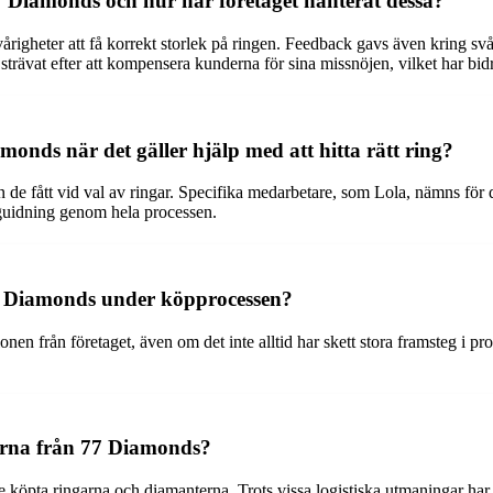
7 Diamonds och hur har företaget hanterat dessa?
igheter att få korrekt storlek på ringen. Feedback gavs även kring svåri
trävat efter att kompensera kunderna för sina missnöjen, vilket har bidr
ds när det gäller hjälp med att hitta rätt ring?
e fått vid val av ringar. Specifika medarbetare, som Lola, nämns för d
g guidning genom hela processen.
 Diamonds under köpprocessen?
en från företaget, även om det inte alltid har skett stora framsteg i pr
erna från 77 Diamonds?
 de köpta ringarna och diamanterna. Trots vissa logistiska utmaningar ha