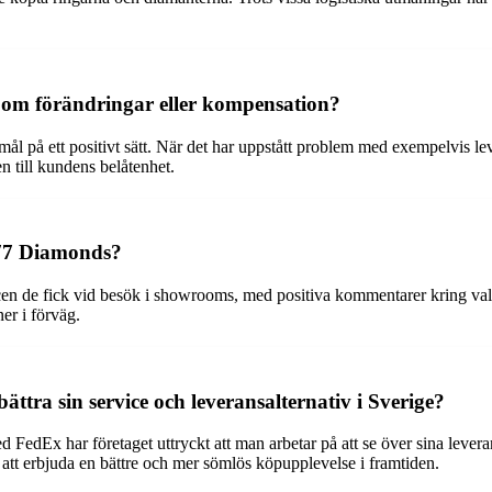
om förändringar eller kompensation?
emål på ett positivt sätt. När det har uppstått problem med exempelvis 
n till kundens belåtenhet.
 77 Diamonds?
icen de fick vid besök i showrooms, med positiva kommentarer kring val
er i förväg.
ättra sin service och leveransalternativ i Sverige?
 FedEx har företaget uttryckt att man arbetar på att se över sina lever
r att erbjuda en bättre och mer sömlös köpupplevelse i framtiden.