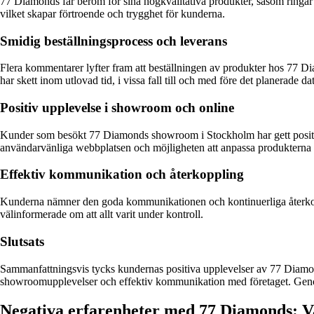
77 Diamonds får beröm för sina högkvalitativa produkter, såsom ringar
vilket skapar förtroende och trygghet för kunderna.
Smidig beställningsprocess och leverans
Flera kommentarer lyfter fram att beställningen av produkter hos 77 Di
har skett inom utlovad tid, i vissa fall till och med före det planerade d
Positiv upplevelse i showroom och online
Kunder som besökt 77 Diamonds showroom i Stockholm har gett positiv 
användarvänliga webbplatsen och möjligheten att anpassa produkterna 
Effektiv kommunikation och återkoppling
Kunderna nämner den goda kommunikationen och kontinuerliga återkoppli
välinformerade om att allt varit under kontroll.
Slutsats
Sammanfattningsvis tycks kundernas positiva upplevelser av 77 Diamonds
showroomupplevelser och effektiv kommunikation med företaget. Genom a
Negativa erfarenheter med 77 Diamonds: Va