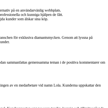
ternativ på en användarvänlig webbplats.
ofessionella och kunniga hjälpen de fått.
nöjda kunder som älskar sina köp.
 branschen för exklusiva diamantsmycken. Genom att lyssna på
kunder.
Här nedan sammanfattas gemensamma teman i de positiva kommentarer om
ningen av en medarbetare vid namn Lola. Kunderna uppskattar den