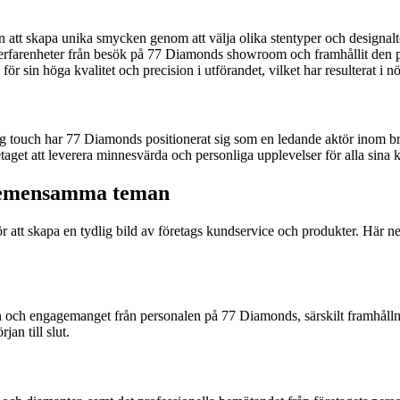
 att skapa unika smycken genom att välja olika stentyper och designal
rfarenheter från besök på 77 Diamonds showroom och framhållit den pr
 sin höga kvalitet och precision i utförandet, vilket har resulterat i 
nlig touch har 77 Diamonds positionerat sig som en ledande aktör inom
etaget att leverera minnesvärda och personliga upplevelser för alla sina 
Gemensamma teman
s för att skapa en tydlig bild av företags kundservice och produkter. 
n och engagemanget från personalen på 77 Diamonds, särskilt framhåll
an till slut.