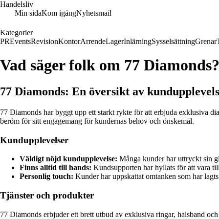
Handelsliv
Min sida
Kom igång
Nyhetsmail
Kategorier
PR
Events
Revision
Kontor
Arrende
Lager
Inlärning
Sysselsättning
Grenar
Vad säger folk om 77 Diamonds
77 Diamonds: En översikt av kundupplevels
77 Diamonds har byggt upp ett starkt rykte för att erbjuda exklusiva di
beröm för sitt engagemang för kundernas behov och önskemål.
Kundupplevelser
Väldigt nöjd kundupplevelse:
Många kunder har uttryckt sin gl
Finns alltid till hands:
Kundsupporten har hyllats för att vara till
Personlig touch:
Kunder har uppskattat omtanken som har lagts n
Tjänster och produkter
77 Diamonds erbjuder ett brett utbud av exklusiva ringar, halsband och