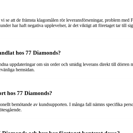
se att de främsta klagomålen rör leveransförseningar, problem med Fe
der har haft negativa upplevelser, är det viktigt att företaget tar till si
handlat hos 77 Diamonds?
dna uppdateringar om sin order och smidig leverans direkt till dörre
rvänliga hemsidan.
ort hos 77 Diamonds?
essionellt bemötande av kundsupporten. I många fall nämns specifika perso
mötesgående.