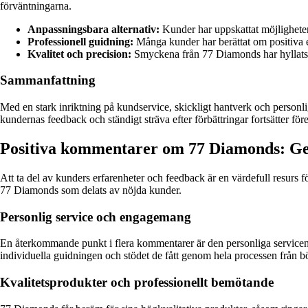
förväntningarna.
Anpassningsbara alternativ:
Kunder har uppskattat möjligheten
Professionell guidning:
Många kunder har berättat om positiva e
Kvalitet och precision:
Smyckena från 77 Diamonds har hyllats för
Sammanfattning
Med en stark inriktning på kundservice, skickligt hantverk och perso
kundernas feedback och ständigt sträva efter förbättringar fortsätter för
Positiva kommentarer om 77 Diamonds: 
Att ta del av kunders erfarenheter och feedback är en värdefull resur
77 Diamonds som delats av nöjda kunder.
Personlig service och engagemang
En återkommande punkt i flera kommentarer är den personliga service
individuella guidningen och stödet de fått genom hela processen från börj
Kvalitetsprodukter och professionellt bemötande