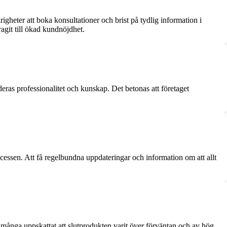
gheter att boka konsultationer och brist på tydlig information i
agit till ökad kundnöjdhet.
eras professionalitet och kunskap. Det betonas att företaget
ocessen. Att få regelbundna uppdateringar och information om att allt
r många uppskattat att slutprodukten varit över förväntan och av hög