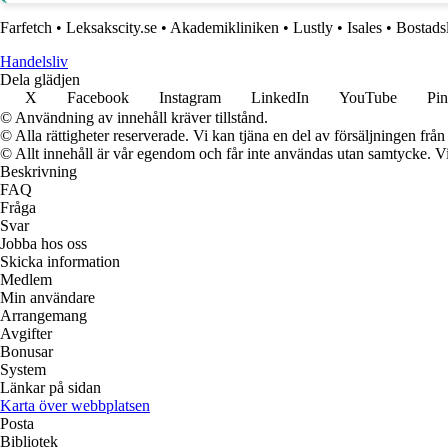
Farfetch
•
Leksakscity.se
•
Akademikliniken
•
Lustly
•
Isales
•
Bostadsl
Handelsliv
Dela glädjen
X
Facebook
Instagram
LinkedIn
YouTube
Pin
© Användning av innehåll kräver tillstånd.
© Alla rättigheter reserverade. Vi kan tjäna en del av försäljningen frå
© Allt innehåll är vår egendom och får inte användas utan samtycke. Vi k
Beskrivning
FAQ
Fråga
Svar
Jobba hos oss
Skicka information
Medlem
Min användare
Arrangemang
Avgifter
Bonusar
System
Länkar på sidan
Karta över webbplatsen
Posta
Bibliotek