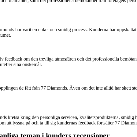
 och diamanter, samt det professionella bemötandet från företagets per
amonds har varit en enkel och smidig process. Kunderna har uppskattat 
atumet.
feedback om den trevliga atmosfären och det professionella bemötande
utefter sina önskemål.
ngen de fått från 77 Diamonds. Även om det inte alltid har skett stor
 kretsa kring den personliga servicen, kvalitetsprodukterna, smidig be
tt lyssna på och ta till sig kundernas feedback fortsätter 77 Diamond
nliga teman i kunders recensioner