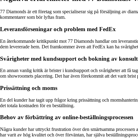
77 Diamonds är ett företag som specialiserar sig på försäljning av diama
kommentarer som bör lyftas fram.
Leveransförseningar och problem med FedEx
En återkommande kritikpunkt mot 77 Diamonds handlar om leveranstider oc
dem levererade hem. Det framkommer även att FedEx kan ha svårigheter att
Svårigheter med kundsupport och bokning av konsult
En annan vanlig kritik är brister i kundsupport och svårigheter att få ta
om showroomets placering. Det har även förekommit att det varit brist 
Prissättning och moms
En del kunder har tagit upp frågor kring prissättning och momshantering.
det totala kostnaden för en beställning.
Behov av förbättring av online-beställningsprocessen
Några kunder har uttryckt frustration över den smärtsamma processen att 
har varit av hög kvalitet och över förväntan, har själva beställningspro