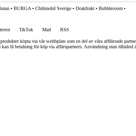
istan
•
BURGA
•
Chilimobil Sverige
•
Drakfrukt
•
Bubbleroom
•
terest
TikTok
Mail
RSS
n produkter köpta via vår webbplats som en del av våra affilierade partne
an få betalning för köp via affärspartners. Användning utan tillstånd är 