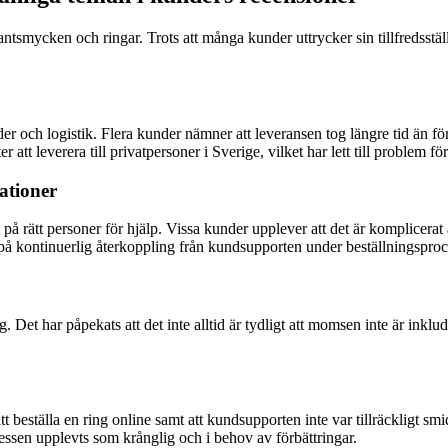
ntsmycken och ringar. Trots att många kunder uttrycker sin tillfredsstäl
h logistik. Flera kunder nämner att leveransen tog längre tid än förvän
 leverera till privatpersoner i Sverige, vilket har lett till problem för
ationer
g på rätt personer för hjälp. Vissa kunder upplever att det är komplicerat
på kontinuerlig återkoppling från kundsupporten under beställningsproc
 Det har påpekats att det inte alltid är tydligt att momsen inte är inklu
beställa en ring online samt att kundsupporten inte var tillräckligt smid
cessen upplevts som krånglig och i behov av förbättringar.