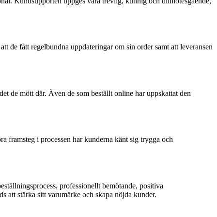
sonal. Kundsupporten uppges vara trevlig, kunnig och tillmötesgående,
att de fått regelbundna uppdateringar om sin order samt att leveransen
t de mött där. Även de som beställt online har uppskattat den
a framsteg i processen har kunderna känt sig trygga och
ställningsprocess, professionellt bemötande, positiva
s att stärka sitt varumärke och skapa nöjda kunder.