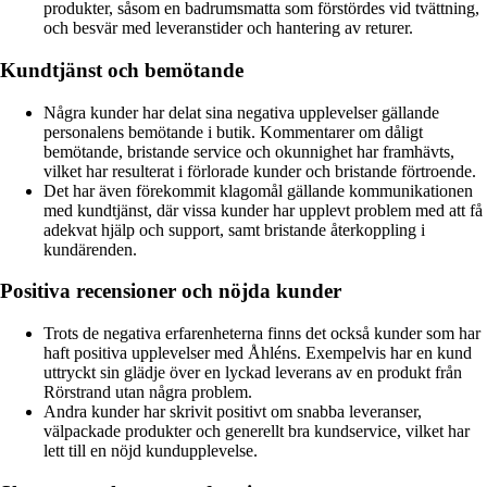
produkter, såsom en badrumsmatta som förstördes vid tvättning,
och besvär med leveranstider och hantering av returer.
Kundtjänst och bemötande
Några kunder har delat sina negativa upplevelser gällande
personalens bemötande i butik. Kommentarer om dåligt
bemötande, bristande service och okunnighet har framhävts,
vilket har resulterat i förlorade kunder och bristande förtroende.
Det har även förekommit klagomål gällande kommunikationen
med kundtjänst, där vissa kunder har upplevt problem med att få
adekvat hjälp och support, samt bristande återkoppling i
kundärenden.
Positiva recensioner och nöjda kunder
Trots de negativa erfarenheterna finns det också kunder som har
haft positiva upplevelser med Åhléns. Exempelvis har en kund
uttryckt sin glädje över en lyckad leverans av en produkt från
Rörstrand utan några problem.
Andra kunder har skrivit positivt om snabba leveranser,
välpackade produkter och generellt bra kundservice, vilket har
lett till en nöjd kundupplevelse.