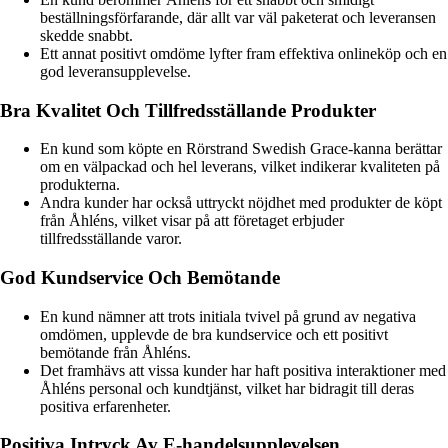
beställningsförfarande, där allt var väl paketerat och leveransen
skedde snabbt.
Ett annat positivt omdöme lyfter fram effektiva onlineköp och en
god leveransupplevelse.
Bra Kvalitet Och Tillfredsställande Produkter
En kund som köpte en Rörstrand Swedish Grace-kanna berättar
om en välpackad och hel leverans, vilket indikerar kvaliteten på
produkterna.
Andra kunder har också uttryckt nöjdhet med produkter de köpt
från Åhléns, vilket visar på att företaget erbjuder
tillfredsställande varor.
God Kundservice Och Bemötande
En kund nämner att trots initiala tvivel på grund av negativa
omdömen, upplevde de bra kundservice och ett positivt
bemötande från Åhléns.
Det framhävs att vissa kunder har haft positiva interaktioner med
Åhléns personal och kundtjänst, vilket har bidragit till deras
positiva erfarenheter.
Positiva Intryck Av E-handelsupplevelsen