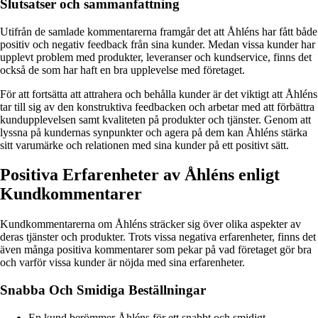
Slutsatser och sammanfattning
Utifrån de samlade kommentarerna framgår det att Åhléns har fått både
positiv och negativ feedback från sina kunder. Medan vissa kunder har
upplevt problem med produkter, leveranser och kundservice, finns det
också de som har haft en bra upplevelse med företaget.
För att fortsätta att attrahera och behålla kunder är det viktigt att Åhléns
tar till sig av den konstruktiva feedbacken och arbetar med att förbättra
kundupplevelsen samt kvaliteten på produkter och tjänster. Genom att
lyssna på kundernas synpunkter och agera på dem kan Åhléns stärka
sitt varumärke och relationen med sina kunder på ett positivt sätt.
Positiva Erfarenheter av Åhléns enligt
Kundkommentarer
Kundkommentarerna om Åhléns sträcker sig över olika aspekter av
deras tjänster och produkter. Trots vissa negativa erfarenheter, finns det
även många positiva kommentarer som pekar på vad företaget gör bra
och varför vissa kunder är nöjda med sina erfarenheter.
Snabba Och Smidiga Beställningar
En kund berömmer Åhléns för ett snabbt och smidigt