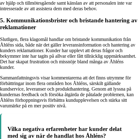
av hjälp och tillmötesgående samt känslan av att personalen inte var
intresserade av att assistera dem med deras behov.
5. Kommunikationsbrister och bristande hantering av
reklamationer
Slutligen, flera klagomål handlar om bristande kommunikation från
Åhléns sida, både när det gäller leveransinformation och hantering av
kunders reklamationer. Kunder har upplevt att deras frågor och
bekymmer inte har tagits på allvar eller fått tillräcklig uppmärksamhet.
Det har skapat frustration och missnöje bland många av Åhléns
kunder.
Sammanfattningsvis visar kommentarerna att det finns utrymme för
förbättringar inom flera områden hos Åhléns, särskilt gällande
kundservice, leveranser och produkthantering. Genom att lyssna på
kundernas feedback och försöka åtgärda de påtalade problemen, kan
Åhléns förhoppningsvis förbättra kundupplevelsen och stärka sitt
varumärke på en mer positiv nivå.
Vilka negativa erfarenheter har kunder delat
med sig av när de handlat hos Åhléns?