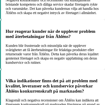
Negativa kommentarer och recensioner om kundtjänstens
bristande kompetens och dåliga service skadar företagets rykte
och varumärke. Det kan påverka kundernas vilja att handla hos
Åhléns och skapa ett negativt intryck av företaget i allmänhet.
Hur reagerar kunder när de upplever problem
med återbetalningar från Åhléns?
Kunden blir frustrerade och missnöjda när de upplever
svårigheter att få återbetalningar för felaktiga produkter eller
returnerade varor från Åhléns. Detta kan påverka deras lojalitet
gentemot företaget och skapa en negativ uppfattning om deras
kundservice och rutiner.
Vilka indikationer finns det på att problem med
kvalitet, leveranser och kundservice påverkar
Åhléns konkurrenskraft på marknaden?
Klagomål och negativa recensioner om Åhléns kan indikera att
företagets konkurrenskraft på marknaden försämras på grund av