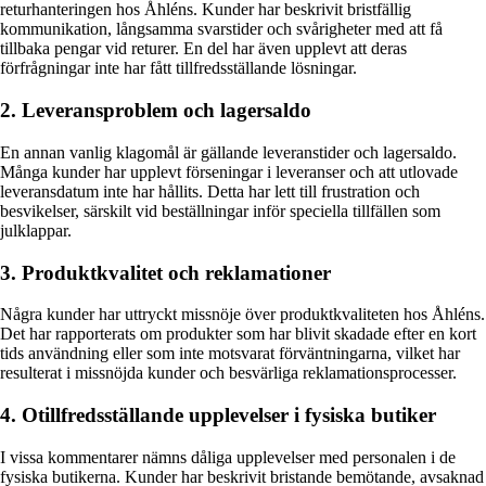
returhanteringen hos Åhléns. Kunder har beskrivit bristfällig
kommunikation, långsamma svarstider och svårigheter med att få
tillbaka pengar vid returer. En del har även upplevt att deras
förfrågningar inte har fått tillfredsställande lösningar.
2. Leveransproblem och lagersaldo
En annan vanlig klagomål är gällande leveranstider och lagersaldo.
Många kunder har upplevt förseningar i leveranser och att utlovade
leveransdatum inte har hållits. Detta har lett till frustration och
besvikelser, särskilt vid beställningar inför speciella tillfällen som
julklappar.
3. Produktkvalitet och reklamationer
Några kunder har uttryckt missnöje över produktkvaliteten hos Åhléns.
Det har rapporterats om produkter som har blivit skadade efter en kort
tids användning eller som inte motsvarat förväntningarna, vilket har
resulterat i missnöjda kunder och besvärliga reklamationsprocesser.
4. Otillfredsställande upplevelser i fysiska butiker
I vissa kommentarer nämns dåliga upplevelser med personalen i de
fysiska butikerna. Kunder har beskrivit bristande bemötande, avsaknad