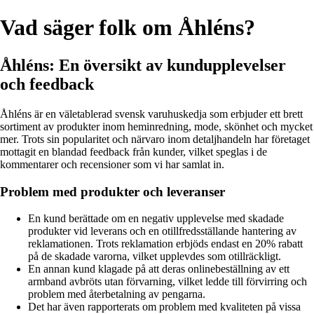
Vad säger folk om Åhléns?
Åhléns: En översikt av kundupplevelser
och feedback
Åhléns är en väletablerad svensk varuhuskedja som erbjuder ett brett
sortiment av produkter inom heminredning, mode, skönhet och mycket
mer. Trots sin popularitet och närvaro inom detaljhandeln har företaget
mottagit en blandad feedback från kunder, vilket speglas i de
kommentarer och recensioner som vi har samlat in.
Problem med produkter och leveranser
En kund berättade om en negativ upplevelse med skadade
produkter vid leverans och en otillfredsställande hantering av
reklamationen. Trots reklamation erbjöds endast en 20% rabatt
på de skadade varorna, vilket upplevdes som otillräckligt.
En annan kund klagade på att deras onlinebeställning av ett
armband avbröts utan förvarning, vilket ledde till förvirring och
problem med återbetalning av pengarna.
Det har även rapporterats om problem med kvaliteten på vissa