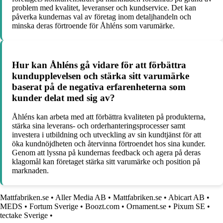
problem med kvalitet, leveranser och kundservice. Det kan
påverka kundernas val av företag inom detaljhandeln och
minska deras förtroende för Åhléns som varumärke.
Hur kan Åhléns gå vidare för att förbättra
kundupplevelsen och stärka sitt varumärke
baserat på de negativa erfarenheterna som
kunder delat med sig av?
Åhléns kan arbeta med att förbättra kvaliteten på produkterna,
stärka sina leverans- och orderhanteringsprocesser samt
investera i utbildning och utveckling av sin kundtjänst för att
öka kundnöjdheten och återvinna förtroendet hos sina kunder.
Genom att lyssna på kundernas feedback och agera på deras
klagomål kan företaget stärka sitt varumärke och position på
marknaden.
Mattfabriken.se
•
Aller Media AB
•
Mattfabriken.se
•
Abicart AB
•
MEDS
•
Fortum Sverige
•
Boozt.com
•
Ornament.se
•
Pixum SE
•
tectake Sverige
•