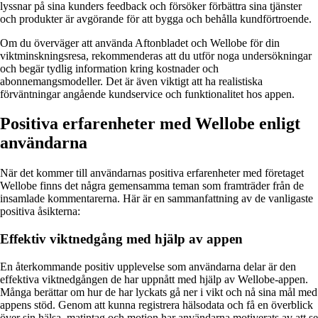
lyssnar på sina kunders feedback och försöker förbättra sina tjänster
och produkter är avgörande för att bygga och behålla kundförtroende.
Om du överväger att använda Aftonbladet och Wellobe för din
viktminskningsresa, rekommenderas att du utför noga undersökningar
och begär tydlig information kring kostnader och
abonnemangsmodeller. Det är även viktigt att ha realistiska
förväntningar angående kundservice och funktionalitet hos appen.
Positiva erfarenheter med Wellobe enligt
användarna
När det kommer till användarnas positiva erfarenheter med företaget
Wellobe finns det några gemensamma teman som framträder från de
insamlade kommentarerna. Här är en sammanfattning av de vanligaste
positiva åsikterna:
Effektiv viktnedgång med hjälp av appen
En återkommande positiv upplevelse som användarna delar är den
effektiva viktnedgången de har uppnått med hjälp av Wellobe-appen.
Många berättar om hur de har lyckats gå ner i vikt och nå sina mål med
appens stöd. Genom att kunna registrera hälsodata och få en överblick
över sin hälsa, matintag och motion har användarna motiverats av att se