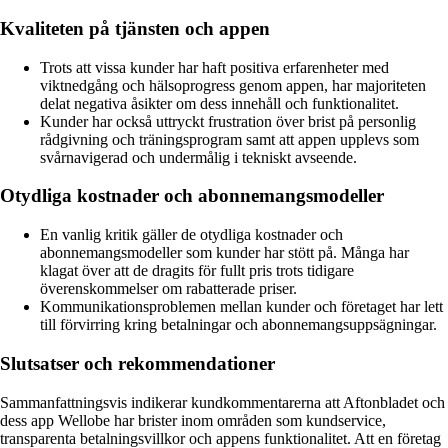
Kvaliteten på tjänsten och appen
Trots att vissa kunder har haft positiva erfarenheter med
viktnedgång och hälsoprogress genom appen, har majoriteten
delat negativa åsikter om dess innehåll och funktionalitet.
Kunder har också uttryckt frustration över brist på personlig
rådgivning och träningsprogram samt att appen upplevs som
svårnavigerad och undermålig i tekniskt avseende.
Otydliga kostnader och abonnemangsmodeller
En vanlig kritik gäller de otydliga kostnader och
abonnemangsmodeller som kunder har stött på. Många har
klagat över att de dragits för fullt pris trots tidigare
överenskommelser om rabatterade priser.
Kommunikationsproblemen mellan kunder och företaget har lett
till förvirring kring betalningar och abonnemangsuppsägningar.
Slutsatser och rekommendationer
Sammanfattningsvis indikerar kundkommentarerna att Aftonbladet och
dess app Wellobe har brister inom områden som kundservice,
transparenta betalningsvillkor och appens funktionalitet. Att en företag