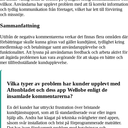
villkor. Användarna har upplevt problem med att få korrekt information
och tydlig kommunikation från företaget, vilket har lett till förvirring
och missnöje.
Sammanfattning
Utifrån de negativa kommentarerna verkar det finnas flera områden där
förbättringar skulle kunna göras vad gäller kundtjänst, tydlighet kring
medlemskap och betalningar samt användarupplevelse och
funktionalitet. Att lyssna på användarnas feedback och arbeta aktivt för
att åtgärda problemen kan vara avgörande för att skapa en bättre och
mer tillfredsställande kundupplevelse.
Vilka typer av problem har kunder upplevt med
Aftonbladet och dess app Wellobe enligt de
insamlade kommentarerna?
En del kunder har uttryckt frustration över bristande
kundtjänstsupport, som att få standardiserade svar eller ingen
hjälp alls. Andra har klagat på tekniska svårigheter med appen,
såsom svår installation och brist på förprogrammerade maträtter.
Det har även förekommit problem med betalningar och