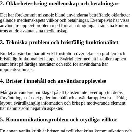
2. Oklarheter kring medlemskap och betalningar
Det har förekommit missnöje bland användarna beträffande oklarheter
gällande medlemskapets villkor och betalningar. Exempelvis har vissa
användare upplevt problem med fortsatta dragningar från sina konton
trots att de avslutat sina medlemskap.
3. Tekniska problem och bristfällig funktionalitet
En del användare har uttryckt frustration över tekniska problem och
bristfällig funktionalitet i appen. Svårigheter med att installera appen
samt brist på färdiga maträtter och stöd för användarna har
uppmärksammats.
4. Brister i innehåll och användarupplevelse
Många användare har klagat på att tjänsten inte lever upp till deras
förväntningar när det gäller innehåll och användarupplevelse. Tråkig
layout, svårtillgänglig information och brist på motiverande element
har nämnts som negativa aspekter.
5. Kommunikationsproblem och otydliga villkor
En annan vanlig kritik är bristen på tydlighet kring kommunikation och