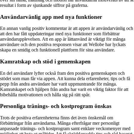
resultat i form av sjunkande siffror på graferna.
Användarvänlig app med nya funktioner
En annan vanlig positiv kommentar är att appen är användarvänlig och
att den har fått uppdateringar med nya funktioner som förbättrar
användarupplevelsen. Att en app är lättanvänd är viktigt för många
användare och den positiva responsen visar att Wellobe har lyckats
skapa en smidig och funktionell plattform för sina användare.
Kamratskap och stöd i gemenskapen
En del användare lyfter också fram den positiva gemenskapen och
stödet som man får via appen. Att kunna dela erfarenheter, tips och få
pepp från andra användare har varit uppmuntrande för många.
Kamratskapet och hjälpen från andra har varit en viktig faktor för att
bibehålla motivationen och hålla sig på rätt spår.
Personliga tränings- och kostprogram önskas
Trots de positiva erfarenheterna finns det även önskemål om
förbättringar från användarna. Många efterfrågar mer personligt
anpassade tränings- och kostprogram samt enklare veckomenyer med
möjlighet att byta ut måltider. Att få skräddarsydda tips och råd baserat