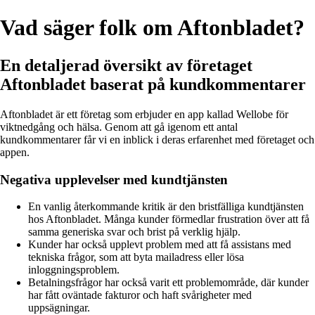
Vad säger folk om Aftonbladet?
En detaljerad översikt av företaget
Aftonbladet baserat på kundkommentarer
Aftonbladet är ett företag som erbjuder en app kallad Wellobe för
viktnedgång och hälsa. Genom att gå igenom ett antal
kundkommentarer får vi en inblick i deras erfarenhet med företaget och
appen.
Negativa upplevelser med kundtjänsten
En vanlig återkommande kritik är den bristfälliga kundtjänsten
hos Aftonbladet. Många kunder förmedlar frustration över att få
samma generiska svar och brist på verklig hjälp.
Kunder har också upplevt problem med att få assistans med
tekniska frågor, som att byta mailadress eller lösa
inloggningsproblem.
Betalningsfrågor har också varit ett problemområde, där kunder
har fått oväntade fakturor och haft svårigheter med
uppsägningar.