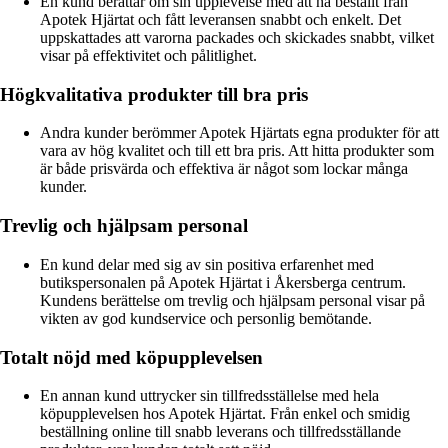
En kund berättar om sin upplevelse med att ha beställt från
Apotek Hjärtat och fått leveransen snabbt och enkelt. Det
uppskattades att varorna packades och skickades snabbt, vilket
visar på effektivitet och pålitlighet.
Högkvalitativa produkter till bra pris
Andra kunder berömmer Apotek Hjärtats egna produkter för att
vara av hög kvalitet och till ett bra pris. Att hitta produkter som
är både prisvärda och effektiva är något som lockar många
kunder.
Trevlig och hjälpsam personal
En kund delar med sig av sin positiva erfarenhet med
butikspersonalen på Apotek Hjärtat i Åkersberga centrum.
Kundens berättelse om trevlig och hjälpsam personal visar på
vikten av god kundservice och personlig bemötande.
Totalt nöjd med köpupplevelsen
En annan kund uttrycker sin tillfredsställelse med hela
köpupplevelsen hos Apotek Hjärtat. Från enkel och smidig
beställning online till snabb leverans och tillfredsställande