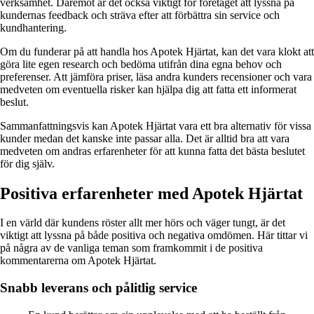
verksamhet. Däremot är det också viktigt för företaget att lyssna på
kundernas feedback och sträva efter att förbättra sin service och
kundhantering.
Om du funderar på att handla hos Apotek Hjärtat, kan det vara klokt att
göra lite egen research och bedöma utifrån dina egna behov och
preferenser. Att jämföra priser, läsa andra kunders recensioner och vara
medveten om eventuella risker kan hjälpa dig att fatta ett informerat
beslut.
Sammanfattningsvis kan Apotek Hjärtat vara ett bra alternativ för vissa
kunder medan det kanske inte passar alla. Det är alltid bra att vara
medveten om andras erfarenheter för att kunna fatta det bästa beslutet
för dig själv.
Positiva erfarenheter med Apotek Hjärtat
I en värld där kundens röster allt mer hörs och väger tungt, är det
viktigt att lyssna på både positiva och negativa omdömen. Här tittar vi
på några av de vanliga teman som framkommit i de positiva
kommentarerna om Apotek Hjärtat.
Snabb leverans och pålitlig service