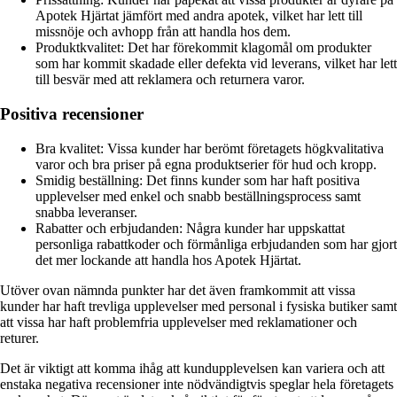
Apotek Hjärtat jämfört med andra apotek, vilket har lett till
missnöje och avhopp från att handla hos dem.
Produktkvalitet: Det har förekommit klagomål om produkter
som har kommit skadade eller defekta vid leverans, vilket har lett
till besvär med att reklamera och returnera varor.
Positiva recensioner
Bra kvalitet: Vissa kunder har berömt företagets högkvalitativa
varor och bra priser på egna produktserier för hud och kropp.
Smidig beställning: Det finns kunder som har haft positiva
upplevelser med enkel och snabb beställningsprocess samt
snabba leveranser.
Rabatter och erbjudanden: Några kunder har uppskattat
personliga rabattkoder och förmånliga erbjudanden som har gjort
det mer lockande att handla hos Apotek Hjärtat.
Utöver ovan nämnda punkter har det även framkommit att vissa
kunder har haft trevliga upplevelser med personal i fysiska butiker samt
att vissa har haft problemfria upplevelser med reklamationer och
returer.
Det är viktigt att komma ihåg att kundupplevelsen kan variera och att
enstaka negativa recensioner inte nödvändigtvis speglar hela företagets