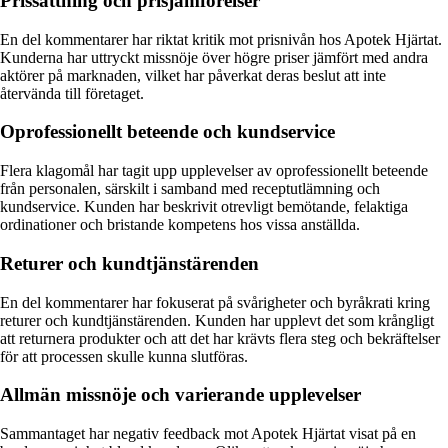
Prissättning och prisjämförelser
En del kommentarer har riktat kritik mot prisnivån hos Apotek Hjärtat.
Kunderna har uttryckt missnöje över högre priser jämfört med andra
aktörer på marknaden, vilket har påverkat deras beslut att inte
återvända till företaget.
Oprofessionellt beteende och kundservice
Flera klagomål har tagit upp upplevelser av oprofessionellt beteende
från personalen, särskilt i samband med receptutlämning och
kundservice. Kunden har beskrivit otrevligt bemötande, felaktiga
ordinationer och bristande kompetens hos vissa anställda.
Returer och kundtjänstärenden
En del kommentarer har fokuserat på svårigheter och byråkrati kring
returer och kundtjänstärenden. Kunden har upplevt det som krångligt
att returnera produkter och att det har krävts flera steg och bekräftelser
för att processen skulle kunna slutföras.
Allmän missnöje och varierande upplevelser
Sammantaget har negativ feedback mot Apotek Hjärtat visat på en