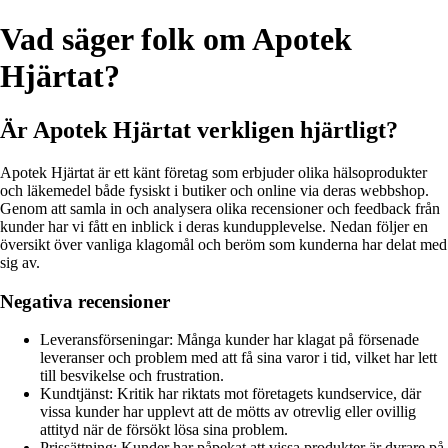
Vad säger folk om Apotek
Hjärtat?
Är Apotek Hjärtat verkligen hjärtligt?
Apotek Hjärtat är ett känt företag som erbjuder olika hälsoprodukter
och läkemedel både fysiskt i butiker och online via deras webbshop.
Genom att samla in och analysera olika recensioner och feedback från
kunder har vi fått en inblick i deras kundupplevelse. Nedan följer en
översikt över vanliga klagomål och beröm som kunderna har delat med
sig av.
Negativa recensioner
Leveransförseningar: Många kunder har klagat på försenade
leveranser och problem med att få sina varor i tid, vilket har lett
till besvikelse och frustration.
Kundtjänst: Kritik har riktats mot företagets kundservice, där
vissa kunder har upplevt att de mötts av otrevlig eller ovillig
attityd när de försökt lösa sina problem.
Prissättning: Kunder har påpekat att vissa produkter är dyrare på