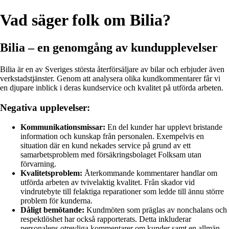
Vad säger folk om Bilia?
Bilia – en genomgång av kundupplevelser
Bilia är en av Sveriges största återförsäljare av bilar och erbjuder även
verkstadstjänster. Genom att analysera olika kundkommentarer får vi
en djupare inblick i deras kundservice och kvalitet på utförda arbeten.
Negativa upplevelser:
Kommunikationsmissar:
En del kunder har upplevt bristande
information och kunskap från personalen. Exempelvis en
situation där en kund nekades service på grund av ett
samarbetsproblem med försäkringsbolaget Folksam utan
förvarning.
Kvalitetsproblem:
Återkommande kommentarer handlar om
utförda arbeten av tvivelaktig kvalitet. Från skador vid
vindrutebyte till felaktiga reparationer som ledde till ännu större
problem för kunderna.
Dåligt bemötande:
Kundmöten som präglas av nonchalans och
respektlöshet har också rapporterats. Detta inkluderar
personalens otrevliga kommentarer om kunder samt en allmän