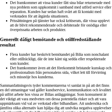
Det framkommer att vissa kunder fått sina bilar returnerade med
nya problem som uppkommit i samband med utförd service eller
reparation. Kunden har sedan haft svårt att få kontakt med
verkstaden för att åtgärda situationen.
Prissättningen på tjänster har också kritiserats, där vissa upplevt
att de blivit rekommenderade och debiterade för onödiga eller
överprissatta arbeten och produkter.
Generellt dåligt bemötande och otillfredsställande
resultat
Flera kunder har beskrivit bemötandet på Bilia som nonchalant
eller otillräckligt, där de inte känt sig sedda eller respekterade
som kunder.
Det framkommer även att det förekommit bristande kunskap och
professionalism från personalens sida, vilket lett till förvirring
och missnöje hos kunderna.
Sammanfattningsvis tyder kommentarerna vi samlat in på att det finns
en del utmaningar vad gäller kundservice, kommunikation och kvalitet
på utfört arbete hos vissa av Bilias anläggningar. Som konsument är
det viktigt att vara medveten om dessa potentiella risker och att vara
uppmärksam vid val av verkstad eller bilhandlare. Att undersöka och
jämföra olika alternativ kan hjälpa dig att undvika negativa upplevelser