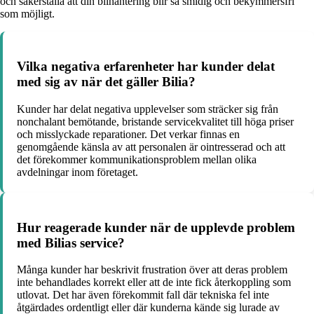
och säkerställa att din bilhantering blir så smidig och bekymmersfri
som möjligt.
Vilka negativa erfarenheter har kunder delat
med sig av när det gäller Bilia?
Kunder har delat negativa upplevelser som sträcker sig från
nonchalant bemötande, bristande servicekvalitet till höga priser
och misslyckade reparationer. Det verkar finnas en
genomgående känsla av att personalen är ointresserad och att
det förekommer kommunikationsproblem mellan olika
avdelningar inom företaget.
Hur reagerade kunder när de upplevde problem
med Bilias service?
Många kunder har beskrivit frustration över att deras problem
inte behandlades korrekt eller att de inte fick återkoppling som
utlovat. Det har även förekommit fall där tekniska fel inte
åtgärdades ordentligt eller där kunderna kände sig lurade av