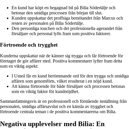
En kund har köpt en begagnad bil på Bilia Södertälje och
betonar den smidiga processen från början till slut.
Kunden uppskattar det proffsiga bemötandet från Marcus och
resten av personalen på Bilia Södertälje.
Den personliga touchen och det professionella agerandet från
försäljare och personal lyfts fram som positiva faktorer.
Förtroende och trygghet
Kunderna uppskattar när de känner sig trygga och får förtroende för
företaget de gör affärer med. Positiva kommentarer lyfter fram detta
som en viktig aspekt:
I Umeå får en kund berömmande ord för den trygga och smidiga
affären som genomförts, vilket resulterat i en nöjd kund.
Att känna förtroende för både försäljare och processen betonas
som en viktig faktor för kundnöjdhet.
Sammanfattningsvis är en professionell och förstående inställning från
personalen, smidiga affärsavslut och en känsla av trygghet och
förtroende centrala teman i de positiva kommentarerna om Bilia.
Negativa upplevelser med Bilia: En