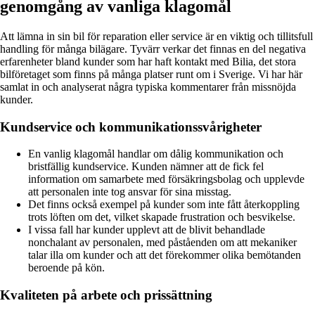
genomgång av vanliga klagomål
Att lämna in sin bil för reparation eller service är en viktig och tillitsfull
handling för många bilägare. Tyvärr verkar det finnas en del negativa
erfarenheter bland kunder som har haft kontakt med Bilia, det stora
bilföretaget som finns på många platser runt om i Sverige. Vi har här
samlat in och analyserat några typiska kommentarer från missnöjda
kunder.
Kundservice och kommunikationssvårigheter
En vanlig klagomål handlar om dålig kommunikation och
bristfällig kundservice. Kunden nämner att de fick fel
information om samarbete med försäkringsbolag och upplevde
att personalen inte tog ansvar för sina misstag.
Det finns också exempel på kunder som inte fått återkoppling
trots löften om det, vilket skapade frustration och besvikelse.
I vissa fall har kunder upplevt att de blivit behandlade
nonchalant av personalen, med påståenden om att mekaniker
talar illa om kunder och att det förekommer olika bemötanden
beroende på kön.
Kvaliteten på arbete och prissättning