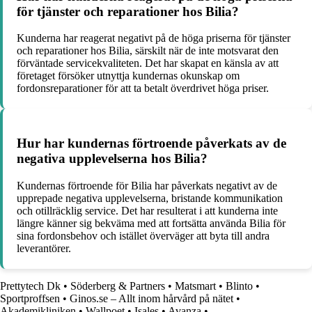
för tjänster och reparationer hos Bilia?
Kunderna har reagerat negativt på de höga priserna för tjänster
och reparationer hos Bilia, särskilt när de inte motsvarat den
förväntade servicekvaliteten. Det har skapat en känsla av att
företaget försöker utnyttja kundernas okunskap om
fordonsreparationer för att ta betalt överdrivet höga priser.
Hur har kundernas förtroende påverkats av de
negativa upplevelserna hos Bilia?
Kundernas förtroende för Bilia har påverkats negativt av de
upprepade negativa upplevelserna, bristande kommunikation
och otillräcklig service. Det har resulterat i att kunderna inte
längre känner sig bekväma med att fortsätta använda Bilia för
sina fordonsbehov och istället överväger att byta till andra
leverantörer.
Prettytech Dk
•
Söderberg & Partners
•
Matsmart
•
Blinto
•
Sportproffsen
•
Ginos.se – Allt inom hårvård på nätet
•
Akademikliniken
•
Wallpoet
•
Isales
•
Avanza
•