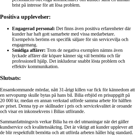
brist på intresse för att lösa problem.
Positiva upplevelser:
Engagerad personal:
Det finns även positiva erfarenheter där
kunder har haft gott samarbete med vissa medarbetare.
Exempelvis beröms en specifik säljare för sin servicevilja och
engagemang.
Smidiga affärer:
Trots de negativa exemplen nämns även
lyckade affärer där köpare känner sig väl bemötta och får
professionell hjälp. Det inkluderar snabbt lösta problem och
effektiv kommunikation.
Slutsats:
Ensamkommande mördar, nått 31-årigt killen var fick för kännedom att
en servopump skulle bytas på hans bil. Bilia erbjöd en prisuppgift på
20 000 kr, medan en annan verkstad utförde samma arbete för hälften
av priset. Denna typ av skillnader i pris och servicekvalitet är oroande
och visar en inkonsekvens i Bilias utförande.
Sammanfattningsvis verkar Bilia ha en del utmaningar när det gäller
kundservice och kvalitetssäkring. Det är viktigt att kunder upplever att
de blir respektfullt bemötta och att utförda arbeten håller hög standard.