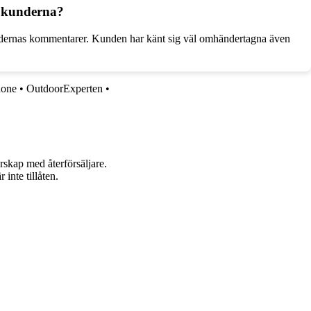
n kunderna?
undernas kommentarer. Kunden har känt sig väl omhändertagna även
hone
•
OutdoorExperten
•
rskap med återförsäljare.
inte tillåten.