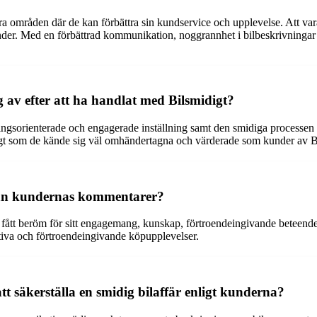
ra områden där de kan förbättra sin kundservice och upplevelse. Att va
nder. Med en förbättrad kommunikation, noggrannhet i bilbeskrivningar o
g av efter att ha handlat med Bilsmidigt?
ningsorienterade och engagerade inställning samt den smidiga processen 
idigt som de kände sig väl omhändertagna och värderade som kunder av B
från kundernas kommentarer?
, fått beröm för sitt engagemang, kunskap, förtroendeingivande beteen
ositiva och förtroendeingivande köpupplevelser.
att säkerställa en smidig bilaffär enligt kunderna?