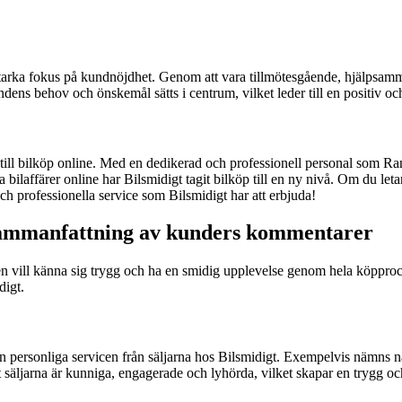
starka fokus på kundnöjdhet. Genom att vara tillmötesgående, hjälpsam
dens behov och önskemål sätts i centrum, vilket leder till en positiv o
ll bilköp online. Med en dedikerad och professionell personal som Ram
ilaffärer online har Bilsmidigt tagit bilköp till en ny nivå. Om du leta
och professionella service som Bilsmidigt har att erbjuda!
 sammanfattning av kunders kommentarer
den vill känna sig trygg och ha en smidig upplevelse genom hela köppro
digt.
den personliga servicen från säljarna hos Bilsmidigt. Exempelvis nämn
att säljarna är kunniga, engagerade och lyhörda, vilket skapar en trygg o