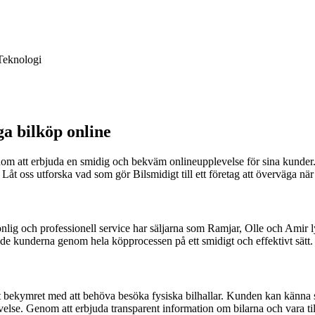
Teknologi
ga bilköp online
genom att erbjuda en smidig och bekväm onlineupplevelse för sina kund
 Låt oss utforska vad som gör Bilsmidigt till ett företag att överväga när
lig och professionell service har säljarna som Ramjar, Olle och Amir l
e kunderna genom hela köpprocessen på ett smidigt och effektivt sätt.
ort bekymret med att behöva besöka fysiska bilhallar. Kunden kan känna s
else. Genom att erbjuda transparent information om bilarna och vara til