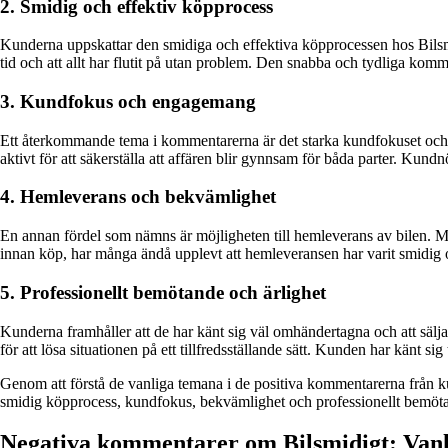
2. Smidig och effektiv köpprocess
Kunderna uppskattar den smidiga och effektiva köpprocessen hos Bilsmid
tid och att allt har flutit på utan problem. Den snabba och tydliga komm
3. Kundfokus och engagemang
Ett återkommande tema i kommentarerna är det starka kundfokuset och en
aktivt för att säkerställa att affären blir gynnsam för båda parter. Kund
4. Hemleverans och bekvämlighet
En annan fördel som nämns är möjligheten till hemleverans av bilen. Mång
innan köp, har många ändå upplevt att hemleveransen har varit smidig o
5. Professionellt bemötande och ärlighet
Kunderna framhåller att de har känt sig väl omhändertagna och att sälja
för att lösa situationen på ett tillfredsställande sätt. Kunden har känt si
Genom att förstå de vanliga temana i de positiva kommentarerna från ku
smidig köpprocess, kundfokus, bekvämlighet och professionellt bemötand
Negativa kommentarer om Bilsmidigt: Vanl