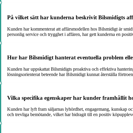
På vilket sätt har kunderna beskrivit Bilsmidigts af
Kunden har kommenterat att affärsmodellen hos Bilsmidigt är smid
personlig service och trygghet i affären, har gett kunderna en positi
Hur har Bilsmidigt hanterat eventuella problem ell
Kunden har uppskattat Bilsmidigts proaktiva och effektiva hanter
lösningsorienterat beteende har Bilsmidigt kunnat återställa förtroe
Vilka specifika egenskaper har kunder framhållit ho
Kunden har lyft fram säljarnas lyhördhet, engagemang, kunskap och f
och trevliga bemötande, vilket har bidragit till en positiv köpupple