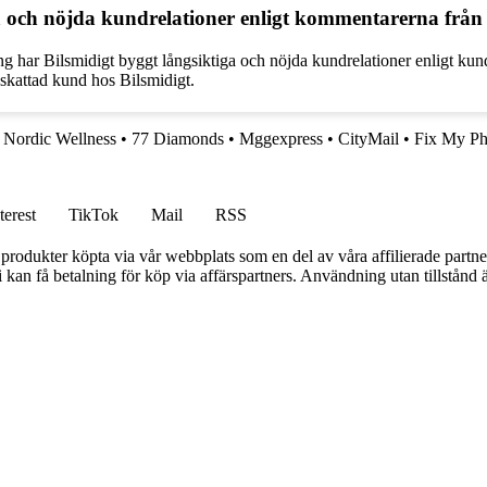
iga och nöjda kundrelationer enligt kommentarerna frå
g har Bilsmidigt byggt långsiktiga och nöjda kundrelationer enligt k
ppskattad kund hos Bilsmidigt.
•
Nordic Wellness
•
77 Diamonds
•
Mggexpress
•
CityMail
•
Fix My P
terest
TikTok
Mail
RSS
n produkter köpta via vår webbplats som en del av våra affilierade partne
an få betalning för köp via affärspartners. Användning utan tillstånd är 