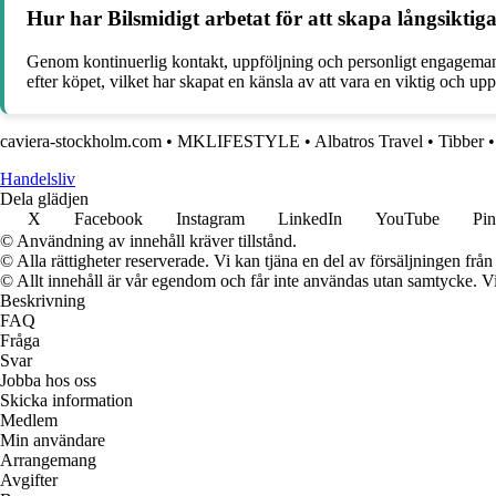
Hur har Bilsmidigt arbetat för att skapa långsikt
Genom kontinuerlig kontakt, uppföljning och personligt engageman
efter köpet, vilket har skapat en känsla av att vara en viktig och u
caviera-stockholm.com
•
MKLIFESTYLE
•
Albatros Travel
•
Tibber
Handelsliv
Dela glädjen
X
Facebook
Instagram
LinkedIn
YouTube
Pin
© Användning av innehåll kräver tillstånd.
© Alla rättigheter reserverade. Vi kan tjäna en del av försäljningen frå
© Allt innehåll är vår egendom och får inte användas utan samtycke. Vi k
Beskrivning
FAQ
Fråga
Svar
Jobba hos oss
Skicka information
Medlem
Min användare
Arrangemang
Avgifter