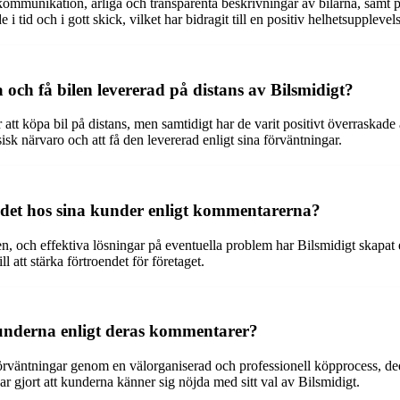
 kommunikation, ärliga och transparenta beskrivningar av bilarna, samt 
i tid och i gott skick, vilket har bidragit till en positiv helhetsupplevel
och få bilen levererad på distans av Bilsmidigt?
att köpa bil på distans, men samtidigt har de varit positivt överraskade
k närvaro och att få den levererad enligt sina förväntningar.
endet hos sina kunder enligt kommentarerna?
 och effektiva lösningar på eventuella problem har Bilsmidigt skapat 
 att stärka förtroendet för företaget.
kunderna enligt deras kommentarer?
 förväntningar genom en välorganiserad och professionell köpprocess, ded
 gjort att kunderna känner sig nöjda med sitt val av Bilsmidigt.