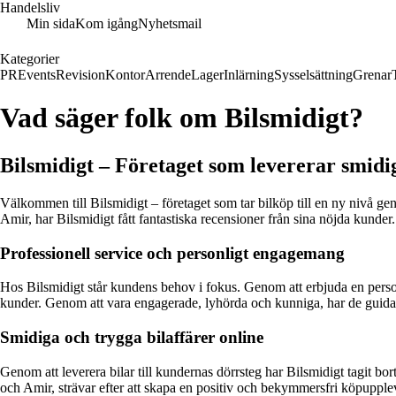
Handelsliv
Min sida
Kom igång
Nyhetsmail
Kategorier
PR
Events
Revision
Kontor
Arrende
Lager
Inlärning
Sysselsättning
Grenar
Vad säger folk om Bilsmidigt?
Bilsmidigt – Företaget som levererar smidi
Välkommen till Bilsmidigt – företaget som tar bilköp till en ny nivå 
Amir, har Bilsmidigt fått fantastiska recensioner från sina nöjda kunder.
Professionell service och personligt engagemang
Hos Bilsmidigt står kundens behov i fokus. Genom att erbjuda en person
kunder. Genom att vara engagerade, lyhörda och kunniga, har de guidad
Smidiga och trygga bilaffärer online
Genom att leverera bilar till kundernas dörrsteg har Bilsmidigt tagit b
och Amir, strävar efter att skapa en positiv och bekymmersfri köpupplev