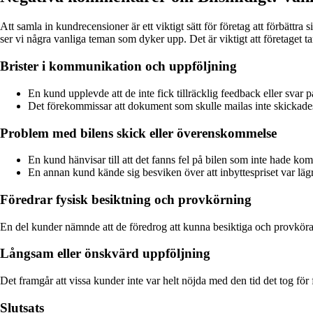
Att samla in kundrecensioner är ett viktigt sätt för företag att förbätt
ser vi några vanliga teman som dyker upp. Det är viktigt att företaget tar 
Brister i kommunikation och uppföljning
En kund upplevde att de inte fick tillräcklig feedback eller svar p
Det förekommissar att dokument som skulle mailas inte skickades 
Problem med bilens skick eller överenskommelse
En kund hänvisar till att det fanns fel på bilen som inte hade ko
En annan kund kände sig besviken över att inbyttespriset var lägr
Föredrar fysisk besiktning och provkörning
En del kunder nämnde att de föredrog att kunna besiktiga och provköra b
Långsam eller önskvärd uppföljning
Det framgår att vissa kunder inte var helt nöjda med den tid det tog för f
Slutsats