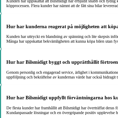
Kunden har uppskattat att Bilsmidigt har erbjudit snabb och tydlig
köpprocessen. Flera kunder har nämnt att de fått sina bilar levererade 
Hur har kunderna reagerat på möjligheten att köpa 
Kunden har uttryckt en blandning av spänning och lite skepsis inför 
Många har uppskattat bekvämligheten att kunna köpa bilen utan fysis
Hur har Bilsmidigt byggt och upprätthållit förtro
Genom personlig och engagerad service, ärlighet i kommunikationen,
uppföljning och bekräftelse av kundernas värde har också bidragit till
Hur har Bilsmidigt uppfyllt förväntningarna hos 
De flesta kunder har framhållit att Bilsmidigt har överträffat deras
Kundanpassade lösningar och en övergripande positiv upplevelse har