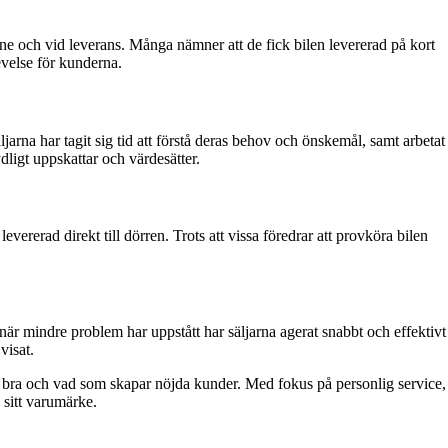
e och vid leverans. Många nämner att de fick bilen levererad på kort
evelse för kunderna.
na har tagit sig tid att förstå deras behov och önskemål, samt arbetat
ydligt uppskattar och värdesätter.
rerad direkt till dörren. Trots att vissa föredrar att provköra bilen
är mindre problem har uppstått har säljarna agerat snabbt och effektivt
visat.
r bra och vad som skapar nöjda kunder. Med fokus på personlig service,
 sitt varumärke.