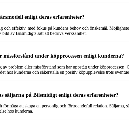
färsmodell enligt deras erfarenheter?
ig och effektiv, med fokus på kundens behov och önskemål. Möjlighet
v bild av Bilsmidigts sätt att bedriva verksamhet.
er missförstånd under köpprocessen enligt kunderna?
ing av problem eller missförstånd som har uppstått under köpprocessen
ndet hos kunderna och säkerställa en positiv köpupplevelse trots eventue
s säljarna på Bilsmidigt enligt deras erfarenheter?
örmåga att skapa en personlig och förtroendefull relation. Säljarna, så
velse hos kunderna.