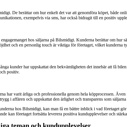
igt. De berättar om hur enkelt det var att genomföra köpet, både onlin
unikationen, exempelvis via sms, har också bidragit till en positiv uppl
gagemanget hos säljarna på Bilsmidigt. Kunderna berättar om hur säljar
nöjdhet och en personlig touch är viktiga för företaget, vilket kunderna t
a kunder har uppskattat den bekvämligheten det innebär att få bilen leve
ch positiv.
rna har varit ärliga och professionella genom hela köpprocessen. Även n
g trygg i affären och uppskattat den ärlighet och transparens som säljarna 
nderna hos Bilsmidigt, kan man få en bättre inblick i vad företaget gö
e kan företaget fortsätta leverera positiva kundupplevelser och stärka
iga teman och kundupplevelser