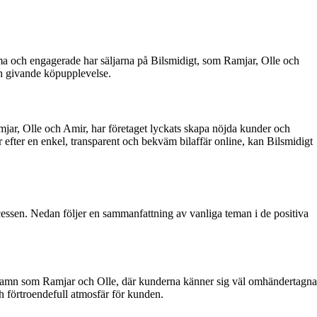
ma och engagerade har säljarna på Bilsmidigt, som Ramjar, Olle och
ch givande köpupplevelse.
jar, Olle och Amir, har företaget lyckats skapa nöjda kunder och
r efter en enkel, transparent och bekväm bilaffär online, kan Bilsmidigt
cessen. Nedan följer en sammanfattning av vanliga teman i de positiva
s namn som Ramjar och Olle, där kunderna känner sig väl omhändertagna
ch förtroendefull atmosfär för kunden.