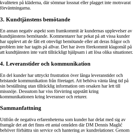
kvaliteten på kläderna, där sömmar lossnat eller plagget inte motsvarat
förväntningarna.
3. Kundtjänstens bemötande
En annan negativ aspekt som framkommit är kundernas upplevelser av
kundtjänstens bemötande. Kommentarer har pekat på att vissa kunder
har upplevt att de fått ett otrevligt bemötande eller att deras frågor och
problem inte har tagits på allvar. Det har även förekommit klagomål på
att kundtjänsten inte varit tillräckligt hjälpsam i att lösa olika situationer.
4. Leveranstider och kommunikation
En del kunder har uttryckt frustration över långa leveranstider och
bristande kommunikation från företaget. Att behöva vänta lång tid på
sin beställning utan tillräcklig information om orsaken har lett till
missnöje. Dessutom har viss förvirring uppstått kring
kommunikationen kring leveranser och returer.
Sammanfattning
Utifrån de negativa erfarenheterna som kunder har delat med sig av
framgår det att det finns ett antal områden där DM Dennis Maglić
behöver förbättra sin service och hantering av kundrelationer. Genom