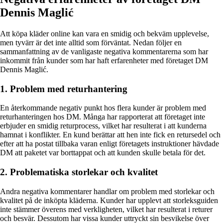
Dennis Maglić
Att köpa kläder online kan vara en smidig och bekväm upplevelse,
men tyvärr är det inte alltid som förväntat. Nedan följer en
sammanfattning av de vanligaste negativa kommentarerna som har
inkommit från kunder som har haft erfarenheter med företaget DM
Dennis Maglić.
1. Problem med returhantering
En återkommande negativ punkt hos flera kunder är problem med
returhanteringen hos DM. Många har rapporterat att företaget inte
erbjuder en smidig returprocess, vilket har resulterat i att kunderna
hamnat i konflikter. En kund berättar att hen inte fick en retursedel och
efter att ha postat tillbaka varan enligt företagets instruktioner hävdade
DM att paketet var borttappat och att kunden skulle betala för det.
2. Problematiska storlekar och kvalitet
Andra negativa kommentarer handlar om problem med storlekar och
kvalitet på de inköpta kläderna. Kunder har upplevt att storleksguiden
inte stämmer överens med verkligheten, vilket har resulterat i returer
och besvär. Dessutom har vissa kunder uttryckt sin besvikelse över