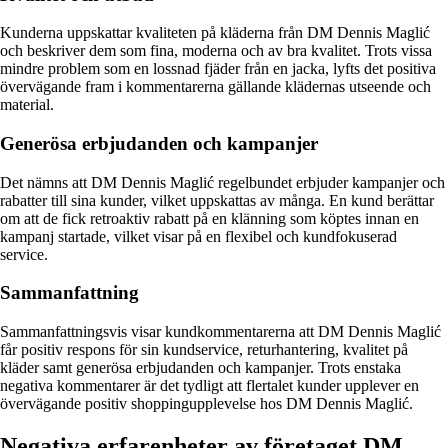
Kunderna uppskattar kvaliteten på kläderna från DM Dennis Maglić
och beskriver dem som fina, moderna och av bra kvalitet. Trots vissa
mindre problem som en lossnad fjäder från en jacka, lyfts det positiva
övervägande fram i kommentarerna gällande klädernas utseende och
material.
Generösa erbjudanden och kampanjer
Det nämns att DM Dennis Maglić regelbundet erbjuder kampanjer och
rabatter till sina kunder, vilket uppskattas av många. En kund berättar
om att de fick retroaktiv rabatt på en klänning som köptes innan en
kampanj startade, vilket visar på en flexibel och kundfokuserad
service.
Sammanfattning
Sammanfattningsvis visar kundkommentarerna att DM Dennis Maglić
får positiv respons för sin kundservice, returhantering, kvalitet på
kläder samt generösa erbjudanden och kampanjer. Trots enstaka
negativa kommentarer är det tydligt att flertalet kunder upplever en
övervägande positiv shoppingupplevelse hos DM Dennis Maglić.
Negativa erfarenheter av företaget DM