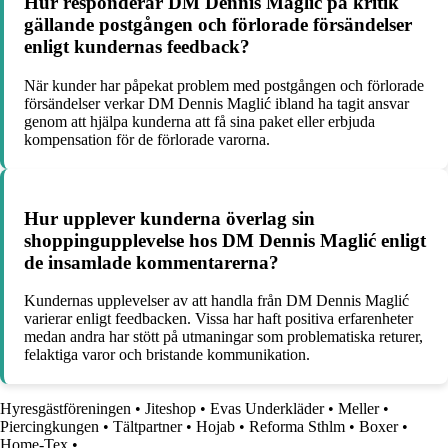
Hur responderar DM Dennis Maglić på kritik
gällande postgången och förlorade försändelser
enligt kundernas feedback?
När kunder har påpekat problem med postgången och förlorade
försändelser verkar DM Dennis Maglić ibland ha tagit ansvar
genom att hjälpa kunderna att få sina paket eller erbjuda
kompensation för de förlorade varorna.
Hur upplever kunderna överlag sin
shoppingupplevelse hos DM Dennis Maglić enligt
de insamlade kommentarerna?
Kundernas upplevelser av att handla från DM Dennis Maglić
varierar enligt feedbacken. Vissa har haft positiva erfarenheter
medan andra har stött på utmaningar som problematiska returer,
felaktiga varor och bristande kommunikation.
Hyresgästföreningen
•
Jiteshop
•
Evas Underkläder
•
Meller
•
Piercingkungen
•
Tältpartner
•
Hojab
•
Reforma Sthlm
•
Boxer
•
Home-Tex
•