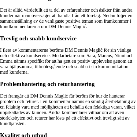
Det är alltid värdefullt att ta del av erfarenheter och åsikter från andra
kunder när man överväger att handla från ett företag. Nedan följer en
sammanställning av de vanligaste positiva teman som framkommer i
kundkommentarerna om DM Dennis Maglić.
Trevlig och snabb kundservice
I flera av kommentarerna beröms DM Dennis Maglić för sin vänliga
och effektiva kundservice. Medarbetare som Sara, Marcus, Ninni och
Emma nämns specifikt för att ha gett en positiv upplevelse genom att
vara hjälpsamma, tillmötesgående och snabba i sin kommunikation
med kunderna.
Problemhantering och returhantering
Det framgår att DM Dennis Maglić får beröm för hur de hanterar
problem och returer. I en kommentar nämns en smidig återbetalning av
en felaktig vara med möjligheten att behålla den felaktiga varan, vilket
uppskattades av kunden. Andra kommentarer vittnar om att även
storleksbyten och returer har lösts på ett effektivt och trevligt sätt av
kundtjänsten.
Kvalitet och utbud