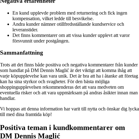
Negativa erfarenheter
En kund upplevde problem med returnering och fick ingen
kompensation, vilket ledde till besvikelse.
Andra kunder nämner otillfredsställande kundservice och
leveranstider.
Det finns kommentarer om att vissa kunder upplevt att varor
försvunnit under postgången.
Sammanfattning
Trots att det finns både positiva och negativa kommentarer från kunder
som handlat på DM Dennis Maglić är det viktigt att komma ihåg att
varje köpupplevelse kan vara unik. Det är bra att ha i åtanke att företag
kan ha sina styrkor och svagheter. För den bästa möjliga
shoppingupplevelsen rekommenderas det att vara medveten om
eventuella risker och att vara uppmärksam på andras åsikter innan man
handlar.
Vi hoppas att denna information har varit till nytta och önskar dig lycka
till med dina framtida köp!
Positiva teman i kundkommentarer om
DM Dennis Maglić