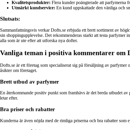
Kvalitetsprodukter:
Flera kunder poängterade att parfymerna frå
Utmärkt kundservice:
En kund uppskattade den vänliga och sn
Slutsats:
Sammanfattningsvis verkar Dofts.se erbjuda ett brett sortiment av högkva
sin shoppingupplevelse. Det rekommenderas starkt att testa parfymer inna
alla som är ute efter att utforska nya dofter.
Vanliga teman i positiva kommentarer om D
Dofts.se är ett företag som specialiserat sig på försäljning av parfym
åsikter om företaget.
Brett utbud av parfymer
En återkommande positiv punkt som framhävs är det breda utbudet av parf
letar efter.
Bra priser och rabatter
Kunderna är även nöjda med de rimliga priserna och bra rabatter som erb