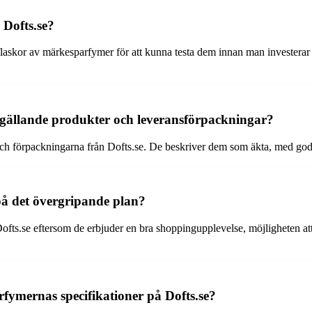
 Dofts.se?
askor av märkesparfymer för att kunna testa dem innan man investerar i en
e gällande produkter och leveransförpackningar?
h förpackningarna från Dofts.se. De beskriver dem som äkta, med goda 
på det övergripande plan?
ofts.se eftersom de erbjuder en bra shoppingupplevelse, möjligheten att 
fymernas specifikationer på Dofts.se?