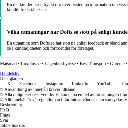
En del kunder har uttryckt oro över bristen på information om vissa
kundtillfredsställelsen.
Vilka utmaningar har Dofts.se stött på enligt kunde
En utmaning som Dofts.se har stött på enligt feedback är bland ann
öka kundnöjdheten och förtroendet för företaget.
Matsmart
•
Luxplus.se
•
Lägenhetsbyte.se
•
Best Transport
•
Gorenje
Handelsliv
Dela glädjen
X
Facebook
Instagram
LinkedIn
YouTube
Pin
© Användning av innehåll kräver tillstånd.
© Alla rättigheter reserverade. Vi kan tjäna en del av försäljningen frå
© Allt innehåll är vår egendom och får inte användas utan samtycke. Vi k
Beskrivning
FAQ
Fråga
Svar
Jobba hos oss