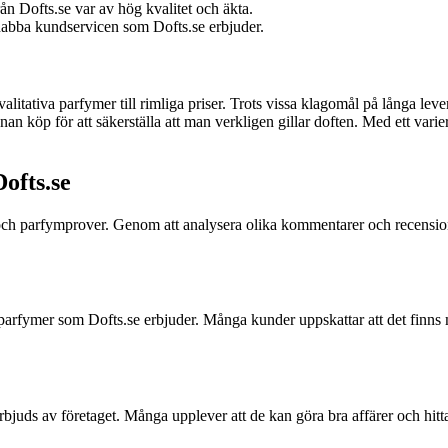
n Dofts.se var av hög kvalitet och äkta.
abba kundservicen som Dofts.se erbjuder.
litativa parfymer till rimliga priser. Trots vissa klagomål på långa lev
n köp för att säkerställa att man verkligen gillar doften. Med ett varie
ofts.se
er och parfymprover. Genom att analysera olika kommentarer och recensio
ymer som Dofts.se erbjuder. Många kunder uppskattar att det finns många
juds av företaget. Många upplever att de kan göra bra affärer och hitta 