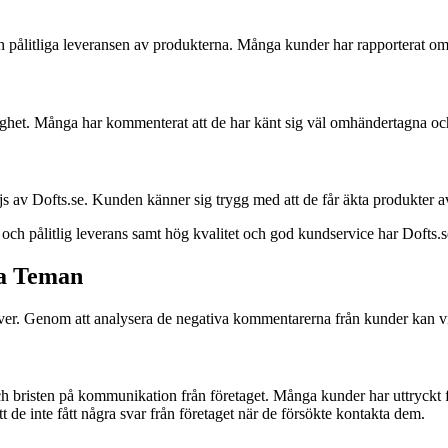
pålitliga leveransen av produkterna. Många kunder har rapporterat om at
ghet. Många har kommenterat att de har känt sig väl omhändertagna och 
 av Dofts.se. Kunden känner sig trygg med att de får äkta produkter av 
b och pålitlig leverans samt hög kvalitet och god kundservice har Dofts.
ga Teman
over. Genom att analysera de negativa kommentarerna från kunder kan vi
bristen på kommunikation från företaget. Många kunder har uttryckt frus
tt de inte fått några svar från företaget när de försökte kontakta dem.