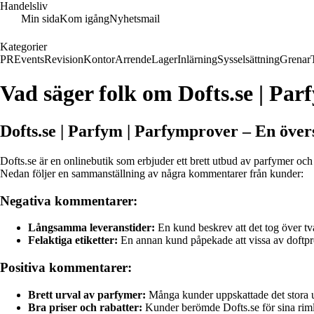
Handelsliv
Min sida
Kom igång
Nyhetsmail
Kategorier
PR
Events
Revision
Kontor
Arrende
Lager
Inlärning
Sysselsättning
Grenar
Vad säger folk om Dofts.se | Pa
Dofts.se | Parfym | Parfymprover – En över
Dofts.se är en onlinebutik som erbjuder ett brett utbud av parfymer och
Nedan följer en sammanställning av några kommentarer från kunder:
Negativa kommentarer:
Långsamma leveranstider:
En kund beskrev att det tog över två
Felaktiga etiketter:
En annan kund påpekade att vissa av doftprover
Positiva kommentarer:
Brett urval av parfymer:
Många kunder uppskattade det stora u
Bra priser och rabatter:
Kunder berömde Dofts.se för sina rimlig