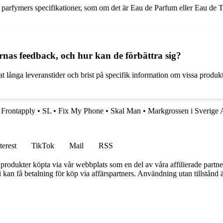
 parfymers specifikationer, som om det är Eau de Parfum eller Eau de To
rnas feedback, och hur kan de förbättra sig?
at långa leveranstider och brist på specifik information om vissa produ
•
Frontapply
•
SL
•
Fix My Phone
•
Skal Man
•
Markgrossen i Sverige
terest
TikTok
Mail
RSS
n produkter köpta via vår webbplats som en del av våra affilierade partne
an få betalning för köp via affärspartners. Användning utan tillstånd är 