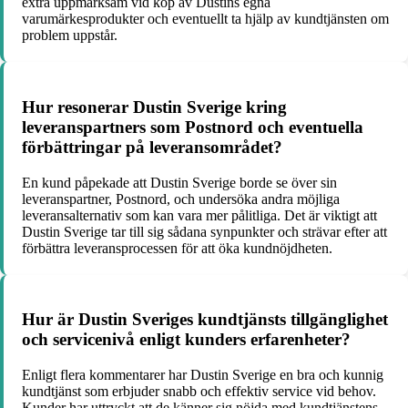
extra uppmärksam vid köp av Dustins egna
varumärkesprodukter och eventuellt ta hjälp av kundtjänsten om
problem uppstår.
Hur resonerar Dustin Sverige kring
leveranspartners som Postnord och eventuella
förbättringar på leveransområdet?
En kund påpekade att Dustin Sverige borde se över sin
leveranspartner, Postnord, och undersöka andra möjliga
leveransalternativ som kan vara mer pålitliga. Det är viktigt att
Dustin Sverige tar till sig sådana synpunkter och strävar efter att
förbättra leveransprocessen för att öka kundnöjdheten.
Hur är Dustin Sveriges kundtjänsts tillgänglighet
och servicenivå enligt kunders erfarenheter?
Enligt flera kommentarer har Dustin Sverige en bra och kunnig
kundtjänst som erbjuder snabb och effektiv service vid behov.
Kunder har uttryckt att de känner sig nöjda med kundtjänstens