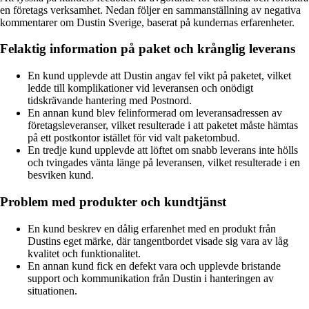
en företags verksamhet. Nedan följer en sammanställning av negativa
kommentarer om Dustin Sverige, baserat på kundernas erfarenheter.
Felaktig information på paket och krånglig leverans
En kund upplevde att Dustin angav fel vikt på paketet, vilket
ledde till komplikationer vid leveransen och onödigt
tidskrävande hantering med Postnord.
En annan kund blev felinformerad om leveransadressen av
företagsleveranser, vilket resulterade i att paketet måste hämtas
på ett postkontor istället för vid valt paketombud.
En tredje kund upplevde att löftet om snabb leverans inte hölls
och tvingades vänta länge på leveransen, vilket resulterade i en
besviken kund.
Problem med produkter och kundtjänst
En kund beskrev en dålig erfarenhet med en produkt från
Dustins eget märke, där tangentbordet visade sig vara av låg
kvalitet och funktionalitet.
En annan kund fick en defekt vara och upplevde bristande
support och kommunikation från Dustin i hanteringen av
situationen.