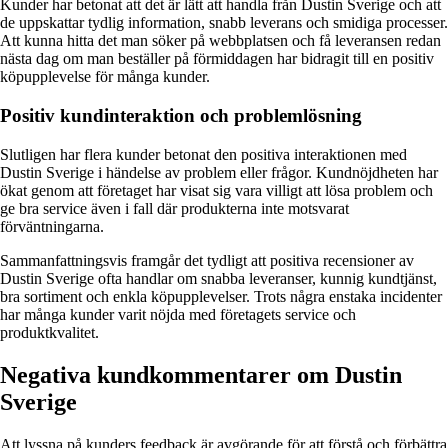
Kunder har betonat att det är lätt att handla från Dustin Sverige och att
de uppskattar tydlig information, snabb leverans och smidiga processer.
Att kunna hitta det man söker på webbplatsen och få leveransen redan
nästa dag om man beställer på förmiddagen har bidragit till en positiv
köpupplevelse för många kunder.
Positiv kundinteraktion och problemlösning
Slutligen har flera kunder betonat den positiva interaktionen med
Dustin Sverige i händelse av problem eller frågor. Kundnöjdheten har
ökat genom att företaget har visat sig vara villigt att lösa problem och
ge bra service även i fall där produkterna inte motsvarat
förväntningarna.
Sammanfattningsvis framgår det tydligt att positiva recensioner av
Dustin Sverige ofta handlar om snabba leveranser, kunnig kundtjänst,
bra sortiment och enkla köpupplevelser. Trots några enstaka incidenter
har många kunder varit nöjda med företagets service och
produktkvalitet.
Negativa kundkommentarer om Dustin
Sverige
Att lyssna på kunders feedback är avgörande för att förstå och förbättra