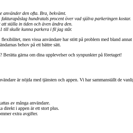
e använder den ofta. Bra, bekvämt.
a fakturapåslag hundratals procent över vad själva parkeringen kostar.
 att ställa in tiden och även ändra den.
 till skulle kunna parkera i fil jag står.
xibilitet, men vissa användare har stött på problem med bland annat fakt
ndarnas behov på ett bättre sätt.
? Berätta gärna om dina upplevelser och synpunkter på företaget!
vändare är nöjda med tjänsten och appen. Vi har sammanställt de vanl
skattas av många användare.
a direkt i appen är ett stort plus.
kommer extra avgifter.