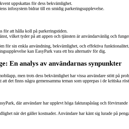
kvent uppskattas för dess bekvämlighet.
lens infosystem bidrar till en smidig parkeringsupplevelse.
 för att hålla koll på parkeringstiden.
nst, vilket tyder på att appen och tjänsten är användarvänlig och funger
m för sin enkla användning, bekvämlighet, och effektiva funktionalit
ngsupplevelse kan EasyPark vara ett bra alternativ för dig.
ge: En analys av användarnas synpunkter
 mobilapp, men trots dess bekvämlighet har vissa användare stött på pr
gt att det finns några gemensamma teman som upprepas i de kritiska röst
yPark, där användare har upplevt höga fakturapåslag och förvirrande avgi
dlighet när det gäller kostnader. Användare har känt sig lurade på pengar