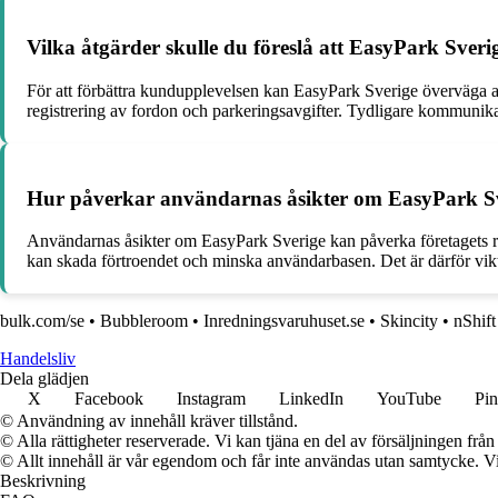
Vilka åtgärder skulle du föreslå att EasyPark Sver
För att förbättra kundupplevelsen kan EasyPark Sverige överväga att
registrering av fordon och parkeringsavgifter. Tydligare kommunikat
Hur påverkar användarnas åsikter om EasyPark Sve
Användarnas åsikter om EasyPark Sverige kan påverka företagets ryk
kan skada förtroendet och minska användarbasen. Det är därför vikt
bulk.com/se
•
Bubbleroom
•
Inredningsvaruhuset.se
•
Skincity
•
nShift
Handelsliv
Dela glädjen
X
Facebook
Instagram
LinkedIn
YouTube
Pin
© Användning av innehåll kräver tillstånd.
© Alla rättigheter reserverade. Vi kan tjäna en del av försäljningen frå
© Allt innehåll är vår egendom och får inte användas utan samtycke. Vi k
Beskrivning