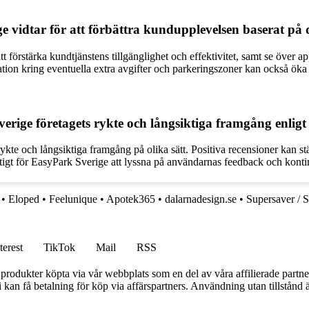
ige vidtar för att förbättra kundupplevelsen baserat p
 förstärka kundtjänstens tillgänglighet och effektivitet, samt se över 
ion kring eventuella extra avgifter och parkeringszoner kan också öka 
rige företagets rykte och långsiktiga framgång enlig
te och långsiktiga framgång på olika sätt. Positiva recensioner kan stä
igt för EasyPark Sverige att lyssna på användarnas feedback och kontinu
•
Eloped
•
Feelunique
•
Apotek365
•
dalarnadesign.se
•
Supersaver / S
terest
TikTok
Mail
RSS
n produkter köpta via vår webbplats som en del av våra affilierade partne
an få betalning för köp via affärspartners. Användning utan tillstånd är 