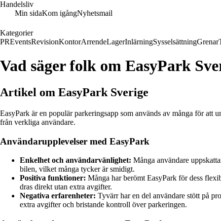
Handelsliv
Min sida
Kom igång
Nyhetsmail
Kategorier
PR
Events
Revision
Kontor
Arrende
Lager
Inlärning
Sysselsättning
Grenar
Vad säger folk om EasyPark Sve
Artikel om EasyPark Sverige
EasyPark är en populär parkeringsapp som används av många för att und
från verkliga användare.
Användarupplevelser med EasyPark
Enkelhet och användarvänlighet:
Många användare uppskattar a
bilen, vilket många tycker är smidigt.
Positiva funktioner:
Många har berömt EasyPark för dess flexibili
dras direkt utan extra avgifter.
Negativa erfarenheter:
Tyvärr har en del användare stött på pro
extra avgifter och bristande kontroll över parkeringen.