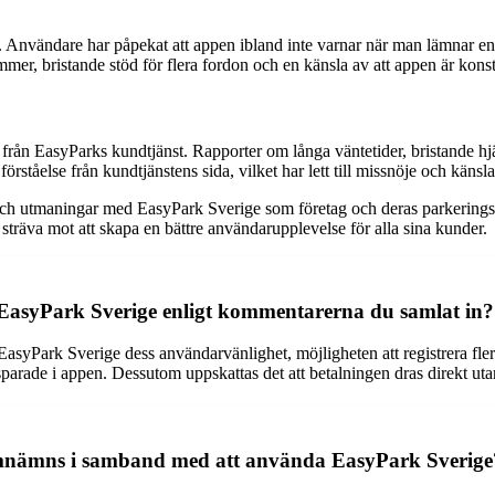
. Användare har påpekat att appen ibland inte varnar när man lämnar en pa
mmer, bristande stöd för flera fordon och en känsla av att appen är kons
 från EasyParks kundtjänst. Rapporter om långa väntetider, bristande h
örståelse från kundtjänstens sida, vilket har lett till missnöje och känsl
ch utmaningar med EasyPark Sverige som företag och deras parkeringstj
sträva mot att skapa en bättre användarupplevelse för alla sina kunder.
 EasyPark Sverige enligt kommentarerna du samlat in?
syPark Sverige dess användarvänlighet, möjligheten att registrera flera
sparade i appen. Dessutom uppskattas det att betalningen dras direkt utan
omnämns i samband med att använda EasyPark Sverige