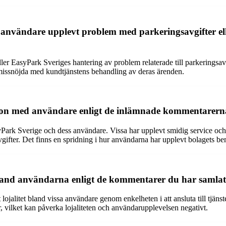
 användare upplevt problem med parkeringsavgifter e
er EasyPark Sveriges hantering av problem relaterade till parkeringsavgi
g missnöjda med kundtjänstens behandling av deras ärenden.
tion med användare enligt de inlämnade kommentarer
yPark Sverige och dess användare. Vissa har upplevt smidig service oc
avgifter. Det finns en spridning i hur användarna har upplevt bolagets b
bland användarna enligt de kommentarer du har samlat
jalitet bland vissa användare genom enkelheten i att ansluta till tjäns
 vilket kan påverka lojaliteten och användarupplevelsen negativt.