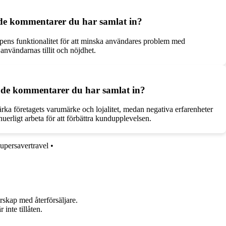
å de kommentarer du har samlat in?
appens funktionalitet för att minska användares problem med
användarnas tillit och nöjdhet.
t de kommentarer du har samlat in?
rka företagets varumärke och lojalitet, medan negativa erfarenheter
erligt arbeta för att förbättra kundupplevelsen.
upersavertravel
•
rskap med återförsäljare.
inte tillåten.