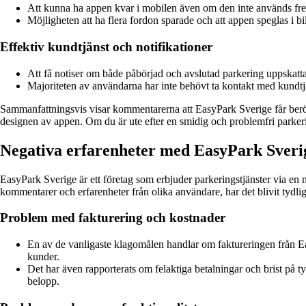
Att kunna ha appen kvar i mobilen även om den inte används fre
Möjligheten att ha flera fordon sparade och att appen speglas i bi
Effektiv kundtjänst och notifikationer
Att få notiser om både påbörjad och avslutad parkering uppskattas
Majoriteten av användarna har inte behövt ta kontakt med kundtjä
Sammanfattningsvis visar kommentarerna att EasyPark Sverige får berö
designen av appen. Om du är ute efter en smidig och problemfri parkeri
Negativa erfarenheter med EasyPark Sveri
EasyPark Sverige är ett företag som erbjuder parkeringstjänster via en
kommentarer och erfarenheter från olika användare, har det blivit tydli
Problem med fakturering och kostnader
En av de vanligaste klagomålen handlar om faktureringen från Eas
kunder.
Det har även rapporterats om felaktiga betalningar och brist på ty
belopp.