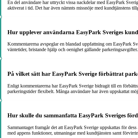
En del användare har uttryckt vissa nackdelar med EasyPark Sverige
aktiverat i tid. Det har även nämnts missnöje med kundtjänstens til
Hur upplever användarna EasyPark Sveriges kundtj
Kommentarerna avspeglar en blandad uppfattning om EasyPark Sverig
väntetider, bristande hjälp och oenighet gällande parkeringsavgift
På vilket sätt har EasyPark Sverige förbättrat pa
Enligt kommentarerna har EasyPark Sverige bidragit till en förbätt
parkeringstider flexibelt. Många användare har även uppskattat möjli
Hur skulle du sammanfatta EasyPark Sveriges förd
Sammantaget framgår det att EasyPark Sverige uppskattas för dess a
med appens funktioner, utmaningar med kundtjänsten samt förvirrin