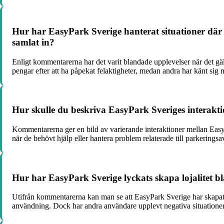
Hur har EasyPark Sverige hanterat situationer där
samlat in?
Enligt kommentarerna har det varit blandade upplevelser när det gäll
pengar efter att ha påpekat felaktigheter, medan andra har känt si
Hur skulle du beskriva EasyPark Sveriges interak
Kommentarerna ger en bild av varierande interaktioner mellan Eas
när de behövt hjälp eller hantera problem relaterade till parkerings
Hur har EasyPark Sverige lyckats skapa lojalitet 
Utifrån kommentarerna kan man se att EasyPark Sverige har skapat lo
användning. Dock har andra användare upplevt negativa situationer,