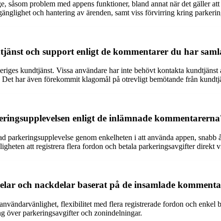
, såsom problem med appens funktioner, bland annat när det gäller att 
lgänglighet och hantering av ärenden, samt viss förvirring kring parkeri
änst och support enligt de kommentarer du har samla
es kundtjänst. Vissa användare har inte behövt kontakta kundtjänst al
er. Det har även förekommit klagomål på otrevligt bemötande från kundtj
rkeringsupplevelsen enligt de inlämnade kommentarerna
rad parkeringsupplevelse genom enkelheten i att använda appen, snabb åt
gheten att registrera flera fordon och betala parkeringsavgifter direkt 
elar och nackdelar baserat på de insamlade komment
nvändarvänlighet, flexibilitet med flera registrerade fordon och enkel
g över parkeringsavgifter och zonindelningar.