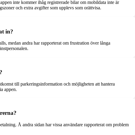
appen inte kommer ihåg registrerade bilar om mobildata inte är
ngszoner och extra avgifter som upplevs som orättvisa.
t in?
ls, medan andra har rapporterat om frustration över långa
änstpersonalen.
?
komst till parkeringsinformation och möjligheten att hantera
via appen.
arerna?
 betalning. Å andra sidan har vissa användare rapporterat om problem