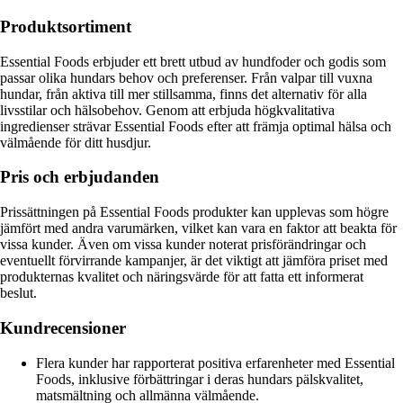
Produktsortiment
Essential Foods erbjuder ett brett utbud av hundfoder och godis som
passar olika hundars behov och preferenser. Från valpar till vuxna
hundar, från aktiva till mer stillsamma, finns det alternativ för alla
livsstilar och hälsobehov. Genom att erbjuda högkvalitativa
ingredienser strävar Essential Foods efter att främja optimal hälsa och
välmående för ditt husdjur.
Pris och erbjudanden
Prissättningen på Essential Foods produkter kan upplevas som högre
jämfört med andra varumärken, vilket kan vara en faktor att beakta för
vissa kunder. Även om vissa kunder noterat prisförändringar och
eventuellt förvirrande kampanjer, är det viktigt att jämföra priset med
produkternas kvalitet och näringsvärde för att fatta ett informerat
beslut.
Kundrecensioner
Flera kunder har rapporterat positiva erfarenheter med Essential
Foods, inklusive förbättringar i deras hundars pälskvalitet,
matsmältning och allmänna välmående.