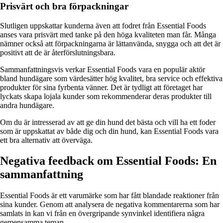
Prisvärt och bra förpackningar
Slutligen uppskattar kunderna även att fodret från Essential Foods
anses vara prisvärt med tanke på den höga kvaliteten man får. Många
nämner också att förpackningarna är lättanvända, snygga och att det är
positivt att de är återförslutningsbara.
Sammanfattningsvis verkar Essential Foods vara en populär aktör
bland hundägare som värdesätter hög kvalitet, bra service och effektiva
produkter för sina fyrbenta vänner. Det är tydligt att företaget har
lyckats skapa lojala kunder som rekommenderar deras produkter till
andra hundägare.
Om du är intresserad av att ge din hund det bästa och vill ha ett foder
som är uppskattat av både dig och din hund, kan Essential Foods vara
ett bra alternativ att överväga.
Negativa feedback om Essential Foods: En
sammanfattning
Essential Foods är ett varumärke som har fått blandade reaktioner från
sina kunder. Genom att analysera de negativa kommentarerna som har
samlats in kan vi från en övergripande synvinkel identifiera några
gemensamma teman.