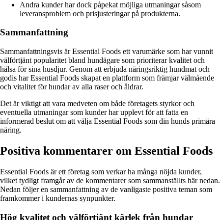
Andra kunder har dock påpekat möjliga utmaningar såsom
leveransproblem och prisjusteringar på produkterna.
Sammanfattning
Sammanfattningsvis är Essential Foods ett varumärke som har vunnit
välförtjänt popularitet bland hundägare som prioriterar kvalitet och
hälsa för sina husdjur. Genom att erbjuda näringsriktig hundmat och
godis har Essential Foods skapat en plattform som främjar välmående
och vitalitet för hundar av alla raser och åldrar.
Det är viktigt att vara medveten om både företagets styrkor och
eventuella utmaningar som kunder har upplevt för att fatta en
informerad beslut om att välja Essential Foods som din hunds primära
näring.
Positiva kommentarer om Essential Foods
Essential Foods är ett företag som verkar ha många nöjda kunder,
vilket tydligt framgår av de kommentarer som sammanställts här nedan.
Nedan följer en sammanfattning av de vanligaste positiva teman som
framkommer i kundernas synpunkter.
Hög kvalitet och välförtjänt kärlek från hundar