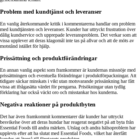
Problem med kundtjänst och leveranser
En vanlig återkommande kritik i kommentarerna handlar om problem
med kundtjänsten och leveranser. Kunder har uttryckt frustration över
dålig kundservice och upprepade leveransproblem. Det verkar som att
vissa upplever att deras klagomål inte tas på allvar och att de möts av
motstånd istället för hjälp.
Prissättning och produktförändringar
En annan vanlig aspekt som framkommer är kundernas missnöje med
prissättningen och eventuella förändringar i produktförpackningar. Att
tidigare säckar minskats i vikt utan motsvarande prissänkning har fått
vissa att ifrågasätta värdet för pengarna. Prisökningar utan tydlig
förklaring har också väckt oro och misstankar hos kunderna.
Negativa reaktioner på produktbyten
Det har även framkommit kommentarer där kunder har uttryckt
besvikelse över att deras hundar har reagerat negativt på att byta från
Essential Foods till andra märken. Utslag och andra hälsoproblem har
upplevts efter att ha slutat med Essential Foods, vilket har återfått
kunder att återgå till företagets produkter.