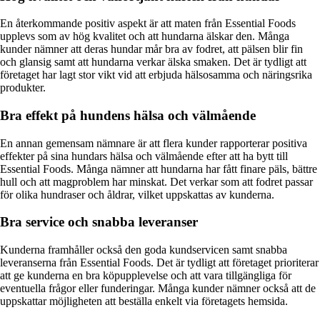
En återkommande positiv aspekt är att maten från Essential Foods
upplevs som av hög kvalitet och att hundarna älskar den. Många
kunder nämner att deras hundar mår bra av fodret, att pälsen blir fin
och glansig samt att hundarna verkar älska smaken. Det är tydligt att
företaget har lagt stor vikt vid att erbjuda hälsosamma och näringsrika
produkter.
Bra effekt på hundens hälsa och välmående
En annan gemensam nämnare är att flera kunder rapporterar positiva
effekter på sina hundars hälsa och välmående efter att ha bytt till
Essential Foods. Många nämner att hundarna har fått finare päls, bättre
hull och att magproblem har minskat. Det verkar som att fodret passar
för olika hundraser och åldrar, vilket uppskattas av kunderna.
Bra service och snabba leveranser
Kunderna framhåller också den goda kundservicen samt snabba
leveranserna från Essential Foods. Det är tydligt att företaget prioriterar
att ge kunderna en bra köpupplevelse och att vara tillgängliga för
eventuella frågor eller funderingar. Många kunder nämner också att de
uppskattar möjligheten att beställa enkelt via företagets hemsida.