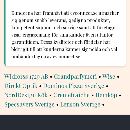
Kunderna har framhävt att evconnect.se utmärker
sig genom snabb leverans, gedigna produkter,
kompetent support och service samt att företaget
visar engagemang för sina kunder även utanför
garantitiden. Dessa kvaliteter och fördelar har
bidragit till att kunderna känner sig nöjda och väl
omhändertagna av evconnect.se.
Widforss 1729 AB
•
Grandparfymeri
•
Wise
•
Direkt Optik
•
Dominos Pizza Sverige
•
NordDesign Kök
•
Cremefraiche
•
Hemköp
•
Specsavers Sverige
•
Lenson Sverige
•