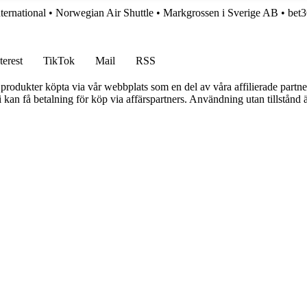
ternational
•
Norwegian Air Shuttle
•
Markgrossen i Sverige AB
•
bet
terest
TikTok
Mail
RSS
n produkter köpta via vår webbplats som en del av våra affilierade partne
an få betalning för köp via affärspartners. Användning utan tillstånd är 