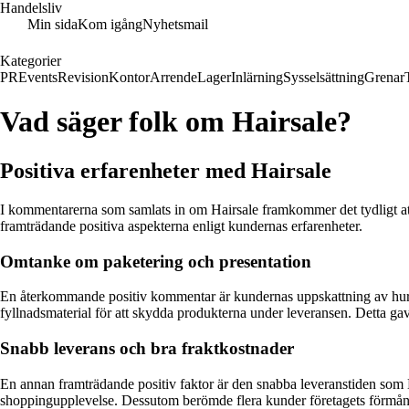
Handelsliv
Min sida
Kom igång
Nyhetsmail
Kategorier
PR
Events
Revision
Kontor
Arrende
Lager
Inlärning
Sysselsättning
Grenar
Vad säger folk om Hairsale?
Positiva erfarenheter med Hairsale
I kommentarerna som samlats in om Hairsale framkommer det tydligt at
framträdande positiva aspekterna enligt kundernas erfarenheter.
Omtanke om paketering och presentation
En återkommande positiv kommentar är kundernas uppskattning av hur p
fyllnadsmaterial för att skydda produkterna under leveransen. Detta g
Snabb leverans och bra fraktkostnader
En annan framträdande positiv faktor är den snabba leveranstiden som H
shoppingupplevelse. Dessutom berömde flera kunder företagets förmånlig