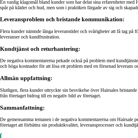
En vanlig klagomål bland kunder som har delat sina erfarenheter med H
spår på kläder och hud, men som i praktiken färgade av sig och skapad
Leveransproblem och bristande kommunikation:
Flera kunder nämnde långa leveranstider och svårigheter att få tag på fö
leveranser och kundfrustration.
Kundtjänst och returhantering:
De negativa kommentarerna pekade också på problem med kundtjänsten o
och höga kostnader för att lösa ett problem med en försenad leverans oc
Allmän uppfattning:
Slutligen, flera kunder uttryckte sin besvikelse över Hairsales bristan
från företaget bidrog till en negativ bild av företaget.
Sammanfattning:
De gemensamma temanen i de negativa kommentarerna om Hairsale pekar
företaget att förbättra sin produktkvalitet, leveransprocesser och kundtj