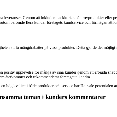
a leveranser. Genom att inkludera tackkort, små provprodukter eller pe
tom berömde flera kunder företagets kundservice och förmågan att lösa 
gheten att få mängdrabatter på vissa produkter. Detta gjorde det möjligt
en positiv upplevelse för många av sina kunder genom att erbjuda snab
s som återkommer och rekommenderar företaget till andra.
 en hög kvalitet i både produkter och service har Hairsale potentialen at
mensamma teman i kunders kommentarer