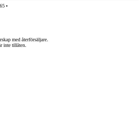
365
•
rskap med återförsäljare.
inte tillåten.