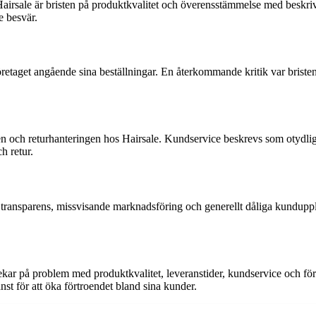
airsale är bristen på produktkvalitet och överensstämmelse med beskri
e besvär.
retaget angående sina beställningar. En återkommande kritik var bristen 
ch returhanteringen hos Hairsale. Kundservice beskrevs som otydlig, o
h retur.
de transparens, missvisande marknadsföring och generellt dåliga kunduppl
 på problem med produktkvalitet, leveranstider, kundservice och för
änst för att öka förtroendet bland sina kunder.