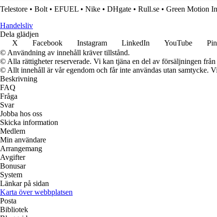
Telestore
•
Bolt
•
EFUEL
•
Nike
•
DHgate
•
Rull.se
•
Green Motion In
Handelsliv
Dela glädjen
X
Facebook
Instagram
LinkedIn
YouTube
Pin
© Användning av innehåll kräver tillstånd.
© Alla rättigheter reserverade. Vi kan tjäna en del av försäljningen frå
© Allt innehåll är vår egendom och får inte användas utan samtycke. Vi k
Beskrivning
FAQ
Fråga
Svar
Jobba hos oss
Skicka information
Medlem
Min användare
Arrangemang
Avgifter
Bonusar
System
Länkar på sidan
Karta över webbplatsen
Posta
Bibliotek