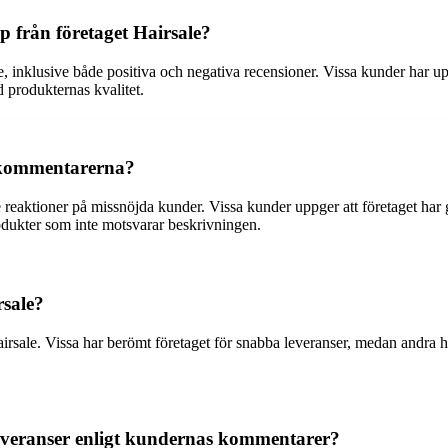
p från företaget Hairsale?
e, inklusive både positiva och negativa recensioner. Vissa kunder har
 produkternas kvalitet.
t kommentarerna?
reaktioner på missnöjda kunder. Vissa kunder uppger att företaget har g
rodukter som inte motsvarar beskrivningen.
rsale?
rsale. Vissa har berömt företaget för snabba leveranser, medan andra h
leveranser enligt kundernas kommentarer?