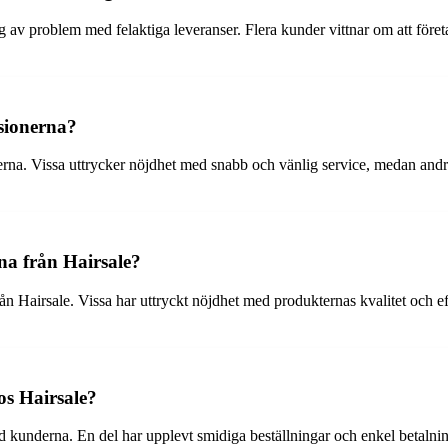
v problem med felaktiga leveranser. Flera kunder vittnar om att företaget
nsionerna?
rna. Vissa uttrycker nöjdhet med snabb och vänlig service, medan andra 
na från Hairsale?
ån Hairsale. Vissa har uttryckt nöjdhet med produkternas kvalitet och e
os Hairsale?
nd kunderna. En del har upplevt smidiga beställningar och enkel betaln