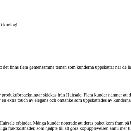
Teknologi
t det finns flera gemensamma teman som kunderna uppskattar när de han
roduktförpackningar skickas från Hairsale. Flera kunder nämner att de
av en extra touch av elegans och omtanke som uppskattades av kunderna
airsale erbjuder. Många kunder noterade att deras paket kom fram på bar
a fraktkostnader, som hjälpte till att göra köpupplevelsen ännu mer til