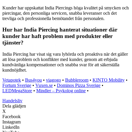
Kunder har uppskattat India Piercings höga kvalitet på smycken och
piercingar, den personliga servicen, snabba leveranser och det
trevliga och professionella bemötandet från personalen.
Hur har India Piercing hanterat situationer där
kunder har haft problem med produkter eller
tjänster?
India Piercing har visat sig vara lyhörda och proaktiva när det gäller
att lösa problem och konflikter med kunder, genom att erbjuda
kundvänliga kompensationer och snabba svar för att säkerställa
kundnöjdhet.
Vetapotek
•
Bus4you
•
viagogo
•
Bubbleroom
•
KINTO Mobility
•
Fortum Sverige
•
Vuxen.se
•
Dominos Pizza Sverige
•
LEDMegaStore
•
Mindler – Psykolog online
•
Handelsliv
Dela glädjen
X
Facebook
Instagram
LinkedIn