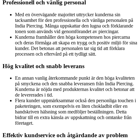
Professionell och vänlig personal
Med en övervägande majoritet uttrycker kunderna sin
tacksamhet för den professionella och vänliga personalen på
India Piercing. Många uppskattar den lugna och förklarande
tonen som används vid genomförandet av piercingar.
Kunderna framhåller den höga kompetensen hos piercarna
och deras förmåga att skapa en trygg och positiv miljö för sina
kunder. Det betonas att personalen tar sig tid att förklara
processen och eftervård på ett tydligt sätt.
Hög kvalitet och snabb leverans
En annan vanlig återkommande punkt är den höga kvaliteten
på smyckena och den snabba leveransen från India Piercing.
Kunderna är nöjda med produkternas kvalitet och betonar att
de levererades i tid.
Flera kunder uppmärksammar också den personliga touchen i
paketeringen, som exempelvis en liten chokladbit eller en
handskriven hälsning som medföljer beställningen. Detta
bidrar till en extra känsla av uppskattning och omtanke från
företaget.
Effektiv kundservice och åtgärdande av problem