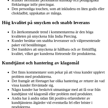
Kunder berömmer personalens kunskap och pedagogiska
förklaringar inför piercingar.
Den personliga touchen, som att inkludera en liten godis eller
chokladbit, uppskattas av många.
Hög kvalitet på smycken och snabb leverans
En återkommande trend i kommentarerna är den höga
kvaliteten på smyckena från India Piercing.
Kunder berättar om snabba leveranser och välpresenterade
paket vid beställningar.
Det framhävs att smyckena är hållbara och av förträfflig
kvalitet, vilket ger kunderna förtroende för produkterna.
Kundtjänst och hantering av klagomål
Det finns kommentarer som pekar på att vissa kunder upplevt
problem med produkterna.
Det framgår att företaget har olika hantering av returer än vad
vissa kunder förväntade sig.
Några kunder har beskrivit utmaningar med att få svar från
kundtjänst vid klagomål eller problem med produkter.
Andra har å andra sidan fått positiva erfarenheter av
kundtjänstens åtgärder vid eventuella fel eller brister i
produkterna.