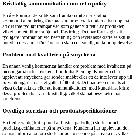
Bristfällig kommunikation om returpolicy
En återkommande kritik som framkommit är bristfällig
kommunikation kring företagets returpolicy. Kunderna har upplevt
att det inte tydligt framgår vad som gäller vid retur av produkter,
vilket har lett till missnöje och förvirring. Det har föreslagits att
tydligare information vid beställning och leveransbekräftelse skulle
undvika dessa missförstånd och skapa en smidigare kundupplevelse.
Problem med kvaliteten på smyckena
En annan vanlig kommentar handlar om problem med kvaliteten på
piercingarna och smyckena från India Piercing. Kunderna har
upplevt att smyckena går sönder snabbt eller att de inte lever upp till
förväntningarna när det gäller hållbarhet. Det har även nämnts att
vissa delar saknas eller att kommunikationen med kundtjänst kring
dessa problem har varit bristfällig, vilket skapat besvikelse hos
kunderna.
Otydliga storlekar och produktspecifikationer
En tredje vanlig kritikpunkt är bristen på tydliga storlekar och
produktspecifikationer på smyckena. Kunderna har upplevt att det
saknas information om storlekar och utseende på smyckena, vilket