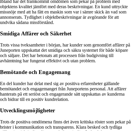
Ibland har det framkommit omdömen som pekar på problem med
objektens kvalitet jämfört med deras beskrivningar. En kund uttryckte
missnöje med att ha fått en maskin som var i sämre skick än vad som
annonserats. Tydlighet i objektbeskrivningar är avgörande för att
undvika sådana missförstånd.
Smidiga Affärer och Säkerhet
Trots vissa tveksamheter i början, har kunder som genomfört affärer på
Juneporten uppskattat det smidiga och säkra systemet för både köpare
och säljare. Det har betonats att processen från budgivning till
avhämtning har fungerat effektivt och utan problem.
Bemötande och Engagemang
En del kunder har delat med sig av positiva erfarenheter gällande
bemötandet och engagemanget från Juneportens personal. Att affärer
hanterats på ett seriöst och engagerande sätt uppskattas av kunderna
och bidrar till en positiv kundrelation.
Utvecklingsmöjligheter
Trots de positiva omdömena finns det även kritiska röster som pekar på
brister i kommunikation och transparens. Klara besked och tydliga