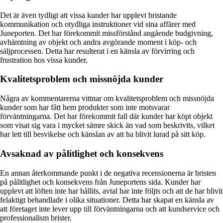
Det är även tydligt att vissa kunder har upplevt bristande
kommunikation och otydliga instruktioner vid sina affärer med
Juneporten. Det har förekommit missförstånd angående budgivning,
avhämtning av objekt och andra avgörande moment i köp- och
säljprocessen. Detta har resulterat i en känsla av förvirring och
frustration hos vissa kunder.
Kvalitetsproblem och missnöjda kunder
Några av kommentarerna vittnar om kvalitetsproblem och missnöjda
kunder som har fått hem produkter som inte motsvarar
förväntningarna. Det har förekommit fall där kunder har köpt objekt
som visat sig vara i mycket sämre skick än vad som beskrivits, vilket
har lett till besvikelse och känslan av att ha blivit lurad på sitt köp.
Avsaknad av pålitlighet och konsekvens
En annan återkommande punkt i de negativa recensionerna är bristen
på pålitlighet och konsekvens från Juneportens sida. Kunder har
upplevt att löften inte har hållits, avtal har inte följts och att de har blivit
felaktigt behandlade i olika situationer. Detta har skapat en känsla av
att företaget inte lever upp till förväntningarna och att kundservice och
professionalism brister.