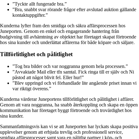
”Tyckte allt fungerade bra.”
”Bra, snabbt svar rörande frågor efter avslutad auktion gällande
kontaktuppgifter.”
Kunderna lyfter fram den smidiga och säkra affärsprocessen hos
Juneporten. Genom en enkel och engagerande hantering från
budgivning till avhämtning av objektet har företaget skapat förtroende
hos sina kunder och underlättat affärerna för både köpare och säljare.
Tillförlitlighet och pålitlighet
”Tog bra bilder och var noggranna genom hela processen.”
”Avvaktade Mail eller tfn samtal. Fick ringa till er själv och Ni
påstod att något blivit fel. Eller hur!”
”Blev uppringd och vi förhandlade lite angående priset innan vi
var riktigt överens.”
Kunderna värderar Juneportens tillförlitlighet och pålitlighet i affärer.
Genom att vara noggranna, ha snabb återkoppling och skapa en öppen
kommunikation har företaget byggt förtroende och trovärdighet hos
sina kunder.
Sammanfattningsvis kan vi se att Juneporten har lyckats skapa positiva
upplevelser genom att erbjuda trevlig och professionell service,
smidiga affärsprocesser samt vara en pålitlig partner i köp- och