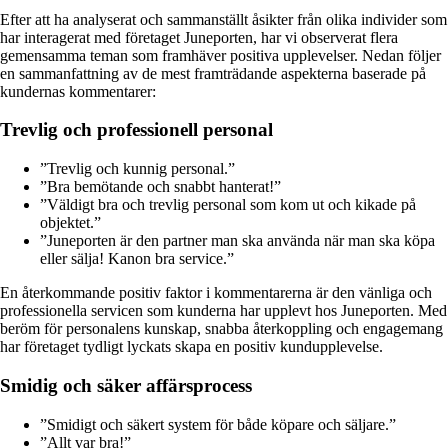
Efter att ha analyserat och sammanställt åsikter från olika individer som
har interagerat med företaget Juneporten, har vi observerat flera
gemensamma teman som framhäver positiva upplevelser. Nedan följer
en sammanfattning av de mest framträdande aspekterna baserade på
kundernas kommentarer:
Trevlig och professionell personal
”Trevlig och kunnig personal.”
”Bra bemötande och snabbt hanterat!”
”Väldigt bra och trevlig personal som kom ut och kikade på
objektet.”
”Juneporten är den partner man ska använda när man ska köpa
eller sälja! Kanon bra service.”
En återkommande positiv faktor i kommentarerna är den vänliga och
professionella servicen som kunderna har upplevt hos Juneporten. Med
beröm för personalens kunskap, snabba återkoppling och engagemang
har företaget tydligt lyckats skapa en positiv kundupplevelse.
Smidig och säker affärsprocess
”Smidigt och säkert system för både köpare och säljare.”
”Allt var bra!”