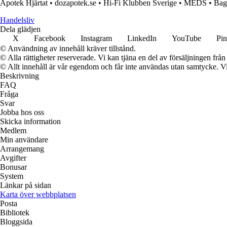
Apotek Hjärtat
•
dozapotek.se
•
Hi-Fi Klubben Sverige
•
MEDS
•
Bag
Handelsliv
Dela glädjen
X
Facebook
Instagram
LinkedIn
YouTube
Pin
© Användning av innehåll kräver tillstånd.
© Alla rättigheter reserverade. Vi kan tjäna en del av försäljningen frå
© Allt innehåll är vår egendom och får inte användas utan samtycke. Vi k
Beskrivning
FAQ
Fråga
Svar
Jobba hos oss
Skicka information
Medlem
Min användare
Arrangemang
Avgifter
Bonusar
System
Länkar på sidan
Karta över webbplatsen
Posta
Bibliotek
Bloggsida