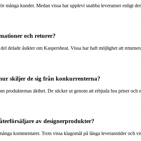
för många kunder. Medan vissa har upplevt snabba leveranser enligt der
amationer och returer?
n del delade åsikter om Kaspersheat. Vissa har haft möjlighet att return
ur skiljer de sig från konkurrenterna?
 produkternas äkthet. De sticker ut genom att erbjuda bra priser och e
återförsäljare av designerprodukter?
 många kommentarer. Trots vissa klagomål på långa leveranstider och vi