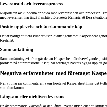
Leveranstid och leveransprocess
Majoriteten av kunderna är nöjda med leveranstiden och processen. Tro
med leveransen har ändå framhävt företagets förmåga att lösa situationen 
Positiv upplevelse och återkommande köp
Det är tydligt att flera kunder visar lojalitet gentemot Kaspersheat ge
företaget.
Sammanfattning
Sammanfattningsvis framgår det att Kaspersheat får övervägande positi
problem på ett professionellt sätt, har företaget lyckats bygga upp ett 
Negativa erfarenheter med företaget Kasp
När vi tittar på kommentarerna om företaget Kaspersheat finns det tyd
som framkommit:
Långsam eller utebliven leverans
En återkommande klagomål är den långa leveranstiden eller att kunderna he