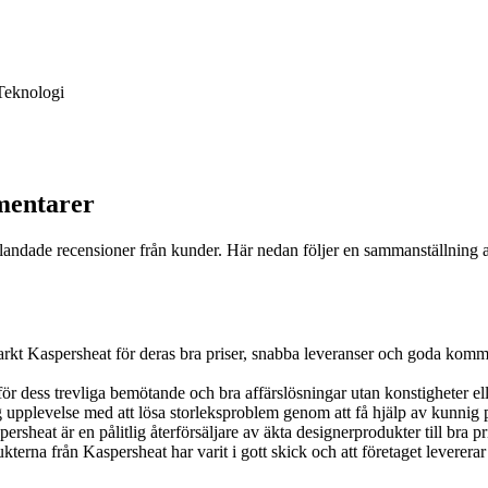
Teknologi
mentarer
blandade recensioner från kunder. Här nedan följer en sammanställning 
t Kaspersheat för deras bra priser, snabba leveranser och goda kommu
 dess trevliga bemötande och bra affärslösningar utan konstigheter ell
upplevelse med att lösa storleksproblem genom att få hjälp av kunnig 
sheat är en pålitlig återförsäljare av äkta designerprodukter till bra pri
rna från Kaspersheat har varit i gott skick och att företaget levererar 