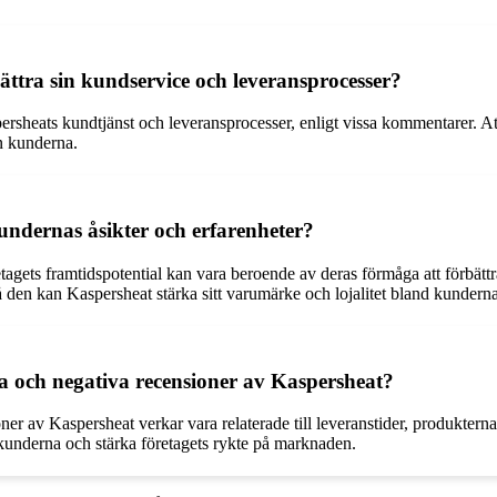
bättra sin kundservice och leveransprocesser?
persheats kundtjänst och leveransprocesser, enligt vissa kommentarer. At
n kunderna.
kundernas åsikter och erfarenheter?
etagets framtidspotential kan vara beroende av deras förmåga att förbät
den kan Kaspersheat stärka sitt varumärke och lojalitet bland kunderna
a och negativa recensioner av Kaspersheat?
er av Kaspersheat verkar vara relaterade till leveranstider, produktern
r kunderna och stärka företagets rykte på marknaden.