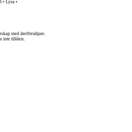
d
•
Lysa
•
rskap med återförsäljare.
inte tillåten.