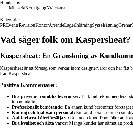
Handelsliv
Min sida
Kom igång
Nyhetsmail
Kategorier
PR
Events
Revision
Kontor
Arrende
Lager
Inlärning
Sysselsättning
Grenar
Vad säger folk om Kaspersheat?
Kaspersheat: En Granskning av Kundkom
Kaspersheat är ett företag som verkar inom designervaror och har fått 
från Kaspersheat.
Positiva Kommentarer:
Bra priser och snabba leveranser:
En kund rekommenderar stark
innan julafton.
Professionellt bemötande:
En annan kund berömmer företaget för
Kunnig och hjälpsam personal:
En kund berättar om en smidig 
Auktoriserad återförsäljare:
En annan kund framhåller att Kasper
Bra kvalitet och äkta varor:
Många kunder har nämnt att produkte