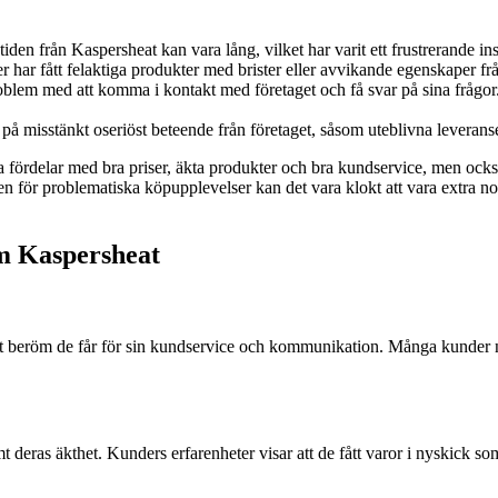
iden från Kaspersheat kan vara lång, vilket har varit ett frustrerande in
 har fått felaktiga produkter med brister eller avvikande egenskaper fr
blem med att komma i kontakt med företaget och få svar på sina frågor.
 misstänkt oseriöst beteende från företaget, såsom uteblivna leveranser 
a fördelar med bra priser, äkta produkter och bra kundservice, men ock
ken för problematiska köpupplevelser kan det vara klokt att vara extra
m Kaspersheat
t beröm de får för sin kundservice och kommunikation. Många kunder nä
t deras äkthet. Kunders erfarenheter visar att de fått varor i nyskick s