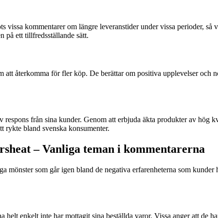
ts vissa kommentarer om längre leveranstider under vissa perioder, så
på ett tillfredsställande sätt.
nom att återkomma för fler köp. De berättar om positiva upplevelser och 
v respons från sina kunder. Genom att erbjuda äkta produkter av hög k
gott rykte bland svenska konsumenter.
ersheat – Vanliga teman i kommentarerna
liga mönster som går igen bland de negativa erfarenheterna som kunder 
lt enkelt inte har mottagit sina beställda varor. Vissa anger att de har 