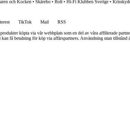
aren och Kocken
•
Skårebo
•
Bolt
•
Hi-Fi Klubben Sverige
•
Krisskyd
terest
TikTok
Mail
RSS
n produkter köpta via vår webbplats som en del av våra affilierade partne
an få betalning för köp via affärspartners. Användning utan tillstånd är 