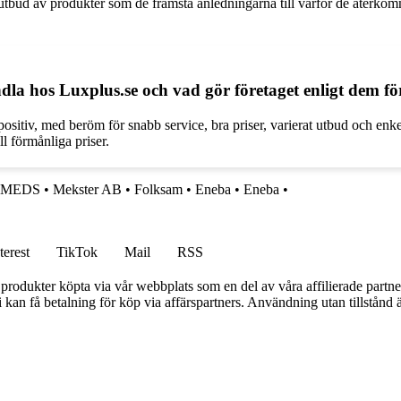
tt utbud av produkter som de främsta anledningarna till varför de återk
a hos Luxplus.se och vad gör företaget enligt dem för
itiv, med beröm för snabb service, bra priser, varierat utbud och enke
l förmånliga priser.
MEDS
•
Mekster AB
•
Folksam
•
Eneba
•
Eneba
•
terest
TikTok
Mail
RSS
n produkter köpta via vår webbplats som en del av våra affilierade partne
an få betalning för köp via affärspartners. Användning utan tillstånd är 