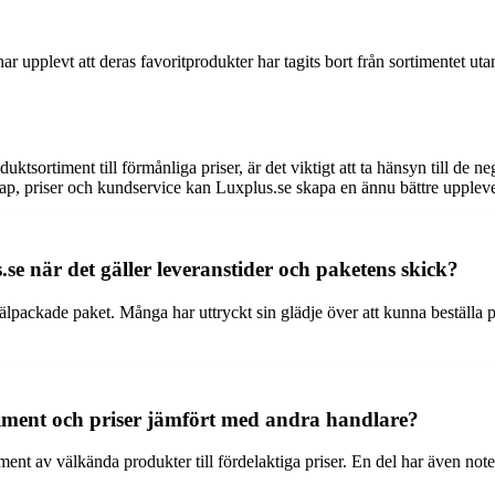
pplevt att deras favoritprodukter har tagits bort från sortimentet utan f
tsortiment till förmånliga priser, är det viktigt att ta hänsyn till de
p, priser och kundservice kan Luxplus.se skapa en ännu bättre upplevel
e när det gäller leveranstider och paketens skick?
lpackade paket. Många har uttryckt sin glädje över att kunna beställa 
timent och priser jämfört med andra handlare?
ent av välkända produkter till fördelaktiga priser. En del har även noter