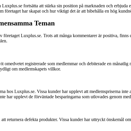
n Luxplus.se fortsätta att stärka sin position på marknaden och erbjuda 
öretaget har skapat och hur viktigt det är att bibehålla en hög kundnö
Gemensamma Teman
av företaget Luxplus.se. Trots att många kommentarer är positiva, finn
len.
vit omedvetet registrerade som medlemmar och debiterade en månatlig me
 tydligt om medlemskapets villkor.
os Luxplus.se. Vissa kunder har upplevt att medlemspriserna inte alltid
 inte har upplevt de förväntade besparingarna som utlovades genom me
tt returnera defekta produkter. Vissa kunder har uttryckt önskemål om 