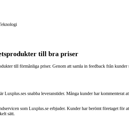
Teknologi
tsprodukter till bra priser
dukter till förmånliga priser. Genom att samla in feedback från kunder s
 Luxplus.ses snabba leveranstider. Många kunder har kommenterat att de f
ervicen som Luxplus.se erbjuder. Kunder har berömt företaget för att ha
lt sätt.