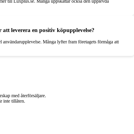
ommer till Luxplus.se. Många uppskattar också den upplevda
 att leverera en positiv köpupplevelse?
l användarupplevelse. Många lyfter fram företagets förmåga att
rskap med återförsäljare.
inte tillåten.