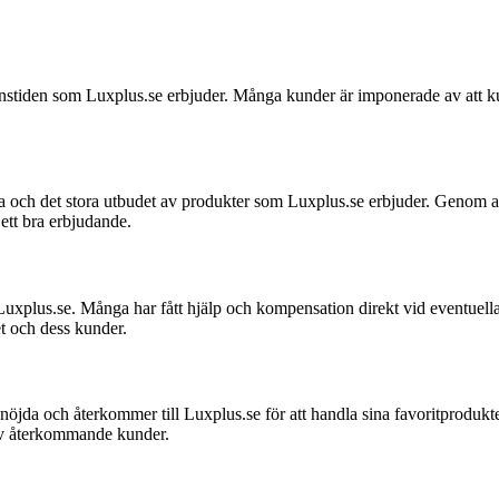
iden som Luxplus.se erbjuder. Många kunder är imponerade av att kunna
 och det stora utbudet av produkter som Luxplus.se erbjuder. Genom att 
ett bra erbjudande.
xplus.se. Många har fått hjälp och kompensation direkt vid eventuella 
et och dess kunder.
öjda och återkommer till Luxplus.se för att handla sina favoritprodukte
s av återkommande kunder.