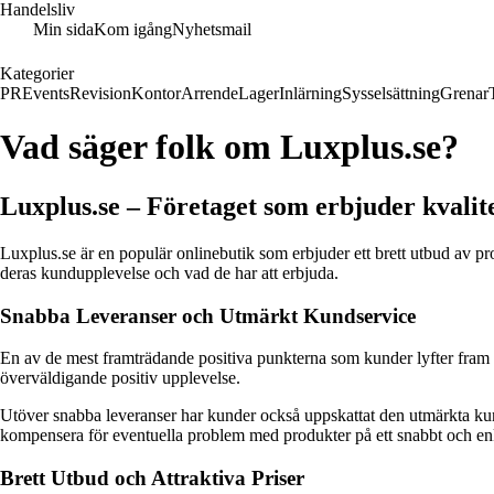
Handelsliv
Min sida
Kom igång
Nyhetsmail
Kategorier
PR
Events
Revision
Kontor
Arrende
Lager
Inlärning
Sysselsättning
Grenar
Vad säger folk om Luxplus.se?
Luxplus.se – Företaget som erbjuder kvalite
Luxplus.se är en populär onlinebutik som erbjuder ett brett utbud av pro
deras kundupplevelse och vad de har att erbjuda.
Snabba Leveranser och Utmärkt Kundservice
En av de mest framträdande positiva punkterna som kunder lyfter fram är
överväldigande positiv upplevelse.
Utöver snabba leveranser har kunder också uppskattat den utmärkta kunds
kompensera för eventuella problem med produkter på ett snabbt och enke
Brett Utbud och Attraktiva Priser