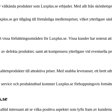
älkända produkter som Luxplus.se erbjuder. Med allt från skönhetsprodukt
us.se ger tillgång till förmånliga medlemspriser, vilket ytterligare sän
 vissa förbättringsområden för Luxplus.se. Vissa kunder har noterat at
 av defekta produkter, samt att kompensera ytterligare vid eventuella pr
alitetsprodukter till attraktiva priser. Med snabba leveranser, ett brett
service och produktutbud kommer Luxplus.se förhoppningsvis fortsätta at
.se
det alltid intressant att se vilka positiva aspekter som lyfts fram av ku