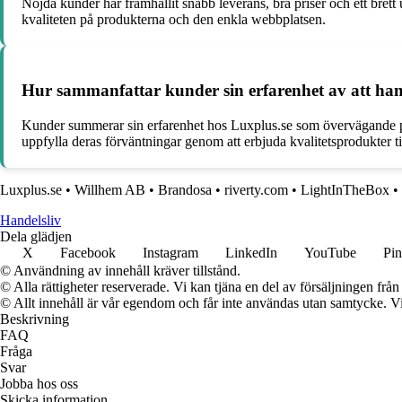
Nöjda kunder har framhållit snabb leverans, bra priser och ett bre
kvaliteten på produkterna och den enkla webbplatsen.
Hur sammanfattar kunder sin erfarenhet av att handl
Kunder summerar sin erfarenhet hos Luxplus.se som övervägande pos
uppfylla deras förväntningar genom att erbjuda kvalitetsprodukter til
Luxplus.se
•
Willhem AB
•
Brandosa
•
riverty.com
•
LightInTheBox
•
Handelsliv
Dela glädjen
X
Facebook
Instagram
LinkedIn
YouTube
Pin
© Användning av innehåll kräver tillstånd.
© Alla rättigheter reserverade. Vi kan tjäna en del av försäljningen frå
© Allt innehåll är vår egendom och får inte användas utan samtycke. Vi k
Beskrivning
FAQ
Fråga
Svar
Jobba hos oss
Skicka information