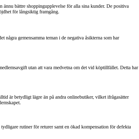
en ännu bättre shoppingupplevelse för alla sina kunder. De positiva
jdhet för långsiktig framgång.
s det några gemensamma teman i de negativa åsikterna som har
dlemsavgift utan att vara medvetna om det vid köptillfället. Detta har
 är betydligt lägre än på andra onlinebutiker, vilket ifrågasätter
dlemskapet.
tydligare rutiner för returer samt en ökad kompensation för defekta