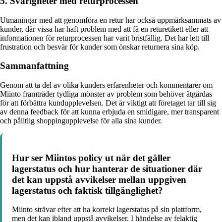
5. Svårigheter med returprocessen
Utmaningar med att genomföra en retur har också uppmärksammats av
kunder, där vissa har haft problem med att få en returetikett eller att
informationen för returprocessen har varit bristfällig. Det har lett till
frustration och besvär för kunder som önskar returnera sina köp.
Sammanfattning
Genom att ta del av olika kunders erfarenheter och kommentarer om
Miinto framträder tydliga mönster av problem som behöver åtgärdas
för att förbättra kundupplevelsen. Det är viktigt att företaget tar till sig
av denna feedback för att kunna erbjuda en smidigare, mer transparent
och pålitlig shoppingupplevelse för alla sina kunder.
Hur ser Miintos policy ut när det gäller
lagerstatus och hur hanterar de situationer där
det kan uppstå avvikelser mellan uppgiven
lagerstatus och faktisk tillgänglighet?
Miinto strävar efter att ha korrekt lagerstatus på sin plattform,
men det kan ibland uppstå avvikelser. I händelse av felaktig