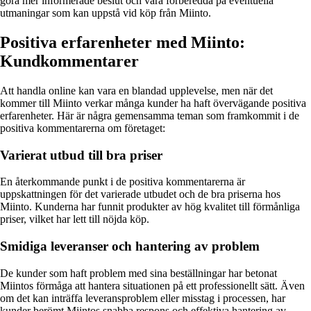
göra mer informerade beslut och vara förberedda på eventuella
utmaningar som kan uppstå vid köp från Miinto.
Positiva erfarenheter med Miinto:
Kundkommentarer
Att handla online kan vara en blandad upplevelse, men när det
kommer till Miinto verkar många kunder ha haft övervägande positiva
erfarenheter. Här är några gemensamma teman som framkommit i de
positiva kommentarerna om företaget:
Varierat utbud till bra priser
En återkommande punkt i de positiva kommentarerna är
uppskattningen för det varierade utbudet och de bra priserna hos
Miinto. Kunderna har funnit produkter av hög kvalitet till förmånliga
priser, vilket har lett till nöjda köp.
Smidiga leveranser och hantering av problem
De kunder som haft problem med sina beställningar har betonat
Miintos förmåga att hantera situationen på ett professionellt sätt. Även
om det kan inträffa leveransproblem eller misstag i processen, har
kunder berömt Miintos snabba respons och effektiva hantering av