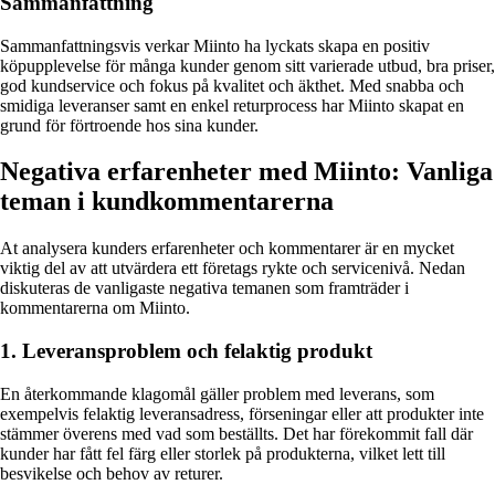
Sammanfattning
Sammanfattningsvis verkar Miinto ha lyckats skapa en positiv
köpupplevelse för många kunder genom sitt varierade utbud, bra priser,
god kundservice och fokus på kvalitet och äkthet. Med snabba och
smidiga leveranser samt en enkel returprocess har Miinto skapat en
grund för förtroende hos sina kunder.
Negativa erfarenheter med Miinto: Vanliga
teman i kundkommentarerna
At analysera kunders erfarenheter och kommentarer är en mycket
viktig del av att utvärdera ett företags rykte och servicenivå. Nedan
diskuteras de vanligaste negativa temanen som framträder i
kommentarerna om Miinto.
1. Leveransproblem och felaktig produkt
En återkommande klagomål gäller problem med leverans, som
exempelvis felaktig leveransadress, förseningar eller att produkter inte
stämmer överens med vad som beställts. Det har förekommit fall där
kunder har fått fel färg eller storlek på produkterna, vilket lett till
besvikelse och behov av returer.