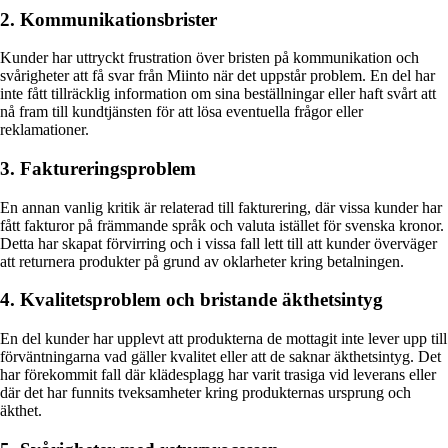
2. Kommunikationsbrister
Kunder har uttryckt frustration över bristen på kommunikation och
svårigheter att få svar från Miinto när det uppstår problem. En del har
inte fått tillräcklig information om sina beställningar eller haft svårt att
nå fram till kundtjänsten för att lösa eventuella frågor eller
reklamationer.
3. Faktureringsproblem
En annan vanlig kritik är relaterad till fakturering, där vissa kunder har
fått fakturor på främmande språk och valuta istället för svenska kronor.
Detta har skapat förvirring och i vissa fall lett till att kunder överväger
att returnera produkter på grund av oklarheter kring betalningen.
4. Kvalitetsproblem och bristande äkthetsintyg
En del kunder har upplevt att produkterna de mottagit inte lever upp till
förväntningarna vad gäller kvalitet eller att de saknar äkthetsintyg. Det
har förekommit fall där klädesplagg har varit trasiga vid leverans eller
där det har funnits tveksamheter kring produkternas ursprung och
äkthet.