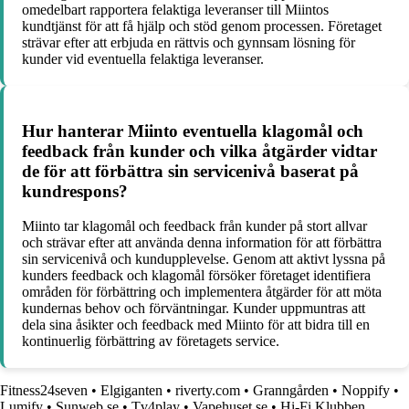
omedelbart rapportera felaktiga leveranser till Miintos
kundtjänst för att få hjälp och stöd genom processen. Företaget
strävar efter att erbjuda en rättvis och gynnsam lösning för
kunder vid eventuella felaktiga leveranser.
Hur hanterar Miinto eventuella klagomål och
feedback från kunder och vilka åtgärder vidtar
de för att förbättra sin servicenivå baserat på
kundrespons?
Miinto tar klagomål och feedback från kunder på stort allvar
och strävar efter att använda denna information för att förbättra
sin servicenivå och kundupplevelse. Genom att aktivt lyssna på
kunders feedback och klagomål försöker företaget identifiera
områden för förbättring och implementera åtgärder för att möta
kundernas behov och förväntningar. Kunder uppmuntras att
dela sina åsikter och feedback med Miinto för att bidra till en
kontinuerlig förbättring av företagets service.
Fitness24seven
•
Elgiganten
•
riverty.com
•
Granngården
•
Noppify
•
Lumify
•
Sunweb.se
•
Tv4play
•
Vapehuset.se
•
Hi-Fi Klubben