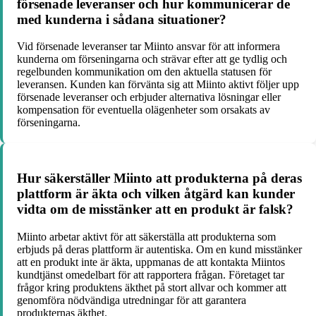
försenade leveranser och hur kommunicerar de
med kunderna i sådana situationer?
Vid försenade leveranser tar Miinto ansvar för att informera
kunderna om förseningarna och strävar efter att ge tydlig och
regelbunden kommunikation om den aktuella statusen för
leveransen. Kunden kan förvänta sig att Miinto aktivt följer upp
försenade leveranser och erbjuder alternativa lösningar eller
kompensation för eventuella olägenheter som orsakats av
förseningarna.
Hur säkerställer Miinto att produkterna på deras
plattform är äkta och vilken åtgärd kan kunder
vidta om de misstänker att en produkt är falsk?
Miinto arbetar aktivt för att säkerställa att produkterna som
erbjuds på deras plattform är autentiska. Om en kund misstänker
att en produkt inte är äkta, uppmanas de att kontakta Miintos
kundtjänst omedelbart för att rapportera frågan. Företaget tar
frågor kring produktens äkthet på stort allvar och kommer att
genomföra nödvändiga utredningar för att garantera
produkternas äkthet.