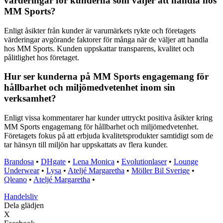
värderingar för kunderna som väljer att handla hos
MM Sports?
Enligt åsikter från kunder är varumärkets rykte och företagets
värderingar avgörande faktorer för många när de väljer att handla
hos MM Sports. Kunden uppskattar transparens, kvalitet och
pålitlighet hos företaget.
Hur ser kunderna på MM Sports engagemang för
hållbarhet och miljömedvetenhet inom sin
verksamhet?
Enligt vissa kommentarer har kunder uttryckt positiva åsikter kring
MM Sports engagemang för hållbarhet och miljömedvetenhet.
Företagets fokus på att erbjuda kvalitetsprodukter samtidigt som de
tar hänsyn till miljön har uppskattats av flera kunder.
Brandosa
•
DHgate
•
Lena Monica
•
Evolutionlaser
•
Lounge
Underwear
•
Lysa
•
Ateljé Margaretha
•
Möller Bil Sverige
•
Qleano
•
Ateljé Margaretha
•
Handelsliv
Dela glädjen
X