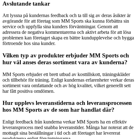
Avslutande tankar
Att lyssna på kundernas feedback och ta till sig av deras åsikter är
avgörande för att företag som MM Sports ska kunna förbättra sin
service och uppfylla sina kunders förväntningar. Genom att
adressera de negativa kommentarerna och aktivt arbeta för att lösa
problemen kan företaget skapa en bättre kundupplevelse och bygga
förtroende hos sina kunder.
Vilken typ av produkter erbjuder MM Sports och
hur väl anses deras sortiment vara av kunderna?
MM Sports erbjuder ett brett utbud av kosttillskott, träningskläder
och tillbehör för träning. Enligt kundernas erfarenheter verkar deras
sortiment vara omfattande och av hög kvalitet, vilket generellt sett
har fått positiva omdömen.
Hur upplevs leveranstiderna och leveransprocessen
hos MM Sports av de som har handlat där?
Enligt feedback från kunderna verkar MM Sports ha en effektiv
leveransprocess med snabba leveranstider. Många har noterat att de
mottagit sina beställningar i tid och att företaget har levererat
produkterna enligt förväntningarna.