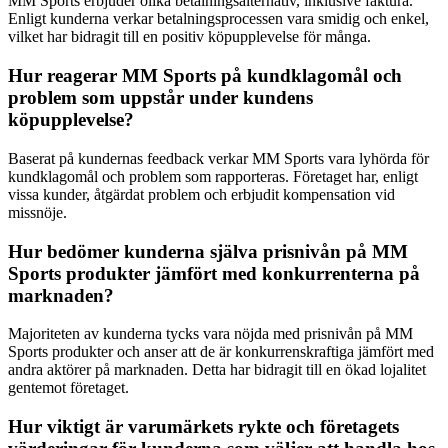
MM Sports erbjuder olika betalningsalternativ, inklusive faktura.
Enligt kunderna verkar betalningsprocessen vara smidig och enkel,
vilket har bidragit till en positiv köpupplevelse för många.
Hur reagerar MM Sports på kundklagomål och
problem som uppstår under kundens
köpupplevelse?
Baserat på kundernas feedback verkar MM Sports vara lyhörda för
kundklagomål och problem som rapporteras. Företaget har, enligt
vissa kunder, åtgärdat problem och erbjudit kompensation vid
missnöje.
Hur bedömer kunderna själva prisnivån på MM
Sports produkter jämfört med konkurrenterna på
marknaden?
Majoriteten av kunderna tycks vara nöjda med prisnivån på MM
Sports produkter och anser att de är konkurrenskraftiga jämfört med
andra aktörer på marknaden. Detta har bidragit till en ökad lojalitet
gentemot företaget.
Hur viktigt är varumärkets rykte och företagets