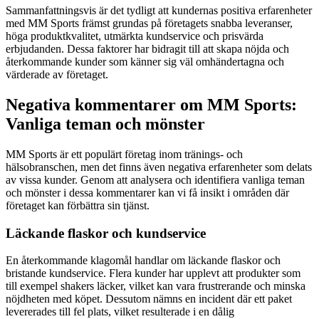
Sammanfattningsvis är det tydligt att kundernas positiva erfarenheter
med MM Sports främst grundas på företagets snabba leveranser,
höga produktkvalitet, utmärkta kundservice och prisvärda
erbjudanden. Dessa faktorer har bidragit till att skapa nöjda och
återkommande kunder som känner sig väl omhändertagna och
värderade av företaget.
Negativa kommentarer om MM Sports:
Vanliga teman och mönster
MM Sports är ett populärt företag inom tränings- och
hälsobranschen, men det finns även negativa erfarenheter som delats
av vissa kunder. Genom att analysera och identifiera vanliga teman
och mönster i dessa kommentarer kan vi få insikt i områden där
företaget kan förbättra sin tjänst.
Läckande flaskor och kundservice
En återkommande klagomål handlar om läckande flaskor och
bristande kundservice. Flera kunder har upplevt att produkter som
till exempel shakers läcker, vilket kan vara frustrerande och minska
nöjdheten med köpet. Dessutom nämns en incident där ett paket
levererades till fel plats, vilket resulterade i en dålig