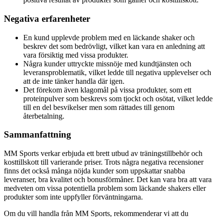
Negativa erfarenheter
En kund upplevde problem med en läckande shaker och
beskrev det som bedrövligt, vilket kan vara en anledning att
vara försiktig med vissa produkter.
Några kunder uttryckte missnöje med kundtjänsten och
leveransproblematik, vilket ledde till negativa upplevelser och
att de inte tänker handla där igen.
Det förekom även klagomål på vissa produkter, som ett
proteinpulver som beskrevs som tjockt och osötat, vilket ledde
till en del besvikelser men som rättades till genom
återbetalning.
Sammanfattning
MM Sports verkar erbjuda ett brett utbud av träningstillbehör och
kosttillskott till varierande priser. Trots några negativa recensioner
finns det också många nöjda kunder som uppskattar snabba
leveranser, bra kvalitet och bonusförmåner. Det kan vara bra att vara
medveten om vissa potentiella problem som läckande shakers eller
produkter som inte uppfyller förväntningarna.
Om du vill handla från MM Sports, rekommenderar vi att du