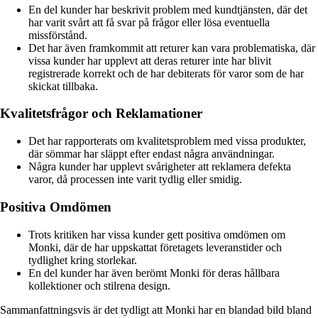
En del kunder har beskrivit problem med kundtjänsten, där det
har varit svårt att få svar på frågor eller lösa eventuella
missförstånd.
Det har även framkommit att returer kan vara problematiska, där
vissa kunder har upplevt att deras returer inte har blivit
registrerade korrekt och de har debiterats för varor som de har
skickat tillbaka.
Kvalitetsfrågor och Reklamationer
Det har rapporterats om kvalitetsproblem med vissa produkter,
där sömmar har släppt efter endast några användningar.
Några kunder har upplevt svårigheter att reklamera defekta
varor, då processen inte varit tydlig eller smidig.
Positiva Omdömen
Trots kritiken har vissa kunder gett positiva omdömen om
Monki, där de har uppskattat företagets leveranstider och
tydlighet kring storlekar.
En del kunder har även berömt Monki för deras hållbara
kollektioner och stilrena design.
Sammanfattningsvis är det tydligt att Monki har en blandad bild bland