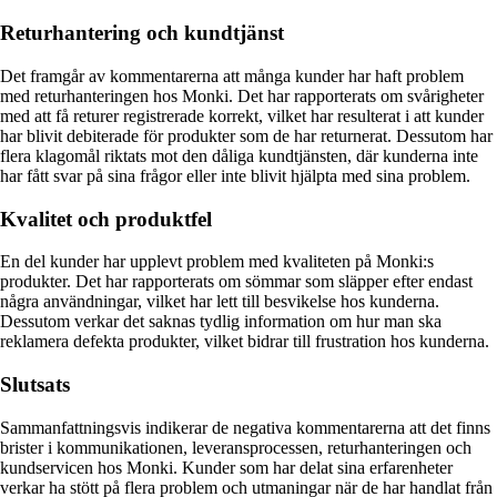
Returhantering och kundtjänst
Det framgår av kommentarerna att många kunder har haft problem
med returhanteringen hos Monki. Det har rapporterats om svårigheter
med att få returer registrerade korrekt, vilket har resulterat i att kunder
har blivit debiterade för produkter som de har returnerat. Dessutom har
flera klagomål riktats mot den dåliga kundtjänsten, där kunderna inte
har fått svar på sina frågor eller inte blivit hjälpta med sina problem.
Kvalitet och produktfel
En del kunder har upplevt problem med kvaliteten på Monki:s
produkter. Det har rapporterats om sömmar som släpper efter endast
några användningar, vilket har lett till besvikelse hos kunderna.
Dessutom verkar det saknas tydlig information om hur man ska
reklamera defekta produkter, vilket bidrar till frustration hos kunderna.
Slutsats
Sammanfattningsvis indikerar de negativa kommentarerna att det finns
brister i kommunikationen, leveransprocessen, returhanteringen och
kundservicen hos Monki. Kunder som har delat sina erfarenheter
verkar ha stött på flera problem och utmaningar när de har handlat från