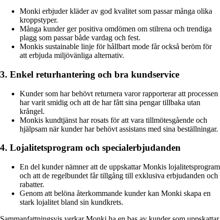
Monki erbjuder kläder av god kvalitet som passar många olika
kroppstyper.
Många kunder ger positiva omdömen om stilrena och trendiga
plagg som passar både vardag och fest.
Monkis sustainable linje för hållbart mode får också beröm för
att erbjuda miljövänliga alternativ.
3. Enkel returhantering och bra kundservice
Kunder som har behövt returnera varor rapporterar att processen
har varit smidig och att de har fått sina pengar tillbaka utan
krångel.
Monkis kundtjänst har rosats för att vara tillmötesgående och
hjälpsam när kunder har behövt assistans med sina beställningar.
4. Lojalitetsprogram och specialerbjudanden
En del kunder nämner att de uppskattar Monkis lojalitetsprogram
och att de regelbundet får tillgång till exklusiva erbjudanden och
rabatter.
Genom att belöna återkommande kunder kan Monki skapa en
stark lojalitet bland sin kundkrets.
Sammanfattningsvis verkar Monki ha en bas av kunder som uppskattar