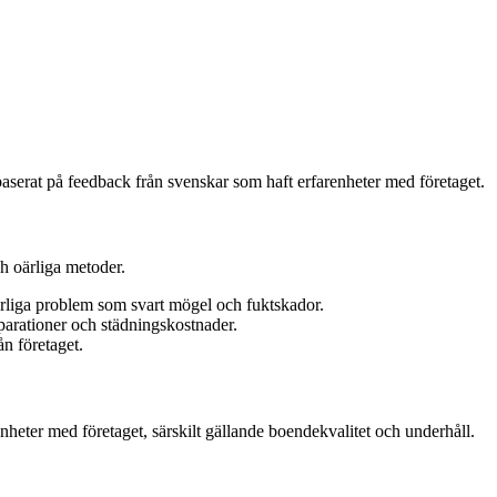
baserat på feedback från svenskar som haft erfarenheter med företaget.
h oärliga metoder.
lvarliga problem som svart mögel och fuktskador.
eparationer och städningskostnader.
ån företaget.
heter med företaget, särskilt gällande boendekvalitet och underhåll.