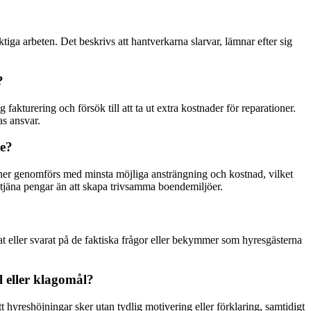
a arbeten. Det beskrivs att hantverkarna slarvar, lämnar efter sig
?
fakturering och försök till att ta ut extra kostnader för reparationer.
as ansvar.
ge?
ioner genomförs med minsta möjliga ansträngning och kostnad, vilket
t tjäna pengar än att skapa trivsamma boendemiljöer.
at eller svarat på de faktiska frågor eller bekymmer som hyresgästerna
l eller klagomål?
hyreshöjningar sker utan tydlig motivering eller förklaring, samtidigt