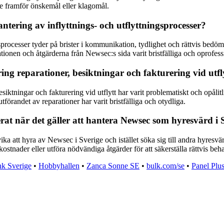
de framför önskemål eller klagomål.
tering av inflyttnings- och utflyttningsprocesser?
processer tyder på brister i kommunikation, tydlighet och rättvis bedömn
ationen och åtgärderna från Newsec:s sida varit bristfälliga och oprofess
g reparationer, besiktningar och fakturering vid utfl
tningar och fakturering vid utflytt har varit problematiskt och opålitlig
förandet av reparationer har varit bristfälliga och otydliga.
at när det gäller att hantera Newsec som hyresvärd i 
 att hyra av Newsec i Sverige och istället söka sig till andra hyresvär
 kostnader eller utföra nödvändiga åtgärder för att säkerställa rättvis be
k Sverige
•
Hobbyhallen
•
Zanca Sonne SE
•
bulk.com/se
•
Panel Plu