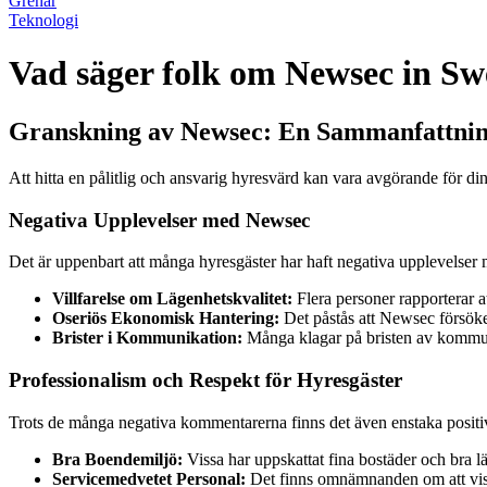
Grenar
Teknologi
Vad säger folk om Newsec in S
Granskning av Newsec: En Sammanfattning
Att hitta en pålitlig och ansvarig hyresvärd kan vara avgörande för di
Negativa Upplevelser med Newsec
Det är uppenbart att många hyresgäster har haft negativa upplevelser
Villfarelse om Lägenhetskvalitet:
Flera personer rapporterar at
Oseriös Ekonomisk Hantering:
Det påstås att Newsec försöker
Brister i Kommunikation:
Många klagar på bristen av kommunika
Professionalism och Respekt för Hyresgäster
Trots de många negativa kommentarerna finns det även enstaka positiva
Bra Boendemiljö:
Vissa har uppskattat fina bostäder och bra 
Servicemedvetet Personal:
Det finns omnämnanden om att vissa