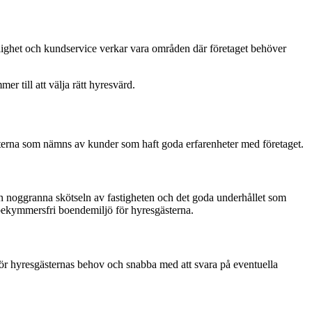
rlighet och kundservice verkar vara områden där företaget behöver
er till att välja rätt hyresvärd.
kterna som nämns av kunder som haft goda erfarenheter med företaget.
n noggranna skötseln av fastigheten och det goda underhållet som
h bekymmersfri boendemiljö för hyresgästerna.
ör hyresgästernas behov och snabba med att svara på eventuella