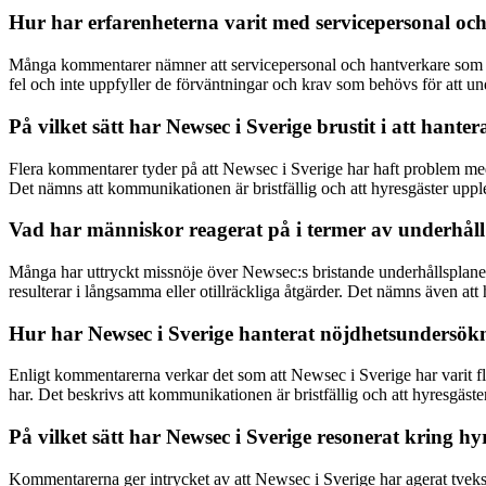
Hur har erfarenheterna varit med servicepersonal oc
Många kommentarer nämner att servicepersonal och hantverkare som arb
fel och inte uppfyller de förväntningar och krav som behövs för att under
På vilket sätt har Newsec i Sverige brustit i att hante
Flera kommentarer tyder på att Newsec i Sverige har haft problem med att
Det nämns att kommunikationen är bristfällig och att hyresgäster upplev
Vad har människor reagerat på i termer av underhåll
Många har uttryckt missnöje över Newsec:s bristande underhållsplaner
resulterar i långsamma eller otillräckliga åtgärder. Det nämns även at
Hur har Newsec i Sverige hanterat nöjdhetsundersökn
Enligt kommentarerna verkar det som att Newsec i Sverige har varit fl
har. Det beskrivs att kommunikationen är bristfällig och att hyresgäste
På vilket sätt har Newsec i Sverige resonerat kring 
Kommentarerna ger intrycket av att Newsec i Sverige har agerat tveksa