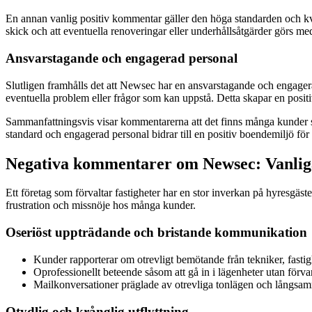
En annan vanlig positiv kommentar gäller den höga standarden och kv
skick och att eventuella renoveringar eller underhållsåtgärder görs 
Ansvarstagande och engagerad personal
Slutligen framhålls det att Newsec har en ansvarstagande och engagerad
eventuella problem eller frågor som kan uppstå. Detta skapar en positiv
Sammanfattningsvis visar kommentarerna att det finns många kunder 
standard och engagerad personal bidrar till en positiv boendemiljö för
Negativa kommentarer om Newsec: Vanlig
Ett företag som förvaltar fastigheter har en stor inverkan på hyresg
frustration och missnöje hos många kunder.
Oseriöst uppträdande och bristande kommunikation
Kunder rapporterar om otrevligt bemötande från tekniker, fasti
Oprofessionellt beteende såsom att gå in i lägenheter utan förvarn
Mailkonversationer präglade av otrevliga tonlägen och långsam
Otydlig och krånglig utflyttning