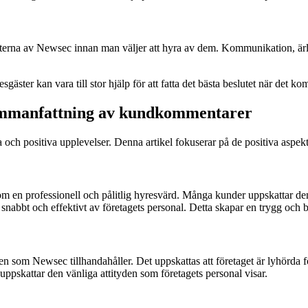
enheterna av Newsec innan man väljer att hyra av dem. Kommunikation, ä
ter kan vara till stor hjälp för att fatta det bästa beslutet när det komm
sammanfattning av kundkommentarer
och positiva upplevelser. Denna artikel fokuserar på de positiva aspe
m en professionell och pålitlig hyresvärd. Många kunder uppskattar de
s snabbt och effektivt av företagets personal. Detta skapar en trygg oc
som Newsec tillhandahåller. Det uppskattas att företaget är lyhörda f
ppskattar den vänliga attityden som företagets personal visar.