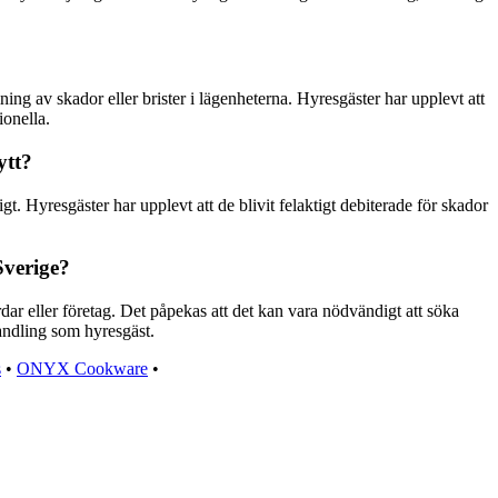
ing av skador eller brister i lägenheterna. Hyresgäster har upplevt att
ionella.
ytt?
t. Hyresgäster har upplevt att de blivit felaktigt debiterade för skador
Sverige?
dar eller företag. Det påpekas att det kan vara nödvändigt att söka
handling som hyresgäst.
s
•
ONYX Cookware
•