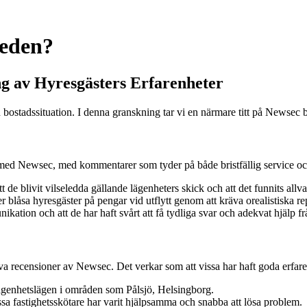
weden?
 av Hyresgästers Erfarenheter
n bostadssituation. I denna granskning tar vi en närmare titt på Newsec 
 med Newsec, med kommentarer som tyder på både bristfällig service oc
t de blivit vilseledda gällande lägenheters skick och att det funnits al
 blåsa hyresgäster på pengar vid utflytt genom att kräva orealistiska r
tion och att de har haft svårt att få tydliga svar och adekvat hjälp fr
 recensioner av Newsec. Det verkar som att vissa har haft goda erfaren
lägenhetslägen i områden som Pålsjö, Helsingborg.
 fastighetsskötare har varit hjälpsamma och snabba att lösa problem.