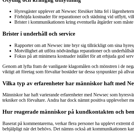
Hyresgäster upplever att Newsec försöker hitta fel i lägenheterna
Förhöjda kostnader för reparationer och städning vid utflytt, vil
Brister i kommunikationen kring eventuella åtgärder som måste vid
Brister i underhåll och service
Rapporter om att Newsec inte bryr sig tillräckligt om sina hyresgä
Motvillighet att utföra nödvändiga reparationer och underhållså
Fokus på att minimera kostnader istället för att erbjuda god serv
Genom att lyfta fram de vanligaste klagomålen och mönstren i de negat
viktigt att företag som förvaltar bostäder tar dessa synpunkter på allvar
Vilka typ av erfarenheter har människor haft med Ne
Människor har haft varierande erfarenheter med Newsec som hyresvärd
tekniker och förvaltare. Andra har dock nämnt positiva upplevelser me
Hur reagerade människor på kundkontakten och bemö
Baserat på kommentarerna, verkar flera personer ha upplevt extremt då
behjälpligt när det behövs. Det nämns också att kommunikationen kan v