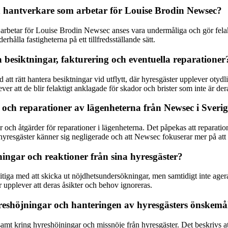
h hantverkare som arbetar för Louise Brodin Newsec?
etar för Louise Brodin Newsec anses vara undermåliga och gör felaktig
hålla fastigheterna på ett tillfredsställande sätt.
ra besiktningar, fakturering och eventuella reparationer
 rätt hantera besiktningar vid utflytt, där hyresgäster upplever otydlig 
er att de blir felaktigt anklagade för skador och brister som inte är der
 och reparationer av lägenheterna från Newsec i Sveri
 och åtgärder för reparationer i lägenheterna. Det påpekas att reparat
t hyresgäster känner sig negligerade och att Newsec fokuserar mer på at
ingar och reaktioner från sina hyresgäster?
itiga med att skicka ut nöjdhetsundersökningar, men samtidigt inte ager
r upplever att deras åsikter och behov ignoreras.
hyreshöjningar och hanteringen av hyresgästers önskemå
mt kring hyreshöjningar och missnöje från hyresgäster. Det beskrivs att 