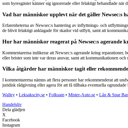
som hyresgäster känner sig ignorerade eller felaktigt behandlade när 
Vad har människor upplevt när det gäller Newsec:s han
Erfarenheterna av Newsec:s hantering av inflyttnings- och utflyttnings
de blivit felaktigt anklagade för skador vid utflytt, samt att kommunik
Hur har människor reagerat på Newsec:s agerande krin
Kommentarerna indikerar att Newsec:s agerande kring reparationer, besik
eller brister som inte var deras ansvar, samt att kommunikationen och ut
Vilka åtgärder har människor tagit eller rekommender
I kommentarerna nämns att flera personer har rekommenderat att undvika
juridisk rådgivning eller agera för att få tillbaka eventuella ogrundade
Walley
•
Leksakscity.se
•
Folksam
•
Mister-Auto.se
•
Lån & Spar Ban
Handelsliv
Dela glädjen
X
Facebook
Instagram