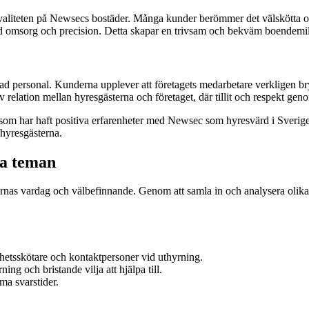
aliteten på Newsecs bostäder. Många kunder berömmer det välskötta och
med omsorg och precision. Detta skapar en trivsam och bekväm boendemil
 personal. Kunderna upplever att företagets medarbetare verkligen bryr 
 relation mellan hyresgästerna och företaget, där tillit och respekt gen
som har haft positiva erfarenheter med Newsec som hyresvärd i Sverig
 hyresgästerna.
a teman
ästernas vardag och välbefinnande. Genom att samla in och analysera ol
ghetsskötare och kontaktpersoner vid uthyrning.
ing och bristande vilja att hjälpa till.
ma svarstider.