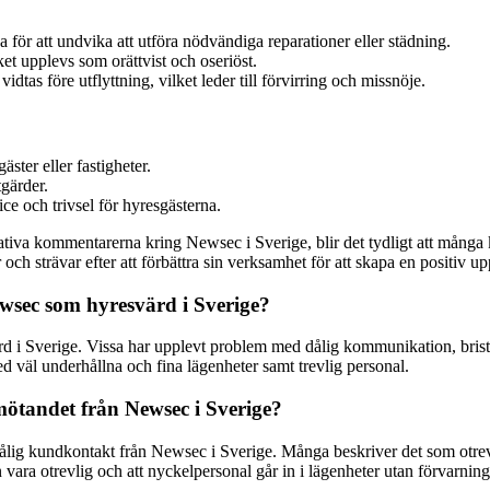
 för att undvika att utföra nödvändiga reparationer eller städning.
ket upplevs som orättvist och oseriöst.
tas före utflyttning, vilket leder till förvirring och missnöje.
ster eller fastigheter.
tgärder.
ice och trivsel för hyresgästerna.
iva kommentarerna kring Newsec i Sverige, blir det tydligt att många k
 och strävar efter att förbättra sin verksamhet för att skapa en positiv up
wsec som hyresvärd i Sverige?
 i Sverige. Vissa har upplevt problem med dålig kommunikation, brista
d väl underhållna och fina lägenheter samt trevlig personal.
tandet från Newsec i Sverige?
lig kundkontakt från Newsec i Sverige. Många beskriver det som otrevlig
ara otrevlig och att nyckelpersonal går in i lägenheter utan förvarning