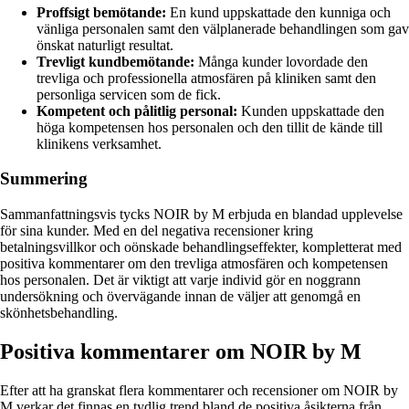
Proffsigt bemötande:
En kund uppskattade den kunniga och
vänliga personalen samt den välplanerade behandlingen som gav
önskat naturligt resultat.
Trevligt kundbemötande:
Många kunder lovordade den
trevliga och professionella atmosfären på kliniken samt den
personliga servicen som de fick.
Kompetent och pålitlig personal:
Kunden uppskattade den
höga kompetensen hos personalen och den tillit de kände till
klinikens verksamhet.
Summering
Sammanfattningsvis tycks NOIR by M erbjuda en blandad upplevelse
för sina kunder. Med en del negativa recensioner kring
betalningsvillkor och oönskade behandlingseffekter, kompletterat med
positiva kommentarer om den trevliga atmosfären och kompetensen
hos personalen. Det är viktigt att varje individ gör en noggrann
undersökning och övervägande innan de väljer att genomgå en
skönhetsbehandling.
Positiva kommentarer om NOIR by M
Efter att ha granskat flera kommentarer och recensioner om NOIR by
M verkar det finnas en tydlig trend bland de positiva åsikterna från