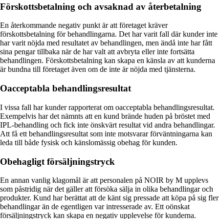
Förskottsbetalning och avsaknad av återbetalning
En återkommande negativ punkt är att företaget kräver
förskottsbetalning för behandlingarna. Det har varit fall där kunder inte
har varit nöjda med resultatet av behandlingen, men ändå inte har fått
sina pengar tillbaka när de har valt att avbryta eller inte fortsätta
behandlingen. Förskottsbetalning kan skapa en känsla av att kunderna
är bundna till företaget även om de inte är nöjda med tjänsterna.
Oacceptabla behandlingsresultat
I vissa fall har kunder rapporterat om oacceptabla behandlingsresultat.
Exempelvis har det nämnts att en kund brände huden på bröstet med
IPL-behandling och fick inte önskvärt resultat vid andra behandlingar.
Att få ett behandlingsresultat som inte motsvarar förväntningarna kan
leda till både fysisk och känslomässig obehag för kunden.
Obehagligt försäljningstryck
En annan vanlig klagomål är att personalen på NOIR by M upplevs
som påstridig när det gäller att försöka sälja in olika behandlingar och
produkter. Kund har berättat att de känt sig pressade att köpa på sig fler
behandlingar än de egentligen var intresserade av. Ett oönskat
försäljningstryck kan skapa en negativ upplevelse för kunderna.