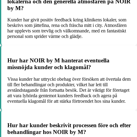
lokalerna och den generella atmosfären på NOIR
by M?
Kunder har givit positiv feedback kring klinikens lokaler, som
beskrivs som jättefina, rena och fräscha mitt i city. Atmosfären
har upplevts som trevlig och välkomnande, med en fantastiskt
personal som sprider värme och glädje.
Hur har NOIR by M hanterat eventuella
missnöjda kunder och klagomål?
Vissa kunder har uttryckt obehag över försöken att övertala dem
till fler behandlingar och produkter, vilket har lett till
avståndstagande från fortsatta besök. Det är viktigt för företaget
att vara lyhörda gentemot kunders feedback och agera på
eventuella klagomål för att stärka förtroendet hos sina kunder.
Hur har kunder beskrivit processen före och efter
behandlingar hos NOIR by M?