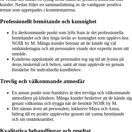
kunder. Nedan följer en sammanfattning av de vanligaste positiva
teman som upprepades i kommentarerna.
Professionellt bemötande och kunnighet
En återkommande punkt som lyfts fram är det professionella
bemötandet och den höga nivån av kunnighet som upplevs hos
NOIR by M. Många kunder betonar att de kände sig väl
omhändertagna och att personalen visade stor expertis inom sitt
område.
Kunderna uppskattade att personalen tog sig tid att lyssna på
deras önskemål och behov, samt att man upplevde en genuin
förståelse för individuella kundbehov.
Trevlig och välkomnande atmosfär
En annan punkt som framhävs är den trevliga och välkomnande
atmosfären på kliniken. Många kunder beskriver att de kände sig
genast välkomna och trygga när de besökte NOIR by M.
Det nämns även att personalen, inklusive Maya och Anna,
bidrog till en positiv upplevelse genom sitt varma bemötande
och sin omtänksamhet.
Kvalitativa behandlingar och resultat