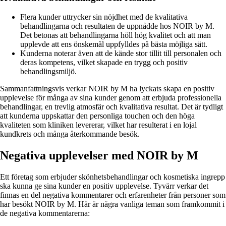
Flera kunder uttrycker sin nöjdhet med de kvalitativa
behandlingarna och resultaten de uppnådde hos NOIR by M.
Det betonas att behandlingarna höll hög kvalitet och att man
upplevde att ens önskemål uppfylldes på bästa möjliga sätt.
Kunderna noterar även att de kände stor tillit till personalen och
deras kompetens, vilket skapade en trygg och positiv
behandlingsmiljö.
Sammanfattningsvis verkar NOIR by M ha lyckats skapa en positiv
upplevelse för många av sina kunder genom att erbjuda professionella
behandlingar, en trevlig atmosfär och kvalitativa resultat. Det är tydligt
att kunderna uppskattar den personliga touchen och den höga
kvaliteten som kliniken levererar, vilket har resulterat i en lojal
kundkrets och många återkommande besök.
Negativa upplevelser med NOIR by M
Ett företag som erbjuder skönhetsbehandlingar och kosmetiska ingrepp
ska kunna ge sina kunder en positiv upplevelse. Tyvärr verkar det
finnas en del negativa kommentarer och erfarenheter från personer som
har besökt NOIR by M. Här är några vanliga teman som framkommit i
de negativa kommentarerna: