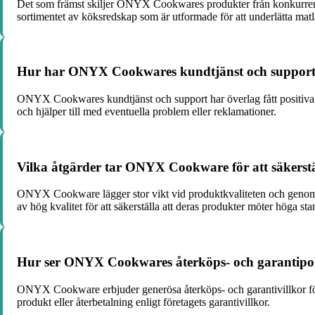
Det som främst skiljer ONYX Cookwares produkter från konkurrenter
sortimentet av köksredskap som är utformade för att underlätta matl
Hur har ONYX Cookwares kundtjänst och support
ONYX Cookwares kundtjänst och support har överlag fått positiva re
och hjälper till med eventuella problem eller reklamationer.
Vilka åtgärder tar ONYX Cookware för att säkerställ
ONYX Cookware lägger stor vikt vid produktkvaliteten och genomför
av hög kvalitet för att säkerställa att deras produkter möter höga st
Hur ser ONYX Cookwares återköps- och garantipoli
ONYX Cookware erbjuder generösa återköps- och garantivillkor för 
produkt eller återbetalning enligt företagets garantivillkor.