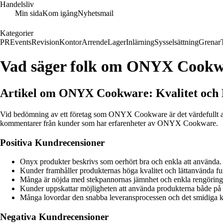
Handelsliv
Min sida
Kom igång
Nyhetsmail
Kategorier
PR
Events
Revision
Kontor
Arrende
Lager
Inlärning
Sysselsättning
Grenar
Vad säger folk om ONYX Cookw
Artikel om ONYX Cookware: Kvalitet och
Vid bedömning av ett företag som ONYX Cookware är det värdefullt att ta
kommentarer från kunder som har erfarenheter av ONYX Cookware.
Positiva Kundrecensioner
Onyx produkter beskrivs som oerhört bra och enkla att använda.
Kunder framhåller produkternas höga kvalitet och lättanvända fu
Många är nöjda med stekpannornas jämnhet och enkla rengöring
Kunder uppskattar möjligheten att använda produkterna både på 
Många lovordar den snabba leveransprocessen och det smidiga 
Negativa Kundrecensioner