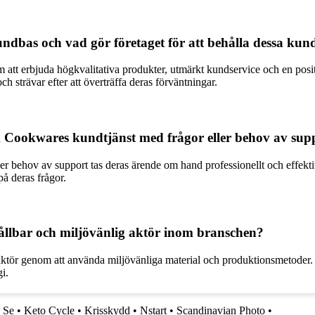
dbas och vad gör företaget för att behålla dessa kun
 erbjuda högkvalitativa produkter, utmärkt kundservice och en positiv
 strävar efter att överträffa deras förväntningar.
 Cookwares kundtjänst med frågor eller behov av sup
ehov av support tas deras ärende om hand professionellt och effektiv
å deras frågor.
llbar och miljövänlig aktör inom branschen?
tör genom att använda miljövänliga material och produktionsmetoder. F
i.
 Se
•
Keto Cycle
•
Krisskydd
•
Nstart
•
Scandinavian Photo
•