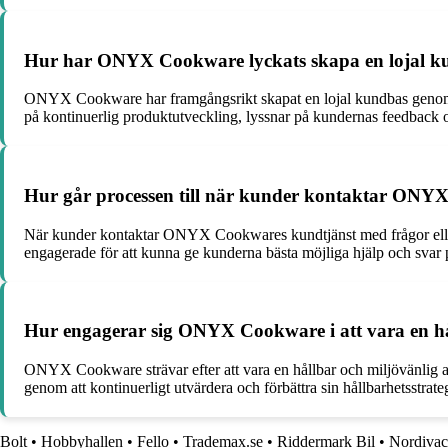
Hur har ONYX Cookware lyckats skapa en lojal kun
ONYX Cookware har framgångsrikt skapat en lojal kundbas genom att
på kontinuerlig produktutveckling, lyssnar på kundernas feedback och
Hur går processen till när kunder kontaktar ONYX
När kunder kontaktar ONYX Cookwares kundtjänst med frågor eller b
engagerade för att kunna ge kunderna bästa möjliga hjälp och svar p
Hur engagerar sig ONYX Cookware i att vara en hå
ONYX Cookware strävar efter att vara en hållbar och miljövänlig ak
genom att kontinuerligt utvärdera och förbättra sin hållbarhetsstrateg
Bolt
•
Hobbyhallen
•
Fello
•
Trademax.se
•
Riddermark Bil
•
Nordivac