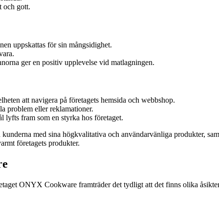
t och gott.
nen uppskattas för sin mångsidighet.
vara.
norna ger en positiv upplevelse vid matlagningen.
elheten att navigera på företagets hemsida och webbshop.
la problem eller reklamationer.
 lyfts fram som en styrka hos företaget.
derna med sina högkvalitativa och användarvänliga produkter, samt 
armt företagets produkter.
re
etaget ONYX Cookware framträder det tydligt att det finns olika åsikt