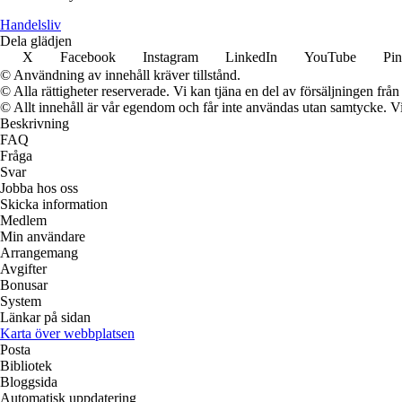
Handelsliv
Dela glädjen
X
Facebook
Instagram
LinkedIn
YouTube
Pin
© Användning av innehåll kräver tillstånd.
© Alla rättigheter reserverade. Vi kan tjäna en del av försäljningen frå
© Allt innehåll är vår egendom och får inte användas utan samtycke. Vi k
Beskrivning
FAQ
Fråga
Svar
Jobba hos oss
Skicka information
Medlem
Min användare
Arrangemang
Avgifter
Bonusar
System
Länkar på sidan
Karta över webbplatsen
Posta
Bibliotek
Bloggsida
Automatisk uppdatering