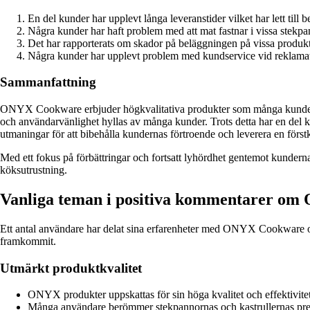
En del kunder har upplevt långa leveranstider vilket har lett till b
Några kunder har haft problem med att mat fastnar i vissa stekpan
Det har rapporterats om skador på beläggningen på vissa produkt
Några kunder har upplevt problem med kundservice vid reklamat
Sammanfattning
ONYX Cookware erbjuder högkvalitativa produkter som många kunder är 
och användarvänlighet hyllas av många kunder. Trots detta har en del 
utmaningar för att bibehålla kundernas förtroende och leverera en förstk
Med ett fokus på förbättringar och fortsatt lyhördhet gentemot kundern
köksutrustning.
Vanliga teman i positiva kommentarer o
Ett antal användare har delat sina erfarenheter med ONYX Cookware o
framkommit.
Utmärkt produktkvalitet
ONYX produkter uppskattas för sin höga kvalitet och effektivitet
Många användare berömmer stekpannornas och kastrullernas pre