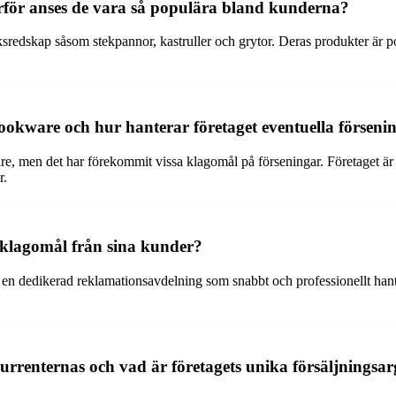
ör anses de vara så populära bland kunderna?
redskap såsom stekpannor, kastruller och grytor. Deras produkter är p
kware och hur hanterar företaget eventuella förseni
men det har förekommit vissa klagomål på förseningar. Företaget är med
r.
lagomål från sina kunder?
 dedikerad reklamationsavdelning som snabbt och professionellt hantera
renternas och vad är företagets unika försäljningsa