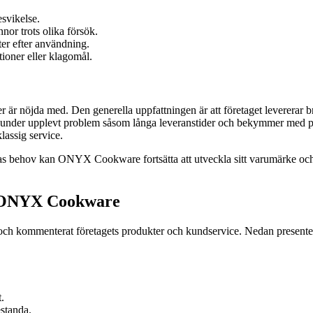
esvikelse.
nor trots olika försök.
er efter användning.
ioner eller klagomål.
nöjda med. Den generella uppfattningen är att företaget levererar bra
kunder upplevt problem såsom långa leveranstider och bekymmer med prod
lassig service.
as behov kan ONYX Cookware fortsätta att utveckla sitt varumärke och f
m ONYX Cookware
ch kommenterat företagets produkter och kundservice. Nedan presenter
.
standa.