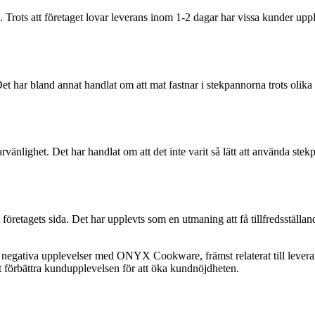
 Trots att företaget lovar leverans inom 1-2 dagar har vissa kunder upple
har bland annat handlat om att mat fastnar i stekpannorna trots olika fö
lighet. Det har handlat om att det inte varit så lätt att använda stekpa
retagets sida. Det har upplevts som en utmaning att få tillfredsställan
negativa upplevelser med ONYX Cookware, främst relaterat till leveran
att förbättra kundupplevelsen för att öka kundnöjdheten.