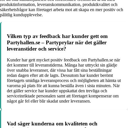
produktinformation, leveranskommunikation, produktkvalitet och
säkerhetsfrågor kan företaget arbeta mot att skapa en mer positiv och
pålitlig kundupplevelse.
Vilken typ av feedback har kunder gett om
Partyhallen.se – Partyprylar när det gäller
leveranstider och service?
Kunder har gett mycket positiv feedback om Partyhallen.se när
det kommer till leveranstiderna. Många har uttryckt sin glädje
över snabba leveranser, där vissa har fått sina beställningar
redan dagen efter att de lagts. Dessutom har kunder berömt
företagets smidiga leveransprocess och möjligheten att hämta ut
varorna på plats för att kunna beställa även i sista minuten. När
det gäller service har kunder uppskattat den trevliga och
serviceinriktade personalen samt att företaget kompenserar om
något går fel eller blir skadat under leveransen.
Vad säger kunderna om kvaliteten och