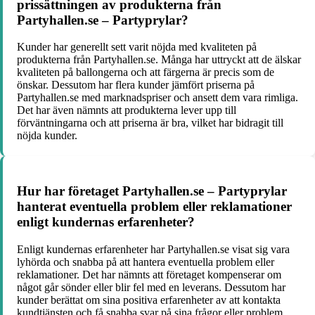
prissättningen av produkterna från
Partyhallen.se – Partyprylar?
Kunder har generellt sett varit nöjda med kvaliteten på
produkterna från Partyhallen.se. Många har uttryckt att de älskar
kvaliteten på ballongerna och att färgerna är precis som de
önskar. Dessutom har flera kunder jämfört priserna på
Partyhallen.se med marknadspriser och ansett dem vara rimliga.
Det har även nämnts att produkterna lever upp till
förväntningarna och att priserna är bra, vilket har bidragit till
nöjda kunder.
Hur har företaget Partyhallen.se – Partyprylar
hanterat eventuella problem eller reklamationer
enligt kundernas erfarenheter?
Enligt kundernas erfarenheter har Partyhallen.se visat sig vara
lyhörda och snabba på att hantera eventuella problem eller
reklamationer. Det har nämnts att företaget kompenserar om
något går sönder eller blir fel med en leverans. Dessutom har
kunder berättat om sina positiva erfarenheter av att kontakta
kundtjänsten och få snabba svar på sina frågor eller problem.