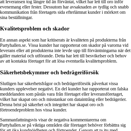
att leveransen tog längre tid än förväntat, vilket har lett till oro inför
evenemang eller fester. Dessutom har avsaknaden av tydlig och snabb
kommunikation från företagets sida efterlämnat kunder i mörkret om
sina beställningar.
Kvalitetsproblem och skador
En annan aspekt som har kritiserats är kvaliteten på produkterna från
Partyhallen.se. Vissa kunder har rapporterat om skador på varorna vid
leverans eller att produkterna inte levde upp till förväntningarna när det
gäller material och utförande. Detta har lett till besvikelser och behov
av att kontakta företaget för att lösa eventuella kvalitetsproblem.
Säkerhetsbekymmer och bedrägeriförsök
Slutligen har säkerhetsfrågor och bedrägeriförsök påverkat vissa
kunders upplevelser negativt. En del kunder har rapporterat om falska
meddelanden som påstås vara från företaget eller leveransföretaget,
vilket har skapat oro och misstankar om dataintrång eller bedrägerier.
Denna brist på säkerhet och integritet har skapat oro och
förtroendeproblem hos vissa kunder.
Sammanfattningsvis visar de negativa kommentarerna om
Partyhallen.se på viktiga områden där företaget behöver förbättra sig
för att öka kundnöjdheten och förtroendet. Genom att ta itu med