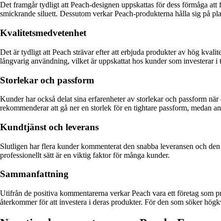
Det framgår tydligt att Peach-designen uppskattas för dess förmåga att
smickrande siluett. Dessutom verkar Peach-produkterna hålla sig på plat
Kvalitetsmedvetenhet
Det är tydligt att Peach strävar efter att erbjuda produkter av hög kvali
långvarig användning, vilket är uppskattat hos kunder som investerar i 
Storlekar och passform
Kunder har också delat sina erfarenheter av storlekar och passform när d
rekommenderar att gå ner en storlek för en tightare passform, medan and
Kundtjänst och leverans
Slutligen har flera kunder kommenterat den snabba leveransen och den g
professionellt sätt är en viktig faktor för många kunder.
Sammanfattning
Utifrån de positiva kommentarerna verkar Peach vara ett företag som pr
återkommer för att investera i deras produkter. För den som söker högkva