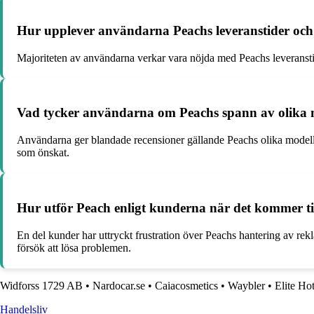
Hur upplever användarna Peachs leveranstider och
Majoriteten av användarna verkar vara nöjda med Peachs leveranstide
Vad tycker användarna om Peachs spann av olika mo
Användarna ger blandade recensioner gällande Peachs olika modeller a
som önskat.
Hur utför Peach enligt kunderna när det kommer till
En del kunder har uttryckt frustration över Peachs hantering av rekl
försök att lösa problemen.
Widforss 1729 AB
•
Nardocar.se
•
Caiacosmetics
•
Waybler
•
Elite Ho
Handelsliv