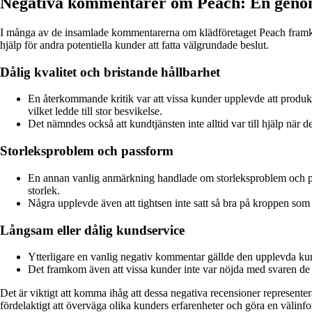
Negativa kommentarer om Peach: En geno
I många av de insamlade kommentarerna om klädföretaget Peach framkomm
hjälp för andra potentiella kunder att fatta välgrundade beslut.
Dålig kvalitet och bristande hållbarhet
En återkommande kritik var att vissa kunder upplevde att produkt
vilket ledde till stor besvikelse.
Det nämndes också att kundtjänsten inte alltid var till hjälp när d
Storleksproblem och passform
En annan vanlig anmärkning handlade om storleksproblem och passf
storlek.
Några upplevde även att tightsen inte satt så bra på kroppen som
Långsam eller dålig kundservice
Ytterligare en vanlig negativ kommentar gällde den upplevda kund
Det framkom även att vissa kunder inte var nöjda med svaren de fi
Det är viktigt att komma ihåg att dessa negativa recensioner representer
fördelaktigt att överväga olika kunders erfarenheter och göra en väli