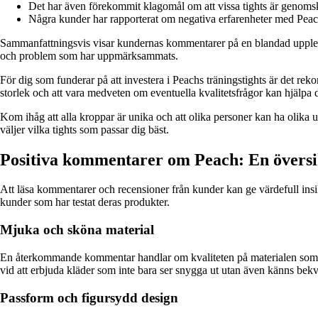
Det har även förekommit klagomål om att vissa tights är genomskinlig
Några kunder har rapporterat om negativa erfarenheter med Peachs
Sammanfattningsvis visar kundernas kommentarer på en blandad upplevels
och problem som har uppmärksammats.
För dig som funderar på att investera i Peachs träningstights är det r
storlek och att vara medveten om eventuella kvalitetsfrågor kan hjälpa di
Kom ihåg att alla kroppar är unika och att olika personer kan ha olika u
väljer vilka tights som passar dig bäst.
Positiva kommentarer om Peach: En över
Att läsa kommentarer och recensioner från kunder kan ge värdefull insikt
kunder som har testat deras produkter.
Mjuka och sköna material
En återkommande kommentar handlar om kvaliteten på materialen som P
vid att erbjuda kläder som inte bara ser snygga ut utan även känns bekv
Passform och figursydd design