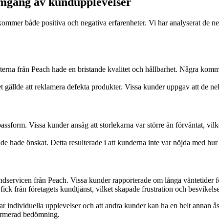
mgång av kundupplevelser
er både positiva och negativa erfarenheter. Vi har analyserat de nega
erna från Peach hade en bristande kvalitet och hållbarhet. Några komme
et gällde att reklamera defekta produkter. Vissa kunder uppgav att de neka
orm. Vissa kunder ansåg att storlekarna var större än förväntat, vilket
 de hade önskat. Detta resulterade i att kunderna inte var nöjda med hu
servicen från Peach. Vissa kunder rapporterade om långa väntetider för 
ck från företagets kundtjänst, vilket skapade frustration och besvikelse
ar individuella upplevelser och att andra kunder kan ha en helt annan ås
nformerad bedömning.