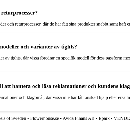
 returprocesser?
r och returprocesser, där de har fått sina produkter snabbt samt haft en
deller och varianter av tights?
v tights, där vissa föredrar en specifik modell för dess passform medan a
 att hantera och lösa reklamationer och kundens klagom
amationer och klagomål, där vissa inte har fått önskad hjälp eller ersät
tels of Sweden
•
Flowerhouse.se
•
Avida Finans AB
•
Epark
•
VENDE