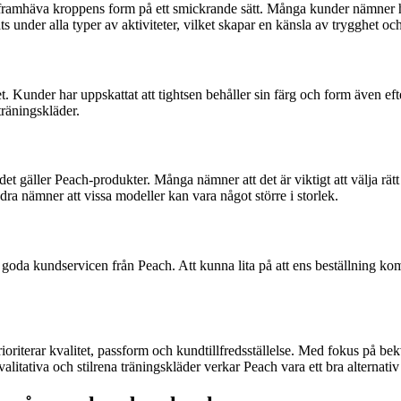
 framhäva kroppens form på ett smickrande sätt. Många kunder nämner hur
s under alla typer av aktiviteter, vilket skapar en känsla av trygghet o
tet. Kunder har uppskattat att tightsen behåller sin färg och form även ef
träningskläder.
et gäller Peach-produkter. Många nämner att det är viktigt att välja rätt
ra nämner att vissa modeller kan vara något större i storlek.
oda kundservicen från Peach. Att kunna lita på att ens beställning kom
ioriterar kvalitet, passform och kundtillfredsställelse. Med fokus på b
litativa och stilrena träningskläder verkar Peach vara ett bra alternativ