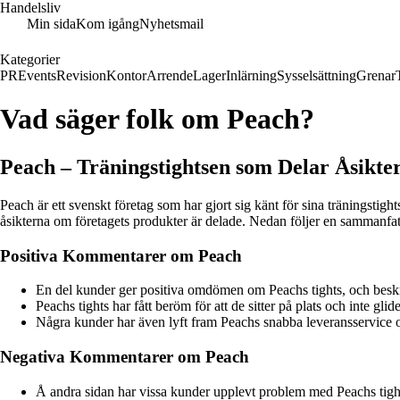
Handelsliv
Min sida
Kom igång
Nyhetsmail
Kategorier
PR
Events
Revision
Kontor
Arrende
Lager
Inlärning
Sysselsättning
Grenar
Vad säger folk om Peach?
Peach – Träningstightsen som Delar Åsikte
Peach är ett svenskt företag som har gjort sig känt för sina träningsti
åsikterna om företagets produkter är delade. Nedan följer en sammanfa
Positiva Kommentarer om Peach
En del kunder ger positiva omdömen om Peachs tights, och bes
Peachs tights har fått beröm för att de sitter på plats och inte 
Några kunder har även lyft fram Peachs snabba leveransservice och
Negativa Kommentarer om Peach
Å andra sidan har vissa kunder upplevt problem med Peachs tights