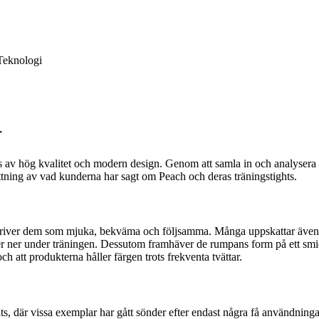
Teknologi
r
ghts av hög kvalitet och modern design. Genom att samla in och analyser
ttning av vad kunderna har sagt om Peach och deras träningstights.
kriver dem som mjuka, bekväma och följsamma. Många uppskattar även 
glider ner under träningen. Dessutom framhäver de rumpans form på ett smi
 att produkterna håller färgen trots frekventa tvättar.
, där vissa exemplar har gått sönder efter endast några få användninga