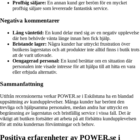
Proffsig säljare:
En annan kund ger beröm för en mycket
proffsig säljare som levererade fantastisk service.
Negativa kommentarer
Lång väntetid:
En kund delar med sig av en negativ upplevelse
där hen behövde vänta länge innan hen fick hjälp.
Bristande lager:
Några kunder har uttryckt frustration över
butikens lagerstatus och att produkter inte alltid finns i butik trots
att de varit utlovade.
Oengagerad personal:
En kund berättar om en situation där
personalen inte visade intresse för att hjälpa till att hitta en vara
eller erbjuda alternativ.
Sammanfattning
Utifrån recensionerna verkar POWER.se i Eskilstuna ha en blandad
uppsättning av kundupplevelser. Många kunder har berömt den
trevliga och hjälpsamma personalen, medan andra har uttryckt en
begränsning av lagerstatus och bristfällig service i vissa fall. Det är
viktigt att butiken fortsätter att arbeta på att förbättra kundupplevelsen
för att möta kundernas förväntningar och behov.
Positiva erfarenheter av POWER.se i