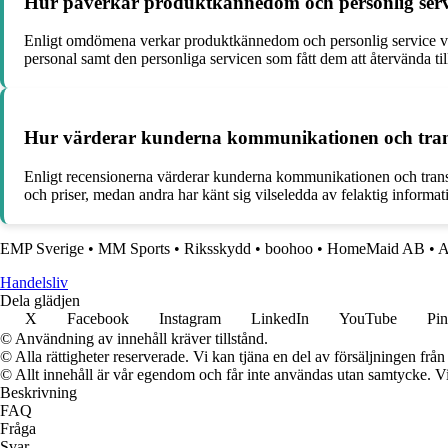
Hur påverkar produktkännedom och personlig serv
Enligt omdömena verkar produktkännedom och personlig service va
personal samt den personliga servicen som fått dem att återvända til
Hur värderar kunderna kommunikationen och tran
Enligt recensionerna värderar kunderna kommunikationen och tran
och priser, medan andra har känt sig vilseledda av felaktig informati
EMP Sverige
•
MM Sports
•
Riksskydd
•
boohoo
•
HomeMaid AB
•
A
Handelsliv
Dela glädjen
X
Facebook
Instagram
LinkedIn
YouTube
Pin
© Användning av innehåll kräver tillstånd.
© Alla rättigheter reserverade. Vi kan tjäna en del av försäljningen frå
© Allt innehåll är vår egendom och får inte användas utan samtycke. Vi k
Beskrivning
FAQ
Fråga
Svar