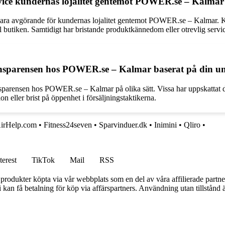
ice kundernas lojalitet gentemot POWER.se – Kalmar
ra avgörande för kundernas lojalitet gentemot POWER.se – Kalmar. Ku
l butiken. Samtidigt har bristande produktkännedom eller otrevlig servi
sparensen hos POWER.se – Kalmar baserat på din und
sparensen hos POWER.se – Kalmar på olika sätt. Vissa har uppskattat 
on eller brist på öppenhet i försäljningstaktikerna.
irHelp.com
•
Fitness24seven
•
Sparvinduer.dk
•
Inimini
•
Qliro
•
terest
TikTok
Mail
RSS
n produkter köpta via vår webbplats som en del av våra affilierade partne
an få betalning för köp via affärspartners. Användning utan tillstånd är 