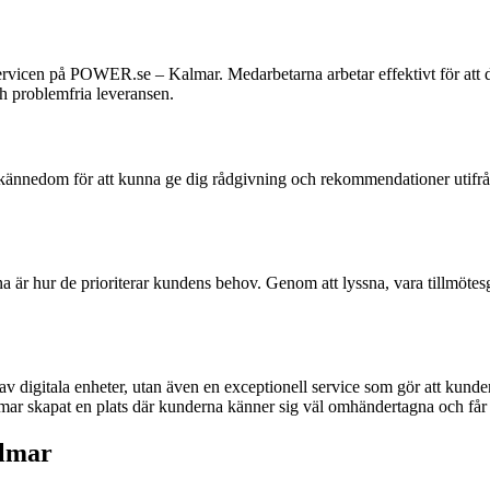
vicen på POWER.se – Kalmar. Medarbetarna arbetar effektivt för att du 
h problemfria leveransen.
ännedom för att kunna ge dig rådgivning och rekommendationer utifrån 
hur de prioriterar kundens behov. Genom att lyssna, vara tillmötesgåen
 av digitala enheter, utan även en exceptionell service som gör att k
 skapat en plats där kunderna känner sig väl omhändertagna och får r
lmar