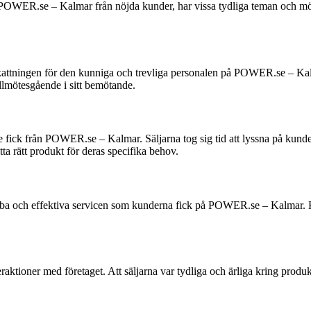
m POWER.se – Kalmar från nöjda kunder, har vissa tydliga teman och mön
tningen för den kunniga och trevliga personalen på POWER.se – Kalmar
llmötesgående i sitt bemötande.
 de fick från POWER.se – Kalmar. Säljarna tog sig tid att lyssna på 
ta rätt produkt för deras specifika behov.
a och effektiva servicen som kunderna fick på POWER.se – Kalmar. Ku
aktioner med företaget. Att säljarna var tydliga och ärliga kring produkt