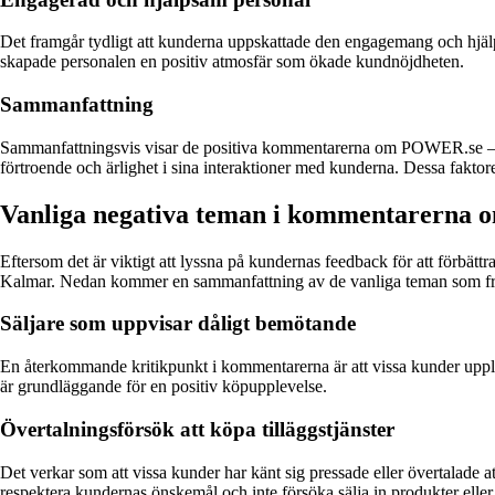
Det framgår tydligt att kunderna uppskattade den engagemang och hjä
skapade personalen en positiv atmosfär som ökade kundnöjdheten.
Sammanfattning
Sammanfattningsvis visar de positiva kommentarerna om POWER.se – Kal
förtroende och ärlighet i sina interaktioner med kunderna. Dessa fakto
Vanliga negativa teman i kommentarerna
Eftersom det är viktigt att lyssna på kundernas feedback för att förb
Kalmar. Nedan kommer en sammanfattning av de vanliga teman som 
Säljare som uppvisar dåligt bemötande
En återkommande kritikpunkt i kommentarerna är att vissa kunder upplevt
är grundläggande för en positiv köpupplevelse.
Övertalningsförsök att köpa tilläggstjänster
Det verkar som att vissa kunder har känt sig pressade eller övertalade at
respektera kundernas önskemål och inte försöka sälja in produkter eller t