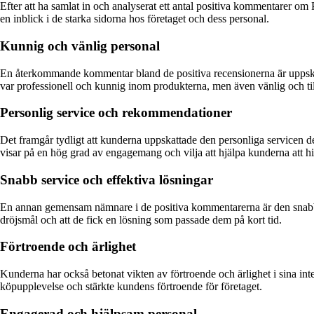
Efter att ha samlat in och analyserat ett antal positiva kommentarer o
en inblick i de starka sidorna hos företaget och dess personal.
Kunnig och vänlig personal
En återkommande kommentar bland de positiva recensionerna är uppskat
var professionell och kunnig inom produkterna, men även vänlig och ti
Personlig service och rekommendationer
Det framgår tydligt att kunderna uppskattade den personliga servicen
visar på en hög grad av engagemang och vilja att hjälpa kunderna att hit
Snabb service och effektiva lösningar
En annan gemensam nämnare i de positiva kommentarerna är den snabb
dröjsmål och att de fick en lösning som passade dem på kort tid.
Förtroende och ärlighet
Kunderna har också betonat vikten av förtroende och ärlighet i sina inter
köpupplevelse och stärkte kundens förtroende för företaget.
Engagerad och hjälpsam personal