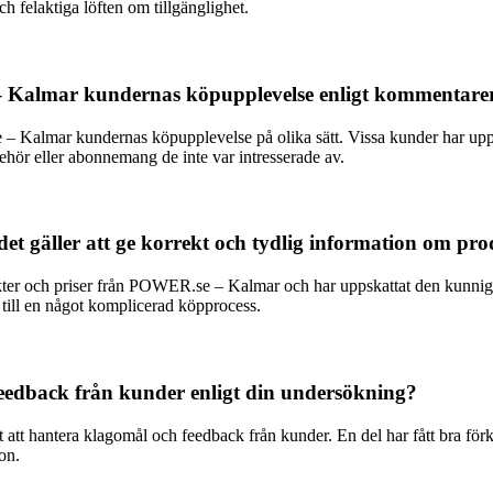
ch felaktiga löften om tillgänglighet.
– Kalmar kundernas köpupplevelse enligt kommentarer
Kalmar kundernas köpupplevelse på olika sätt. Vissa kunder har uppskat
ehör eller abonnemang de inte var intresserade av.
gäller att ge korrekt och tydlig information om pro
ukter och priser från POWER.se – Kalmar och har uppskattat den kunniga
t till en något komplicerad köpprocess.
edback från kunder enligt din undersökning?
tt hantera klagomål och feedback från kunder. En del har fått bra förkl
on.