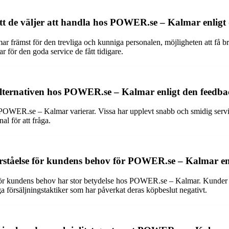
 att de väljer att handla hos POWER.se – Kalmar enli
rämst för den trevliga och kunniga personalen, möjligheten att få br
 för den goda service de fått tidigare.
alternativen hos POWER.se – Kalmar enligt den feedba
 POWER.se – Kalmar varierar. Vissa har upplevt snabb och smidig servi
nal för att fråga.
örståelse för kundens behov för POWER.se – Kalmar enl
för kundens behov har stor betydelse hos POWER.se – Kalmar. Kunder har
a försäljningstaktiker som har påverkat deras köpbeslut negativt.