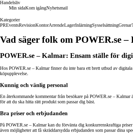
Handelsliv
Min sida
Kom igång
Nyhetsmail
Kategorier
PR
Events
Revision
Kontor
Arrende
Lager
Inlärning
Sysselsättning
Grenar
Vad säger folk om POWER.se –
POWER.se – Kalmar: Ensam ställe för digi
Hos POWER.se – Kalmar finner du inte bara ett brett utbud av digitala p
köpupplevelse.
Kunnig och vänlig personal
En återkommande kommentar från besökare på POWER.se – Kalmar är de
för att du ska hitta rätt produkt som passar dig bäst.
Bra priser och erbjudanden
På POWER.se – Kalmar kan du förvänta dig konkurrenskraftiga priser och
även möjligheter att få skräddarsydda erbjudanden som passar dina spe