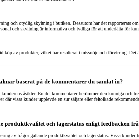
ning och otydlig skyltning i butiken. Dessutom har det rapporterats o
ersonal och skyltning är informativa och tydliga för att underlätta för ku
d köp av produkter, vilket har resulterat i missnöje och förvirring. Det 
almar baserat på de kommentarer du samlat in?
undernas åsikter. En del kommentarer berömmer den kunniga och trevli
rer där vissa kunder upplevde en sur säljare eller feltolkade rekommenda
roduktkvalitet och lagerstatus enligt feedbacken fr
ng av frågor gällande produktkvalitet och lagerstatus. Vissa kunder har