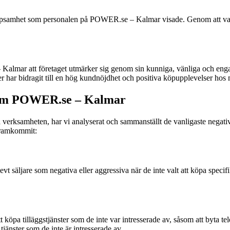
lpsamhet som personalen på POWER.se – Kalmar visade. Genom att vara
mar att företaget utmärker sig genom sin kunniga, vänliga och engager
rer har bidragit till en hög kundnöjdhet och positiva köpupplevelser ho
 om POWER.se – Kalmar
ättra verksamheten, har vi analyserat och sammanställt de vanligaste n
framkommit:
 säljare som negativa eller aggressiva när de inte valt att köpa specif
t köpa tilläggstjänster som de inte var intresserade av, såsom att byta te
jänster som de inte är intresserade av.