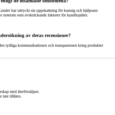
 enligt de insamlade omdömena?
nder har uttryckt sin uppskattning för kunnig och hjälpsam
ce noterats som avskräckande faktorer för kundlojalitet.
ersökning av deras recensioner?
den tydliga kommunikationen och transparensen kring produkter
rskap med återförsäljare.
inte tillåten.