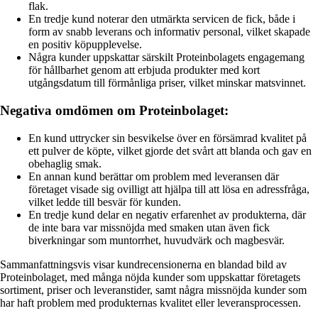
flak.
En tredje kund noterar den utmärkta servicen de fick, både i
form av snabb leverans och informativ personal, vilket skapade
en positiv köpupplevelse.
Några kunder uppskattar särskilt Proteinbolagets engagemang
för hållbarhet genom att erbjuda produkter med kort
utgångsdatum till förmånliga priser, vilket minskar matsvinnet.
Negativa omdömen om Proteinbolaget:
En kund uttrycker sin besvikelse över en försämrad kvalitet på
ett pulver de köpte, vilket gjorde det svårt att blanda och gav en
obehaglig smak.
En annan kund berättar om problem med leveransen där
företaget visade sig ovilligt att hjälpa till att lösa en adressfråga,
vilket ledde till besvär för kunden.
En tredje kund delar en negativ erfarenhet av produkterna, där
de inte bara var missnöjda med smaken utan även fick
biverkningar som muntorrhet, huvudvärk och magbesvär.
Sammanfattningsvis visar kundrecensionerna en blandad bild av
Proteinbolaget, med många nöjda kunder som uppskattar företagets
sortiment, priser och leveranstider, samt några missnöjda kunder som
har haft problem med produkternas kvalitet eller leveransprocessen.