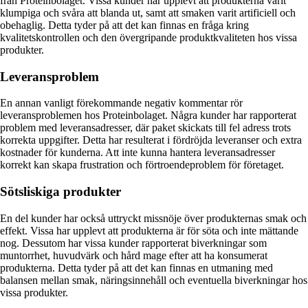
från Proteinbolaget. Vissa kunder har upplevt att produkterna varit
klumpiga och svåra att blanda ut, samt att smaken varit artificiell och
obehaglig. Detta tyder på att det kan finnas en fråga kring
kvalitetskontrollen och den övergripande produktkvaliteten hos vissa
produkter.
Leveransproblem
En annan vanligt förekommande negativ kommentar rör
leveransproblemen hos Proteinbolaget. Några kunder har rapporterat
problem med leveransadresser, där paket skickats till fel adress trots
korrekta uppgifter. Detta har resulterat i fördröjda leveranser och extra
kostnader för kunderna. Att inte kunna hantera leveransadresser
korrekt kan skapa frustration och förtroendeproblem för företaget.
Sötsliskiga produkter
En del kunder har också uttryckt missnöje över produkternas smak och
effekt. Vissa har upplevt att produkterna är för söta och inte mättande
nog. Dessutom har vissa kunder rapporterat biverkningar som
muntorrhet, huvudvärk och hård mage efter att ha konsumerat
produkterna. Detta tyder på att det kan finnas en utmaning med
balansen mellan smak, näringsinnehåll och eventuella biverkningar hos
vissa produkter.