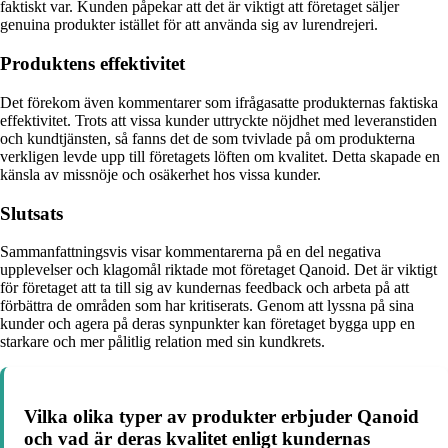
faktiskt var. Kunden påpekar att det är viktigt att företaget säljer
genuina produkter istället för att använda sig av lurendrejeri.
Produktens effektivitet
Det förekom även kommentarer som ifrågasatte produkternas faktiska
effektivitet. Trots att vissa kunder uttryckte nöjdhet med leveranstiden
och kundtjänsten, så fanns det de som tvivlade på om produkterna
verkligen levde upp till företagets löften om kvalitet. Detta skapade en
känsla av missnöje och osäkerhet hos vissa kunder.
Slutsats
Sammanfattningsvis visar kommentarerna på en del negativa
upplevelser och klagomål riktade mot företaget Qanoid. Det är viktigt
för företaget att ta till sig av kundernas feedback och arbeta på att
förbättra de områden som har kritiserats. Genom att lyssna på sina
kunder och agera på deras synpunkter kan företaget bygga upp en
starkare och mer pålitlig relation med sin kundkrets.
Vilka olika typer av produkter erbjuder Qanoid
och vad är deras kvalitet enligt kundernas