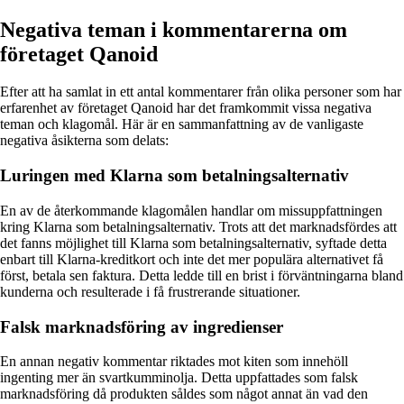
Negativa teman i kommentarerna om
företaget Qanoid
Efter att ha samlat in ett antal kommentarer från olika personer som har
erfarenhet av företaget Qanoid har det framkommit vissa negativa
teman och klagomål. Här är en sammanfattning av de vanligaste
negativa åsikterna som delats:
Luringen med Klarna som betalningsalternativ
En av de återkommande klagomålen handlar om missuppfattningen
kring Klarna som betalningsalternativ. Trots att det marknadsfördes att
det fanns möjlighet till Klarna som betalningsalternativ, syftade detta
enbart till Klarna-kreditkort och inte det mer populära alternativet få
först, betala sen faktura. Detta ledde till en brist i förväntningarna bland
kunderna och resulterade i få frustrerande situationer.
Falsk marknadsföring av ingredienser
En annan negativ kommentar riktades mot kiten som innehöll
ingenting mer än svartkumminolja. Detta uppfattades som falsk
marknadsföring då produkten såldes som något annat än vad den