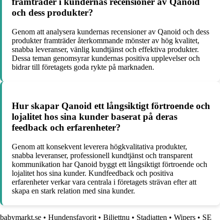
framträder i kundernas recensioner av Qanoid
och dess produkter?
Genom att analysera kundernas recensioner av Qanoid och dess
produkter framträder återkommande mönster av hög kvalitet,
snabba leveranser, vänlig kundtjänst och effektiva produkter.
Dessa teman genomsyrar kundernas positiva upplevelser och
bidrar till företagets goda rykte på marknaden.
Hur skapar Qanoid ett långsiktigt förtroende och
lojalitet hos sina kunder baserat på deras
feedback och erfarenheter?
Genom att konsekvent leverera högkvalitativa produkter,
snabba leveranser, professionell kundtjänst och transparent
kommunikation har Qanoid byggt ett långsiktigt förtroende och
lojalitet hos sina kunder. Kundfeedback och positiva
erfarenheter verkar vara centrala i företagets strävan efter att
skapa en stark relation med sina kunder.
babymarkt.se
•
Hundensfavorit
•
Biljettnu
•
Stadjatten
•
Wipers
•
SE