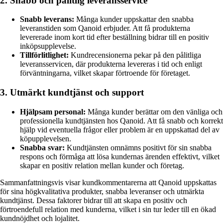
2. Snabb och pålitlig leveransservice
Snabb leverans:
Många kunder uppskattar den snabba
leveranstiden som Qanoid erbjuder. Att få produkterna
levererade inom kort tid efter beställning bidrar till en positiv
inköpsupplevelse.
Tillförlitlighet:
Kundrecensionerna pekar på den pålitliga
leveransservicen, där produkterna levereras i tid och enligt
förväntningarna, vilket skapar förtroende för företaget.
3. Utmärkt kundtjänst och support
Hjälpsam personal:
Många kunder berättar om den vänliga och
professionella kundtjänsten hos Qanoid. Att få snabb och korrekt
hjälp vid eventuella frågor eller problem är en uppskattad del av
köpupplevelsen.
Snabba svar:
Kundtjänsten omnämns positivt för sin snabba
respons och förmåga att lösa kundernas ärenden effektivt, vilket
skapar en positiv relation mellan kunder och företag.
Sammanfattningsvis visar kundkommentarerna att Qanoid uppskattas
för sina högkvalitativa produkter, snabba leveranser och utmärkta
kundtjänst. Dessa faktorer bidrar till att skapa en positiv och
förtroendefull relation med kunderna, vilket i sin tur leder till en ökad
kundnöjdhet och lojalitet.