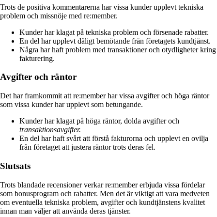
Trots de positiva kommentarerna har vissa kunder upplevt tekniska
problem och missnöje med re:member.
Kunder har klagat på tekniska problem och försenade rabatter.
En del har upplevt dåligt bemötande från företagets kundtjänst.
Några har haft problem med transaktioner och otydligheter kring
fakturering.
Avgifter och räntor
Det har framkommit att re:member har vissa avgifter och höga räntor
som vissa kunder har upplevt som betungande.
Kunder har klagat på höga räntor, dolda avgifter och
transaktionsavgifter.
En del har haft svårt att förstå fakturorna och upplevt en ovilja
från företaget att justera räntor trots deras fel.
Slutsats
Trots blandade recensioner verkar re:member erbjuda vissa fördelar
som bonusprogram och rabatter. Men det är viktigt att vara medveten
om eventuella tekniska problem, avgifter och kundtjänstens kvalitet
innan man väljer att använda deras tjänster.