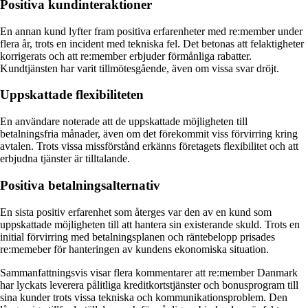
Positiva kundinteraktioner
En annan kund lyfter fram positiva erfarenheter med re:member under
flera år, trots en incident med tekniska fel. Det betonas att felaktigheter
korrigerats och att re:member erbjuder förmånliga rabatter.
Kundtjänsten har varit tillmötesgående, även om vissa svar dröjt.
Uppskattade flexibiliteten
En användare noterade att de uppskattade möjligheten till
betalningsfria månader, även om det förekommit viss förvirring kring
avtalen. Trots vissa missförstånd erkänns företagets flexibilitet och att
erbjudna tjänster är tilltalande.
Positiva betalningsalternativ
En sista positiv erfarenhet som återges var den av en kund som
uppskattade möjligheten till att hantera sin existerande skuld. Trots en
initial förvirring med betalningsplanen och räntebelopp prisades
re:memeber för hanteringen av kundens ekonomiska situation.
Sammanfattningsvis visar flera kommentarer att re:member Danmark
har lyckats leverera pålitliga kreditkortstjänster och bonusprogram till
sina kunder trots vissa tekniska och kommunikationsproblem. Den