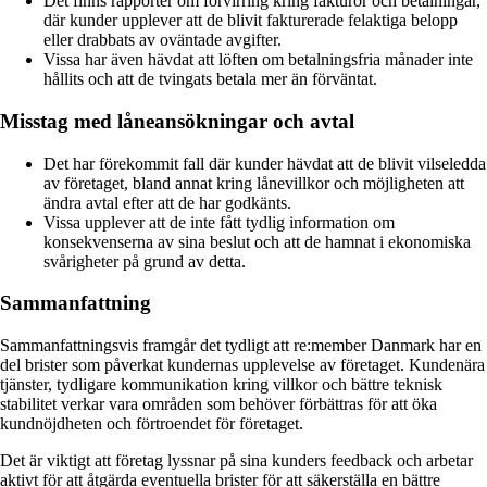
Det finns rapporter om förvirring kring fakturor och betalningar,
där kunder upplever att de blivit fakturerade felaktiga belopp
eller drabbats av oväntade avgifter.
Vissa har även hävdat att löften om betalningsfria månader inte
hållits och att de tvingats betala mer än förväntat.
Misstag med låneansökningar och avtal
Det har förekommit fall där kunder hävdat att de blivit vilseledda
av företaget, bland annat kring lånevillkor och möjligheten att
ändra avtal efter att de har godkänts.
Vissa upplever att de inte fått tydlig information om
konsekvenserna av sina beslut och att de hamnat i ekonomiska
svårigheter på grund av detta.
Sammanfattning
Sammanfattningsvis framgår det tydligt att re:member Danmark har en
del brister som påverkat kundernas upplevelse av företaget. Kundenära
tjänster, tydligare kommunikation kring villkor och bättre teknisk
stabilitet verkar vara områden som behöver förbättras för att öka
kundnöjdheten och förtroendet för företaget.
Det är viktigt att företag lyssnar på sina kunders feedback och arbetar
aktivt för att åtgärda eventuella brister för att säkerställa en bättre