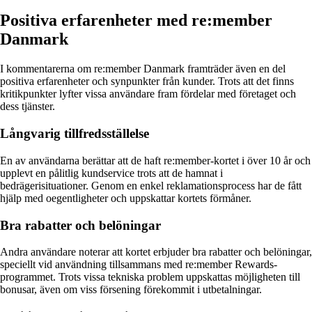
Positiva erfarenheter med re:member
Danmark
I kommentarerna om re:member Danmark framträder även en del
positiva erfarenheter och synpunkter från kunder. Trots att det finns
kritikpunkter lyfter vissa användare fram fördelar med företaget och
dess tjänster.
Långvarig tillfredsställelse
En av användarna berättar att de haft re:member-kortet i över 10 år och
upplevt en pålitlig kundservice trots att de hamnat i
bedrägerisituationer. Genom en enkel reklamationsprocess har de fått
hjälp med oegentligheter och uppskattar kortets förmåner.
Bra rabatter och belöningar
Andra användare noterar att kortet erbjuder bra rabatter och belöningar,
speciellt vid användning tillsammans med re:member Rewards-
programmet. Trots vissa tekniska problem uppskattas möjligheten till
bonusar, även om viss försening förekommit i utbetalningar.