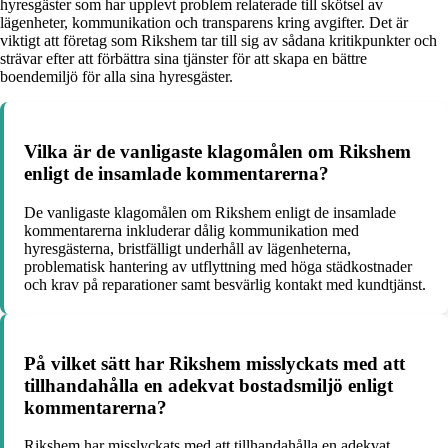
hyresgäster som har upplevt problem relaterade till skötsel av
lägenheter, kommunikation och transparens kring avgifter. Det är
viktigt att företag som Rikshem tar till sig av sådana kritikpunkter och
strävar efter att förbättra sina tjänster för att skapa en bättre
boendemiljö för alla sina hyresgäster.
Vilka är de vanligaste klagomålen om Rikshem
enligt de insamlade kommentarerna?
De vanligaste klagomålen om Rikshem enligt de insamlade
kommentarerna inkluderar dålig kommunikation med
hyresgästerna, bristfälligt underhåll av lägenheterna,
problematisk hantering av utflyttning med höga städkostnader
och krav på reparationer samt besvärlig kontakt med kundtjänst.
På vilket sätt har Rikshem misslyckats med att
tillhandahålla en adekvat bostadsmiljö enligt
kommentarerna?
Rikshem har misslyckats med att tillhandahålla en adekvat