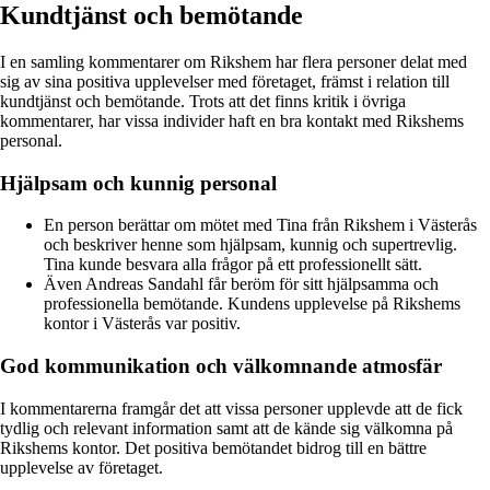
Kundtjänst och bemötande
I en samling kommentarer om Rikshem har flera personer delat med
sig av sina positiva upplevelser med företaget, främst i relation till
kundtjänst och bemötande. Trots att det finns kritik i övriga
kommentarer, har vissa individer haft en bra kontakt med Rikshems
personal.
Hjälpsam och kunnig personal
En person berättar om mötet med Tina från Rikshem i Västerås
och beskriver henne som hjälpsam, kunnig och supertrevlig.
Tina kunde besvara alla frågor på ett professionellt sätt.
Även Andreas Sandahl får beröm för sitt hjälpsamma och
professionella bemötande. Kundens upplevelse på Rikshems
kontor i Västerås var positiv.
God kommunikation och välkomnande atmosfär
I kommentarerna framgår det att vissa personer upplevde att de fick
tydlig och relevant information samt att de kände sig välkomna på
Rikshems kontor. Det positiva bemötandet bidrog till en bättre
upplevelse av företaget.