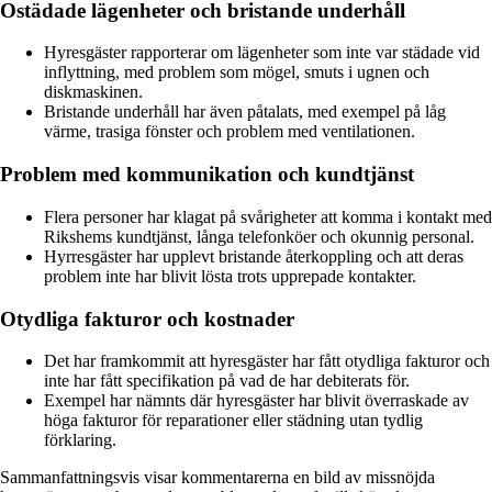
Ostädade lägenheter och bristande underhåll
Hyresgäster rapporterar om lägenheter som inte var städade vid
inflyttning, med problem som mögel, smuts i ugnen och
diskmaskinen.
Bristande underhåll har även påtalats, med exempel på låg
värme, trasiga fönster och problem med ventilationen.
Problem med kommunikation och kundtjänst
Flera personer har klagat på svårigheter att komma i kontakt med
Rikshems kundtjänst, långa telefonköer och okunnig personal.
Hyrresgäster har upplevt bristande återkoppling och att deras
problem inte har blivit lösta trots upprepade kontakter.
Otydliga fakturor och kostnader
Det har framkommit att hyresgäster har fått otydliga fakturor och
inte har fått specifikation på vad de har debiterats för.
Exempel har nämnts där hyresgäster har blivit överraskade av
höga fakturor för reparationer eller städning utan tydlig
förklaring.
Sammanfattningsvis visar kommentarerna en bild av missnöjda