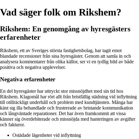
Vad säger folk om Rikshem?
Rikshem: En genomgång av hyresgästers
erfarenheter
Rikshem, ett av Sveriges största fastighetsbolag, har tagit emot
blandade recensioner från sina hyresgäster. Genom att samla in och
analysera kommentarer från olika källor, ser vi en tydlig bild av både
positiva och negativa upplevelser.
Negativa erfarenheter
En del hyresgäster har uttryckt stor missnöjdhet med sin tid hos
Rikshem. Klagomål har rört allt från bristfällig städning vid inflyttning
till otillräckligt underhåll och problem med kundtjänsten. Många har
känt sig illa behandlade och frustrerade av bristande kommunikation
och långväntade reparationer. Det har även framkommit att vissa
känner sig överdebiterade och missnöjda med hanteringen av avgifter
och fakturor.
Ostädade lägenheter vid inflyttning