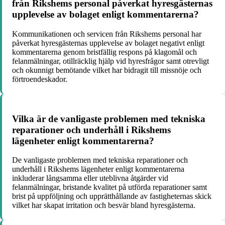
från Rikshems personal påverkat hyresgästernas
upplevelse av bolaget enligt kommentarerna?
Kommunikationen och servicen från Rikshems personal har
påverkat hyresgästernas upplevelse av bolaget negativt enligt
kommentarerna genom bristfällig respons på klagomål och
felanmälningar, otillräcklig hjälp vid hyresfrågor samt otrevligt
och okunnigt bemötande vilket har bidragit till missnöje och
förtroendeskador.
Vilka är de vanligaste problemen med tekniska
reparationer och underhåll i Rikshems
lägenheter enligt kommentarerna?
De vanligaste problemen med tekniska reparationer och
underhåll i Rikshems lägenheter enligt kommentarerna
inkluderar långsamma eller uteblivna åtgärder vid
felanmälningar, bristande kvalitet på utförda reparationer samt
brist på uppföljning och upprätthållande av fastigheternas skick
vilket har skapat irritation och besvär bland hyresgästerna.