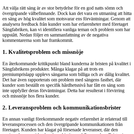
Att välja rätt säng är av stor betydelse för en god natts sömn och
övergripande välbefinnande. Dock kan det vara en utmaning att hitta
en säng av hög kvalitet som motsvarar ens förväntningar. Genom att
analysera feedback från kunder som har erfarenheter med företaget
Sängfabriken, kan vi identifiera vanliga teman och problem som har
uppstått. Nedan följer en sammanfattning av de negativa
kommentarerna som har framkommit.
1. Kvalitetsproblem och missnöje
En återkommande kritikpunkt bland kunderna är bristen på kvalitet i
Sängfabrikens produkter. Många klagar på att trots en
premiumprislapp upplevs sängarna som billiga och av dålig kvalitet.
Det har även rapporterats om problem med sängens fasthet, där
kunder som beställt en specifik hårdhetsnivå har fått en säng som
inte uppfyller deras förväntningar. Detta har resulterat i förvirring
och missnöje hos flera kunder.
2. Leveransproblem och kommunikationsbrister
En annan vanligt förekommande negativ erfarenhet är relaterad till
leveransprocessen och den övergripande kommunikationen från
företaget. Kunden har klagat på försenade leveranser, där den