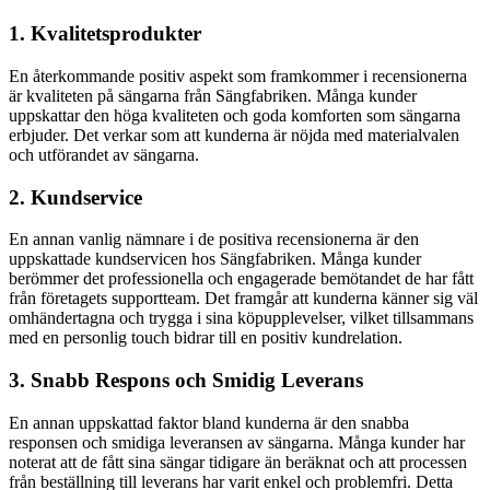
1. Kvalitetsprodukter
En återkommande positiv aspekt som framkommer i recensionerna
är kvaliteten på sängarna från Sängfabriken. Många kunder
uppskattar den höga kvaliteten och goda komforten som sängarna
erbjuder. Det verkar som att kunderna är nöjda med materialvalen
och utförandet av sängarna.
2. Kundservice
En annan vanlig nämnare i de positiva recensionerna är den
uppskattade kundservicen hos Sängfabriken. Många kunder
berömmer det professionella och engagerade bemötandet de har fått
från företagets supportteam. Det framgår att kunderna känner sig väl
omhändertagna och trygga i sina köpupplevelser, vilket tillsammans
med en personlig touch bidrar till en positiv kundrelation.
3. Snabb Respons och Smidig Leverans
En annan uppskattad faktor bland kunderna är den snabba
responsen och smidiga leveransen av sängarna. Många kunder har
noterat att de fått sina sängar tidigare än beräknat och att processen
från beställning till leverans har varit enkel och problemfri. Detta