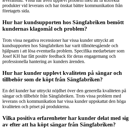
leveranstid. Vissa har även upplevt problem med att få korrekta
produkter vid leverans och har önskat bättre kommunikation från
företagets sida.
Hur har kundsupporten hos Sängfabriken bemött
kundernas klagomål och problem?
Trots vissa negativa recensioner har vissa kunder uttryckt att
kundsupporten hos Sängfabriken har varit tillmötesgående och
hjälpsam i att lösa eventuella problem. Specifika medarbetare som
Josef KH har fått positiv feedback för deras engagemang och
professionella hantering av kunders ärenden.
Hur har kunder upplevt kvaliteten på sängar och
tillbehör som de köpt från Sängfabriken?
En del kunder har uttryckt nöjdhet över den generella kvaliteten på
sängar och tillbehör från Sängfabriken. Trots vissa problem med
leverans och kommunikation har vissa kunder uppskattat den höga
kvaliteten och priset på produkterna.
Vilka positiva erfarenheter har kunder delat med sig
av efter att ha köpt sängar från Sängfabriken?