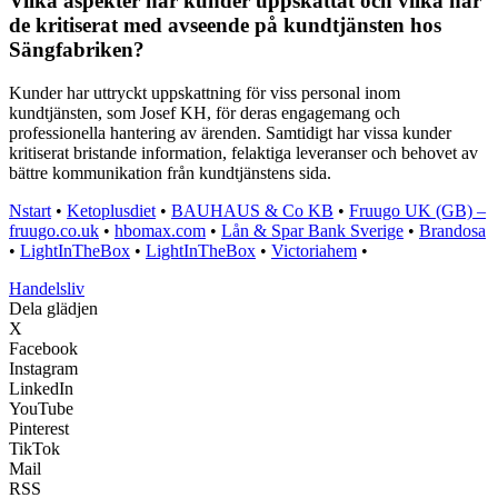
Vilka aspekter har kunder uppskattat och vilka har
de kritiserat med avseende på kundtjänsten hos
Sängfabriken?
Kunder har uttryckt uppskattning för viss personal inom
kundtjänsten, som Josef KH, för deras engagemang och
professionella hantering av ärenden. Samtidigt har vissa kunder
kritiserat bristande information, felaktiga leveranser och behovet av
bättre kommunikation från kundtjänstens sida.
Nstart
•
Ketoplusdiet
•
BAUHAUS & Co KB
•
Fruugo UK (GB) –
fruugo.co.uk
•
hbomax.com
•
Lån & Spar Bank Sverige
•
Brandosa
•
LightInTheBox
•
LightInTheBox
•
Victoriahem
•
Handelsliv
Dela glädjen
X
Facebook
Instagram
LinkedIn
YouTube
Pinterest
TikTok
Mail
RSS