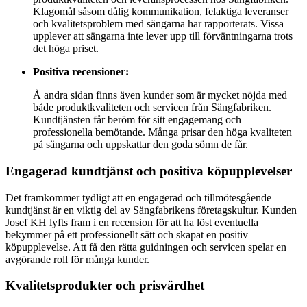
Klagomål såsom dålig kommunikation, felaktiga leveranser
och kvalitetsproblem med sängarna har rapporterats. Vissa
upplever att sängarna inte lever upp till förväntningarna trots
det höga priset.
Positiva recensioner:
Å andra sidan finns även kunder som är mycket nöjda med
både produktkvaliteten och servicen från Sängfabriken.
Kundtjänsten får beröm för sitt engagemang och
professionella bemötande. Många prisar den höga kvaliteten
på sängarna och uppskattar den goda sömn de får.
Engagerad kundtjänst och positiva köpupplevelser
Det framkommer tydligt att en engagerad och tillmötesgående
kundtjänst är en viktig del av Sängfabrikens företagskultur. Kunden
Josef KH lyfts fram i en recension för att ha löst eventuella
bekymmer på ett professionellt sätt och skapat en positiv
köpupplevelse. Att få den rätta guidningen och servicen spelar en
avgörande roll för många kunder.
Kvalitetsprodukter och prisvärdhet