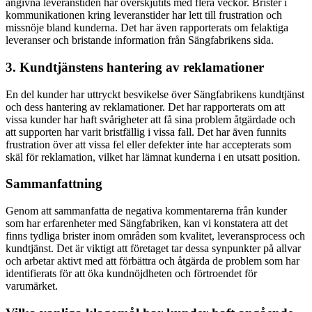
angivna leveranstiden har överskjutits med flera veckor. Brister i
kommunikationen kring leveranstider har lett till frustration och
missnöje bland kunderna. Det har även rapporterats om felaktiga
leveranser och bristande information från Sängfabrikens sida.
3. Kundtjänstens hantering av reklamationer
En del kunder har uttryckt besvikelse över Sängfabrikens kundtjänst
och dess hantering av reklamationer. Det har rapporterats om att
vissa kunder har haft svårigheter att få sina problem åtgärdade och
att supporten har varit bristfällig i vissa fall. Det har även funnits
frustration över att vissa fel eller defekter inte har accepterats som
skäl för reklamation, vilket har lämnat kunderna i en utsatt position.
Sammanfattning
Genom att sammanfatta de negativa kommentarerna från kunder
som har erfarenheter med Sängfabriken, kan vi konstatera att det
finns tydliga brister inom områden som kvalitet, leveransprocess och
kundtjänst. Det är viktigt att företaget tar dessa synpunkter på allvar
och arbetar aktivt med att förbättra och åtgärda de problem som har
identifierats för att öka kundnöjdheten och förtroendet för
varumärket.