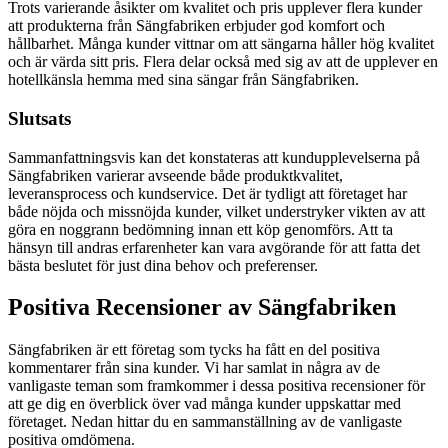
Trots varierande åsikter om kvalitet och pris upplever flera kunder
att produkterna från Sängfabriken erbjuder god komfort och
hållbarhet. Många kunder vittnar om att sängarna håller hög kvalitet
och är värda sitt pris. Flera delar också med sig av att de upplever en
hotellkänsla hemma med sina sängar från Sängfabriken.
Slutsats
Sammanfattningsvis kan det konstateras att kundupplevelserna på
Sängfabriken varierar avseende både produktkvalitet,
leveransprocess och kundservice. Det är tydligt att företaget har
både nöjda och missnöjda kunder, vilket understryker vikten av att
göra en noggrann bedömning innan ett köp genomförs. Att ta
hänsyn till andras erfarenheter kan vara avgörande för att fatta det
bästa beslutet för just dina behov och preferenser.
Positiva Recensioner av Sängfabriken
Sängfabriken är ett företag som tycks ha fått en del positiva
kommentarer från sina kunder. Vi har samlat in några av de
vanligaste teman som framkommer i dessa positiva recensioner för
att ge dig en överblick över vad många kunder uppskattar med
företaget. Nedan hittar du en sammanställning av de vanligaste
positiva omdömena.