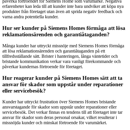
påverka förtroendet för Siemens Home som varumärke. Negativa
erfarenheter kan leda till att kunder inte bara undviker att köpa nya
produkter från företaget utan även att sprida negativ feedback och
varna andra potentiella kunder.
Hur ser kunder på Siemens Homes förmåga att lösa
reklamationsärenden och garantiåtaganden?
Många kunder har uttryckt missnöje med Siemens Homes förmåga
att lösa reklamationsärenden och garantiåtaganden på ett
tillfredsställande sätt. Brister i hanteringen, långa väntetider och
bristande kommunikation verkar vara vanligt förekommande och
påverkar kundernas förtroende för företaget.
Hur reagerar kunder på Siemens Homes sätt att ta
ansvar för skador som uppstår under reparationer
eller servicebesök?
Kunder har uttryckt frustration över Siemens Homes bristande
ansvarstagande för skador som uppstår under reparationer eller
servicebesök. Det verkar finnas en tendens till att företaget inte tar
ansvar för skador som deras personal orsakar, vilket resulterar i
missnöjda kunder och minskat förtroende för varumärket.