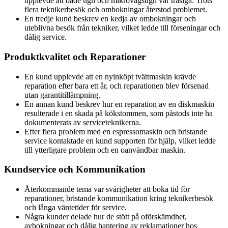
upplevde att både ugn och mikrovågsugn var trasiga. Trots
flera teknikerbesök och ombokningar återstod problemet.
En tredje kund beskrev en kedja av ombokningar och
uteblivna besök från tekniker, vilket ledde till förseningar och
dålig service.
Produktkvalitet och Reparationer
En kund upplevde att en nyinköpt tvättmaskin krävde
reparation efter bara ett år, och reparationen blev försenad
utan garantitillämpning.
En annan kund beskrev hur en reparation av en diskmaskin
resulterade i en skada på kökstommen, som påstods inte ha
dokumenterats av serviceteknikerna.
Efter flera problem med en espressomaskin och bristande
service kontaktade en kund supporten för hjälp, vilket ledde
till ytterligare problem och en oanvändbar maskin.
Kundservice och Kommunikation
Återkommande tema var svårigheter att boka tid för
reparationer, bristande kommunikation kring teknikerbesök
och långa väntetider för service.
Några kunder delade hur de stött på oförskämdhet,
avbokningar och dålig hantering av reklamationer hos