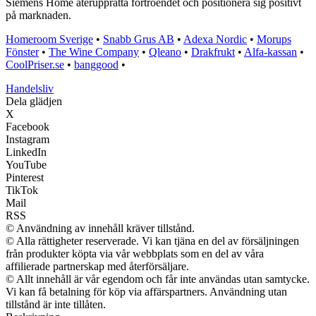
Siemens Home återupprätta förtroendet och positionera sig positivt
på marknaden.
Homeroom Sverige
•
Snabb Grus AB
•
Adexa Nordic
•
Morups
Fönster
•
The Wine Company
•
Qleano
•
Drakfrukt
•
Alfa-kassan
•
CoolPriser.se
•
banggood
•
Handelsliv
Dela glädjen
X
Facebook
Instagram
LinkedIn
YouTube
Pinterest
TikTok
Mail
RSS
© Användning av innehåll kräver tillstånd.
© Alla rättigheter reserverade. Vi kan tjäna en del av försäljningen
från produkter köpta via vår webbplats som en del av våra
affilierade partnerskap med återförsäljare.
© Allt innehåll är vår egendom och får inte användas utan samtycke.
Vi kan få betalning för köp via affärspartners. Användning utan
tillstånd är inte tillåten.