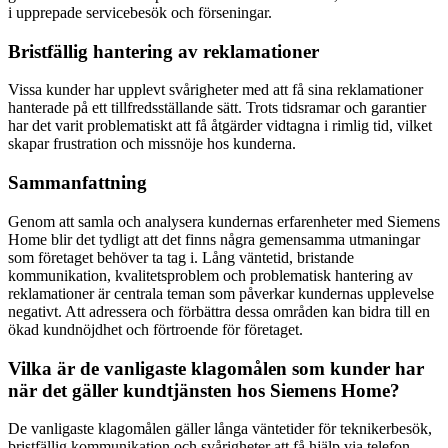
i upprepade servicebesök och förseningar.
Bristfällig hantering av reklamationer
Vissa kunder har upplevt svårigheter med att få sina reklamationer
hanterade på ett tillfredsställande sätt. Trots tidsramar och garantier
har det varit problematiskt att få åtgärder vidtagna i rimlig tid, vilket
skapar frustration och missnöje hos kunderna.
Sammanfattning
Genom att samla och analysera kundernas erfarenheter med Siemens
Home blir det tydligt att det finns några gemensamma utmaningar
som företaget behöver ta tag i. Lång väntetid, bristande
kommunikation, kvalitetsproblem och problematisk hantering av
reklamationer är centrala teman som påverkar kundernas upplevelse
negativt. Att adressera och förbättra dessa områden kan bidra till en
ökad kundnöjdhet och förtroende för företaget.
Vilka är de vanligaste klagomålen som kunder har
när det gäller kundtjänsten hos Siemens Home?
De vanligaste klagomålen gäller långa väntetider för teknikerbesök,
bristfällig kommunikation och svårigheter att få hjälp via telefon