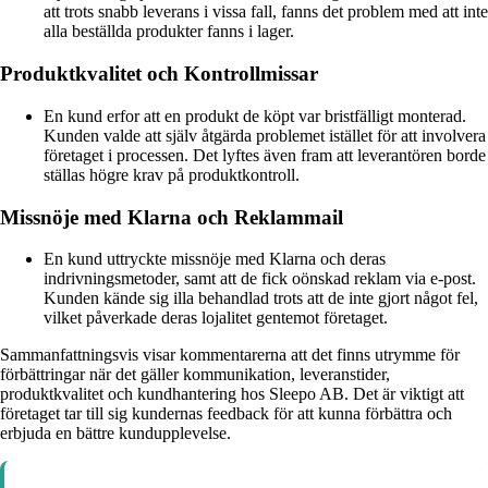
att trots snabb leverans i vissa fall, fanns det problem med att inte
alla beställda produkter fanns i lager.
Produktkvalitet och Kontrollmissar
En kund erfor att en produkt de köpt var bristfälligt monterad.
Kunden valde att själv åtgärda problemet istället för att involvera
företaget i processen. Det lyftes även fram att leverantören borde
ställas högre krav på produktkontroll.
Missnöje med Klarna och Reklammail
En kund uttryckte missnöje med Klarna och deras
indrivningsmetoder, samt att de fick oönskad reklam via e-post.
Kunden kände sig illa behandlad trots att de inte gjort något fel,
vilket påverkade deras lojalitet gentemot företaget.
Sammanfattningsvis visar kommentarerna att det finns utrymme för
förbättringar när det gäller kommunikation, leveranstider,
produktkvalitet och kundhantering hos Sleepo AB. Det är viktigt att
företaget tar till sig kundernas feedback för att kunna förbättra och
erbjuda en bättre kundupplevelse.