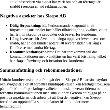
att kundservicen via e-post har varit bra och att företaget är
snabbt i responsen vid reklamationer.
Negativa aspekter hos Sleepo AB
Dålig förpackning:
Ett återkommande klagomål är att
förpackningsmaterialet inte håller tillräckligt hög kvalitet, vilket
har lett till skador på produkter och besvär för kunderna.
Lång leveranstid:
Även om många upplever leveransen som
snabb, har en del kunder noterat att leveranstiden var lång i
jämförelse med andra företag.
Kommunikationsproblem:
Det har förekommit fall där
kommunikationen med kundtjänsten har varit bristfällig, vilket
har skapat förvirring och irritation hos kunderna.
Sammanfattning och rekommendationer
Utifrån kundrecensionerna framgår det att Sleepo AB har sina styrkor
och svagheter. För att förbättra kundupplevelsen kan företaget fokusera
på att förbättra förpackningskvaliteten, minska leveranstiderna och
förbättra kommunikationen med sina kunder. Genom att bygga på de
positiva aspekterna och arbeta på att lösa de negativa, kan Sleepo
fortsätta att upprätthålla sin popularitet bland kunder inom
heminredning.