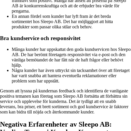
framhävt som positivt. Många har ansett att priserna på Sleepo
AB är konkurrenskraftiga och att de erbjuder bra värde för
pengarna.
En annan fördel som kunder har lyft fram är det breda
sortimentet hos Sleepo AB. Det har möjliggjort att hitta
produkter som passar olika stilar och behov.
Bra kundservice och responsivitet
Många kunder har uppskattat den goda kundservicen hos Sleepo
AB. De har berömt företagets responsivitet via e-post och den
vänliga bemötandet de har fått när de haft frågor eller behövt
hjälp.
Några kunder har även uttryckt sin tacksamhet över att företaget
har varit snabba att hantera eventuella reklamationer eller
problem som har uppstått.
Genom att lyssna på kundernas feedback och identifiera de vanligaste
positiva temanen kan företag som Sleepo AB fortsätta att förbättra sin
service och upplevelse för kunderna. Det är tydligt att en snabb
leverans, bra priser, ett brett sortiment och god kundservice är faktorer
som kan bidra till nöjda och återkommande kunder.
Negativa Erfarenheter av Sleepo AB: