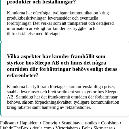
produkter och beställningar?
Kunderna har efterfrågat tydligare kommunikation kring
produktbeskrivningar, leveranstider och eventuella
fördröjningar. Det verkar som att transparent och detaljerad
information är viktigt för kundernas trygghet och
tillfredsställelse med företaget.
Vilka aspekter har kunder framhållit som
styrkor hos Sleepo AB och finns det några
områden där förbättringar behövs enligt deras
erfarenheter?
Kunderna har lyft fram företagets konkurrenskraftiga priser,
snabba leveranser och brett sortiment som styrkor hos Sleepo
AB. Samtidigt har det framkommit områden där förbättringar
behövs, såsom förpackningskvalitet, tydligare kommunikation
kring rabatter samt hantering av reklamationer.
Folksam
•
Happident
•
Comviq
•
Scandinaviansmiles
•
Coolshop
•
LightInTheBox
•
derila.com
•
Victoriahem
•
Bolt
•
Skruvat.se
•