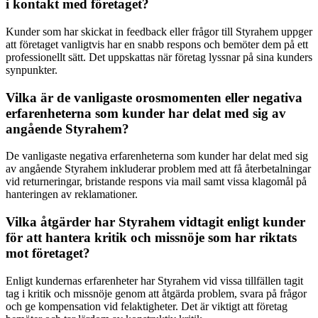
i kontakt med företaget?
Kunder som har skickat in feedback eller frågor till Styrahem uppger
att företaget vanligtvis har en snabb respons och bemöter dem på ett
professionellt sätt. Det uppskattas när företag lyssnar på sina kunders
synpunkter.
Vilka är de vanligaste orosmomenten eller negativa
erfarenheterna som kunder har delat med sig av
angående Styrahem?
De vanligaste negativa erfarenheterna som kunder har delat med sig
av angående Styrahem inkluderar problem med att få återbetalningar
vid returneringar, bristande respons via mail samt vissa klagomål på
hanteringen av reklamationer.
Vilka åtgärder har Styrahem vidtagit enligt kunder
för att hantera kritik och missnöje som har riktats
mot företaget?
Enligt kundernas erfarenheter har Styrahem vid vissa tillfällen tagit
tag i kritik och missnöje genom att åtgärda problem, svara på frågor
och ge kompensation vid felaktigheter. Det är viktigt att företag