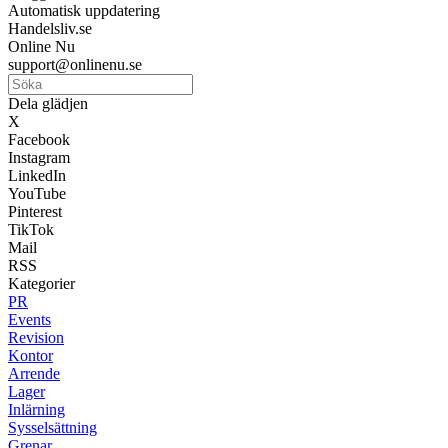
Automatisk uppdatering
Handelsliv.se
Online Nu
support@onlinenu.se
Dela glädjen
X
Facebook
Instagram
LinkedIn
YouTube
Pinterest
TikTok
Mail
RSS
Kategorier
PR
Events
Revision
Kontor
Arrende
Lager
Inlärning
Sysselsättning
Grenar