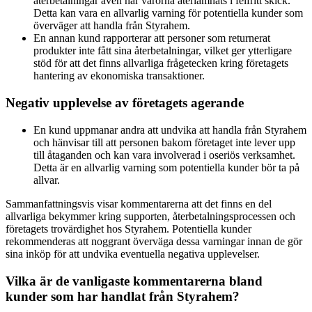
återbetalningar även när varorna återlämnats i felfritt skick.
Detta kan vara en allvarlig varning för potentiella kunder som
överväger att handla från Styrahem.
En annan kund rapporterar att personer som returnerat
produkter inte fått sina återbetalningar, vilket ger ytterligare
stöd för att det finns allvarliga frågetecken kring företagets
hantering av ekonomiska transaktioner.
Negativ upplevelse av företagets agerande
En kund uppmanar andra att undvika att handla från Styrahem
och hänvisar till att personen bakom företaget inte lever upp
till åtaganden och kan vara involverad i oseriös verksamhet.
Detta är en allvarlig varning som potentiella kunder bör ta på
allvar.
Sammanfattningsvis visar kommentarerna att det finns en del
allvarliga bekymmer kring supporten, återbetalningsprocessen och
företagets trovärdighet hos Styrahem. Potentiella kunder
rekommenderas att noggrant överväga dessa varningar innan de gör
sina inköp för att undvika eventuella negativa upplevelser.
Vilka är de vanligaste kommentarerna bland
kunder som har handlat från Styrahem?