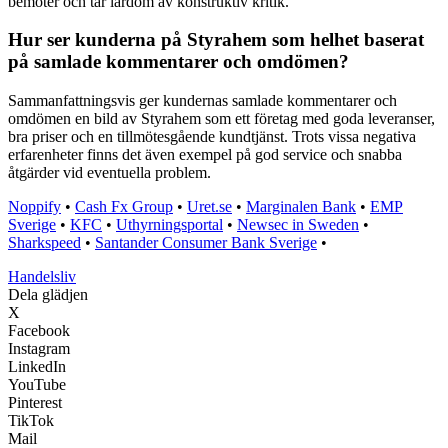
bemöter och tar lärdom av konstruktiv kritik.
Hur ser kunderna på Styrahem som helhet baserat
på samlade kommentarer och omdömen?
Sammanfattningsvis ger kundernas samlade kommentarer och
omdömen en bild av Styrahem som ett företag med goda leveranser,
bra priser och en tillmötesgående kundtjänst. Trots vissa negativa
erfarenheter finns det även exempel på god service och snabba
åtgärder vid eventuella problem.
Noppify
•
Cash Fx Group
•
Uret.se
•
Marginalen Bank
•
EMP
Sverige
•
KFC
•
Uthyrningsportal
•
Newsec in Sweden
•
Sharkspeed
•
Santander Consumer Bank Sverige
•
Handelsliv
Dela glädjen
X
Facebook
Instagram
LinkedIn
YouTube
Pinterest
TikTok
Mail