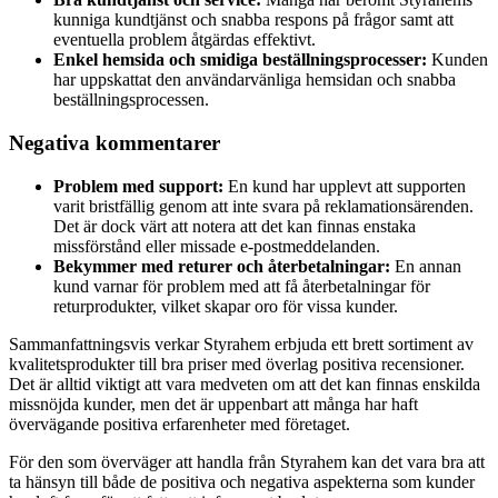
kunniga kundtjänst och snabba respons på frågor samt att
eventuella problem åtgärdas effektivt.
Enkel hemsida och smidiga beställningsprocesser:
Kunden
har uppskattat den användarvänliga hemsidan och snabba
beställningsprocessen.
Negativa kommentarer
Problem med support:
En kund har upplevt att supporten
varit bristfällig genom att inte svara på reklamationsärenden.
Det är dock värt att notera att det kan finnas enstaka
missförstånd eller missade e-postmeddelanden.
Bekymmer med returer och återbetalningar:
En annan
kund varnar för problem med att få återbetalningar för
returprodukter, vilket skapar oro för vissa kunder.
Sammanfattningsvis verkar Styrahem erbjuda ett brett sortiment av
kvalitetsprodukter till bra priser med överlag positiva recensioner.
Det är alltid viktigt att vara medveten om att det kan finnas enskilda
missnöjda kunder, men det är uppenbart att många har haft
övervägande positiva erfarenheter med företaget.
För den som överväger att handla från Styrahem kan det vara bra att
ta hänsyn till både de positiva och negativa aspekterna som kunder