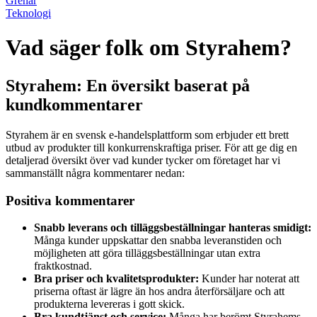
Grenar
Teknologi
Vad säger folk om Styrahem?
Styrahem: En översikt baserat på
kundkommentarer
Styrahem är en svensk e-handelsplattform som erbjuder ett brett
utbud av produkter till konkurrenskraftiga priser. För att ge dig en
detaljerad översikt över vad kunder tycker om företaget har vi
sammanställt några kommentarer nedan:
Positiva kommentarer
Snabb leverans och tilläggsbeställningar hanteras smidigt:
Många kunder uppskattar den snabba leveranstiden och
möjligheten att göra tilläggsbeställningar utan extra
fraktkostnad.
Bra priser och kvalitetsprodukter:
Kunder har noterat att
priserna oftast är lägre än hos andra återförsäljare och att
produkterna levereras i gott skick.
Bra kundtjänst och service:
Många har berömt Styrahems