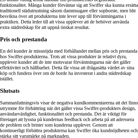
funktionalitet. Många kunder förväntar sig att Swiffer ska kunna ersätta
traditionell städutrustning såsom dammsugare eller sopborste, men blir
besvikna över att produkterna inte lever upp till förväntningarna i
praktiken. Detta leder till att vissa upplever att de behöver använda
extra städredskap för att uppnå önskat resultat.
Pris och prestanda
En del kunder är missnöjda med förhållandet mellan pris och prestanda
hos Swiffer-produkterna. Trots att vissa produkter är relativt dyra,
upplever kunder att de inte motsvarar förväntningarna när det gäller
effektivitet och hållbarhet. Detta får vissa att ifrågasätta värdet av sina
köp och fundera över om de borde ha investerat i andra städredskap
istället.
Slutsats
Sammanfattningsvis visar de negativa kundkommentarerna att det finns
utrymme för förbättring när det gäller vissa Swiffer-produkters design,
användarvänlighet, funktionalitet och prestanda. Det är viktigt för
företaget att lyssna på kundernas feedback och arbeta på att adressera
de problem och brister som kunderna upplever. Genom att
kontinuerligt förbättra produkterna kan Swiffer öka kundnöjdheten och
stärka sitt varumärke på marknaden.