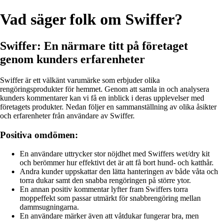
Vad säger folk om Swiffer?
Swiffer: En närmare titt på företaget
genom kunders erfarenheter
Swiffer är ett välkänt varumärke som erbjuder olika
rengöringsprodukter för hemmet. Genom att samla in och analysera
kunders kommentarer kan vi få en inblick i deras upplevelser med
företagets produkter. Nedan följer en sammanställning av olika åsikter
och erfarenheter från användare av Swiffer.
Positiva omdömen:
En användare uttrycker stor nöjdhet med Swiffers wet/dry kit
och berömmer hur effektivt det är att få bort hund- och katt­hår.
Andra kunder uppskattar den lätta hanteringen av både våta och
torra dukar samt den snabba rengöringen på större ytor.
En annan positiv kommentar lyfter fram Swiffers torra
moppeffekt som passar utmärkt för snabbrengöring mellan
dammsugningarna.
En användare märker även att våtdukar fungerar bra, men