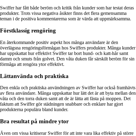
Swiffer har fått både beröm och kritik från kunder som har testat deras
produkter. Trots vissa negativa åsikter finns det flera gemensamma
teman i de positiva kommentarerna som är värda att uppmärksamma.
Förstklassig rengöring
En återkommande positiv aspekt hos många användare är den
överlägsna rengöringsförmågan hos Swiffers produkter. Många kunder
har uppskattat hur effektivt Swiffer tar bort hund- och katt-hår samt
damm och smuts från golvet. Den våta duken får särskilt beröm för sin
förmåga att rengöra ytor effektivt.
Lättanvända och praktiska
Den enkla och praktiska användningen av Swiffer har också framhävts
av flera användare. Många uppskattar hur lätt det är att byta mellan den
våta och den torra duken samt att de är lätta att fästa på moppen. Det
faktum att Swiffer gör städningen snabbare och enklare har gjort
produkterna populära bland kunder.
Bra resultat på mindre ytor
Även om vissa kritiserar Swiffer för att inte vara lika effektiv på större