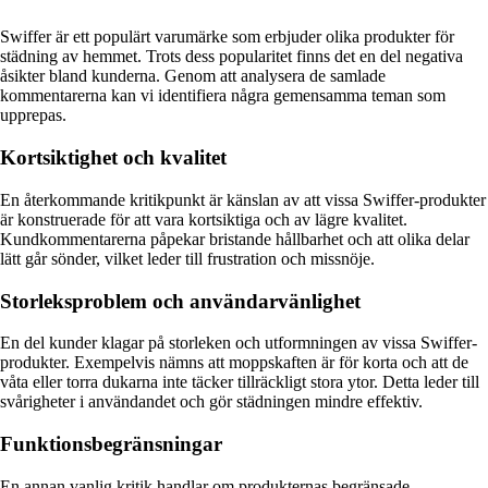
Swiffer är ett populärt varumärke som erbjuder olika produkter för
städning av hemmet. Trots dess popularitet finns det en del negativa
åsikter bland kunderna. Genom att analysera de samlade
kommentarerna kan vi identifiera några gemensamma teman som
upprepas.
Kortsiktighet och kvalitet
En återkommande kritikpunkt är känslan av att vissa Swiffer-produkter
är konstruerade för att vara kortsiktiga och av lägre kvalitet.
Kundkommentarerna påpekar bristande hållbarhet och att olika delar
lätt går sönder, vilket leder till frustration och missnöje.
Storleksproblem och användarvänlighet
En del kunder klagar på storleken och utformningen av vissa Swiffer-
produkter. Exempelvis nämns att moppskaften är för korta och att de
våta eller torra dukarna inte täcker tillräckligt stora ytor. Detta leder till
svårigheter i användandet och gör städningen mindre effektiv.
Funktionsbegränsningar
En annan vanlig kritik handlar om produkternas begränsade