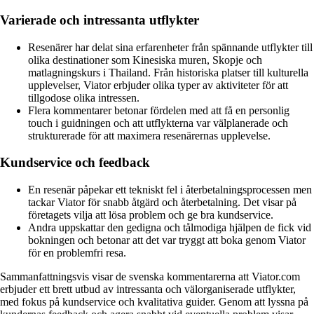
Varierade och intressanta utflykter
Resenärer har delat sina erfarenheter från spännande utflykter till
olika destinationer som Kinesiska muren, Skopje och
matlagningskurs i Thailand. Från historiska platser till kulturella
upplevelser, Viator erbjuder olika typer av aktiviteter för att
tillgodose olika intressen.
Flera kommentarer betonar fördelen med att få en personlig
touch i guidningen och att utflykterna var välplanerade och
strukturerade för att maximera resenärernas upplevelse.
Kundservice och feedback
En resenär påpekar ett tekniskt fel i återbetalningsprocessen men
tackar Viator för snabb åtgärd och återbetalning. Det visar på
företagets vilja att lösa problem och ge bra kundservice.
Andra uppskattar den gedigna och tålmodiga hjälpen de fick vid
bokningen och betonar att det var tryggt att boka genom Viator
för en problemfri resa.
Sammanfattningsvis visar de svenska kommentarerna att Viator.com
erbjuder ett brett utbud av intressanta och välorganiserade utflykter,
med fokus på kundservice och kvalitativa guider. Genom att lyssna på