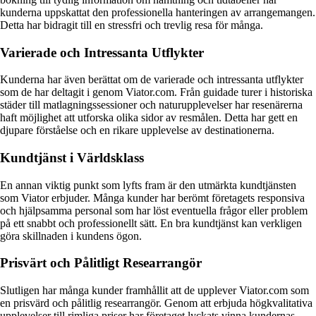
kunderna uppskattat den professionella hanteringen av arrangemangen.
Detta har bidragit till en stressfri och trevlig resa för många.
Varierade och Intressanta Utflykter
Kunderna har även berättat om de varierade och intressanta utflykter
som de har deltagit i genom Viator.com. Från guidade turer i historiska
städer till matlagningssessioner och naturupplevelser har resenärerna
haft möjlighet att utforska olika sidor av resmålen. Detta har gett en
djupare förståelse och en rikare upplevelse av destinationerna.
Kundtjänst i Världsklass
En annan viktig punkt som lyfts fram är den utmärkta kundtjänsten
som Viator erbjuder. Många kunder har berömt företagets responsiva
och hjälpsamma personal som har löst eventuella frågor eller problem
på ett snabbt och professionellt sätt. En bra kundtjänst kan verkligen
göra skillnaden i kundens ögon.
Prisvärt och Pålitligt Researrangör
Slutligen har många kunder framhållit att de upplever Viator.com som
en prisvärd och pålitlig researrangör. Genom att erbjuda högkvalitativa
upplevelser till rimliga priser har företaget lyckats vinna kundernas