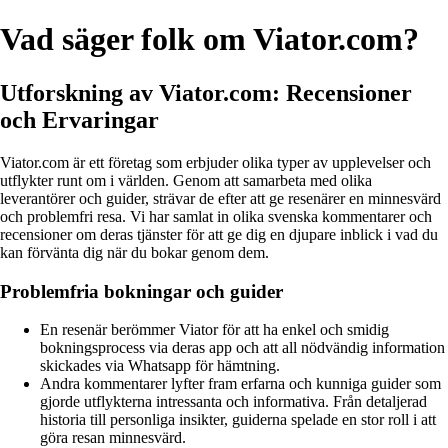
Vad säger folk om Viator.com?
Utforskning av Viator.com: Recensioner
och Ervaringar
Viator.com är ett företag som erbjuder olika typer av upplevelser och
utflykter runt om i världen. Genom att samarbeta med olika
leverantörer och guider, strävar de efter att ge resenärer en minnesvärd
och problemfri resa. Vi har samlat in olika svenska kommentarer och
recensioner om deras tjänster för att ge dig en djupare inblick i vad du
kan förvänta dig när du bokar genom dem.
Problemfria bokningar och guider
En resenär berömmer Viator för att ha enkel och smidig
bokningsprocess via deras app och att all nödvändig information
skickades via Whatsapp för hämtning.
Andra kommentarer lyfter fram erfarna och kunniga guider som
gjorde utflykterna intressanta och informativa. Från detaljerad
historia till personliga insikter, guiderna spelade en stor roll i att
göra resan minnesvärd.