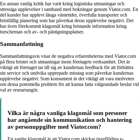
En annan vanlig kritik har varit kring logistiska utmaningar och
stressiga upplevelser i samband med bokningar genom Viator.com. En
del kunder har upplevt långa väntetider, överfulla transporter och
bristfällig planering som har påverkat deras upplevelse negativt. Det
har även förekommit klagomål kring bristande information kring
turscheman och av- och påstigningsplatser.
Sammanfattning
Sammanfattningsvis visar de negativa erfarenheterna med Viator.com
på flera brister och utmaningar inom företagets verksamhet. Det är
viktigt att företaget tar till sig av kundernas feedback för att förbättra
sin service och undvika upprepade misstag som påverkar kundernas
upplevelse negativt. Som konsument är det viktigt att vara medveten
om dessa potentiella problem för att kunna fatta välgrundade beslut vid
val av researrangör.
Vilka är några vanliga klagomål som personer
har angående sin kommunikation och hantering
av personuppgifter med Viator.com?
En vanlig klagomål är att Viator.com skickar överflödiga e-