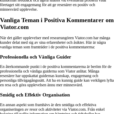
kundernas feedback och agera snabbt vid eventuella problem visar
företaget sitt engagemang för att ge resenärer en positiv och
minnesvärd upplevelse.
Vanliga Teman i Positiva Kommentarer om
Viator.com
När det gäller upplevelser med researrangören Viator.com har många
kunder delat med sig av sina erfarenheter och åsikter. Här är några
vanliga teman som framträder i de positiva kommentarerna:
Professionella och Vänliga Guider
En återkommande punkt i de positiva kommentarerna är beröm för de
professionella och vänliga guiderna som Viator anlitar. Många
resenärer har uppskattat guidernas kunskap, engagemang och
personliga tillvägagångssätt. Att ha en kunnig guide kan verkligen lyfta
en resa och göra upplevelsen ännu mer minnesvärd.
Smidig och Effektiv Organisation
En annan aspekt som framhävs är den smidiga och effektiva
organiseringen av resor och aktiviteter via Viator.com. Från enkel
bokning till tydlig information om hämtning och tidtabeller har