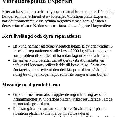
Vibrationsplatta Experten
Efter att ha samlat in och analyserat ett antal kommentarer från olika
kunder som har erfarenhet av företaget Vibrationsplatta Experten,
har det framkommit vissa tydliga negativa teman som går igen i
deras erfarenheter. Nedan sammanfattas de vanligaste klagomålen:
Kort livslängd och dyra reparationer
En kund nämner att deras vibrationsplatta la av efter endast 3
år och att reparationen skulle kosta 2000 kr, vilket upplevdes
som problematiskt efter att ha redan lagt ut 8000 kr initialt.
En annan kund berättar om att deras vibrationsplatta var
defekt vid leverans, vilket ledde till besvikelse. Även om
företaget snabbt bytte ut den defekta produkten, så är det
aldrig trevligt att köpa något som inte fungerar från början.
Missnöje med produkterna
En kund med reumatism upplevde ingen lindring av sina
inflammationer av vibrationsplattan, vilket resulterade i att de
returnerade produkten.
Det framgår att en annan kund hade förväntningar på att
vibrationsplattan skulle hjälpa till att lösa deras