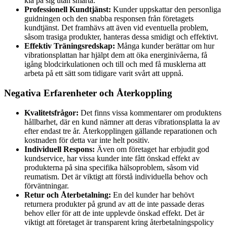
klä på sig utan smärta.
Professionell Kundtjänst:
Kunder uppskattar den personliga
guidningen och den snabba responsen från företagets
kundtjänst. Det framhävs att även vid eventuella problem,
såsom trasiga produkter, hanteras dessa smidigt och effektivt.
Effektiv Träningsredskap:
Många kunder berättar om hur
vibrationsplattan har hjälpt dem att öka energinivåerna, få
igång blodcirkulationen och till och med få musklerna att
arbeta på ett sätt som tidigare varit svårt att uppnå.
Negativa Erfarenheter och Återkoppling
Kvalitetsfrågor:
Det finns vissa kommentarer om produktens
hållbarhet, där en kund nämner att deras vibrationsplatta la av
efter endast tre år. Återkopplingen gällande reparationen och
kostnaden för detta var inte helt positiv.
Individuell Respons:
Även om företaget har erbjudit god
kundservice, har vissa kunder inte fått önskad effekt av
produkterna på sina specifika hälsoproblem, såsom vid
reumatism. Det är viktigt att förstå individuella behov och
förväntningar.
Retur och Återbetalning:
En del kunder har behövt
returnera produkter på grund av att de inte passade deras
behov eller för att de inte upplevde önskad effekt. Det är
viktigt att företaget är transparent kring återbetalningspolicy