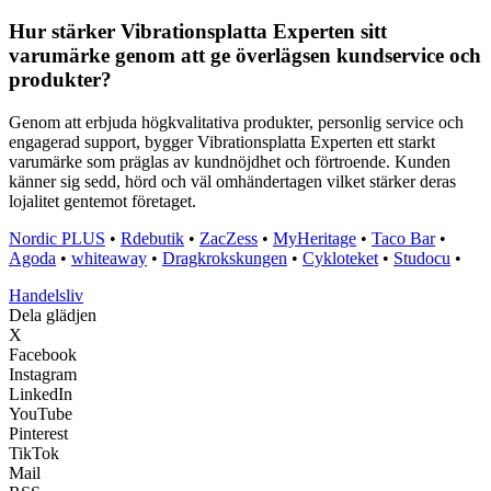
Hur stärker Vibrationsplatta Experten sitt
varumärke genom att ge överlägsen kundservice och
produkter?
Genom att erbjuda högkvalitativa produkter, personlig service och
engagerad support, bygger Vibrationsplatta Experten ett starkt
varumärke som präglas av kundnöjdhet och förtroende. Kunden
känner sig sedd, hörd och väl omhändertagen vilket stärker deras
lojalitet gentemot företaget.
Nordic PLUS
•
Rdebutik
•
ZacZess
•
MyHeritage
•
Taco Bar
•
Agoda
•
whiteaway
•
Dragkrokskungen
•
Cykloteket
•
Studocu
•
Handelsliv
Dela glädjen
X
Facebook
Instagram
LinkedIn
YouTube
Pinterest
TikTok
Mail