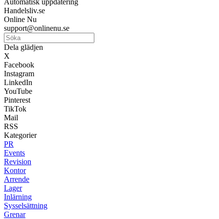
Automatisk uppdatering
Handelsliv.se
Online Nu
support@onlinenu.se
Dela glädjen
X
Facebook
Instagram
LinkedIn
YouTube
Pinterest
TikTok
Mail
RSS
Kategorier
PR
Events
Revision
Kontor
Arrende
Lager
Inlärning
Sysselsättning
Grenar