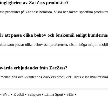
gängligheten av ZacZess produkter?
vissa produkter på ZacZess hemsida. Vissa har saknat specifika produkt
r att passa olika behov och önskemål enligt kundernas
ter som passar olika behov och preferenser, såsom höga midjor, mobilf
isvärda erbjudandet från ZacZess?
llan pris och kvalitet hos ZacZess produkter. Trots vissa kvalitetsfråg
•
SVT
•
Kvdbil
•
Sellpy.se
•
Länna Sport
•
SEB
•