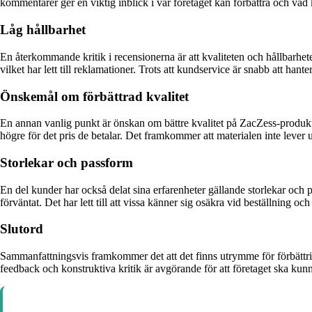
kommentarer ger en viktig inblick i var företaget kan förbättra och vad
Låg hållbarhet
En återkommande kritik i recensionerna är att kvaliteten och hållbarh
vilket har lett till reklamationer. Trots att kundservice är snabb att han
Önskemål om förbättrad kvalitet
En annan vanlig punkt är önskan om bättre kvalitet på ZacZess-produkt
högre för det pris de betalar. Det framkommer att materialen inte lever u
Storlekar och passform
En del kunder har också delat sina erfarenheter gällande storlekar oc
förväntat. Det har lett till att vissa känner sig osäkra vid beställning och
Slutord
Sammanfattningsvis framkommer det att det finns utrymme för förbättring
feedback och konstruktiva kritik är avgörande för att företaget ska ku