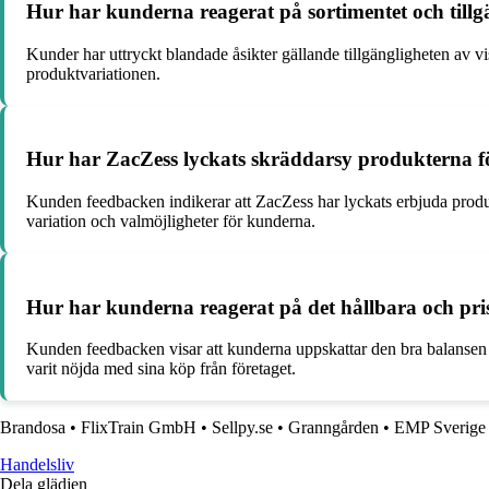
Hur har kunderna reagerat på sortimentet och till
Kunder har uttryckt blandade åsikter gällande tillgängligheten av 
produktvariationen.
Hur har ZacZess lyckats skräddarsy produkterna fö
Kunden feedbacken indikerar att ZacZess har lyckats erbjuda produk
variation och valmöjligheter för kunderna.
Hur har kunderna reagerat på det hållbara och pr
Kunden feedbacken visar att kunderna uppskattar den bra balansen me
varit nöjda med sina köp från företaget.
Brandosa
•
FlixTrain GmbH
•
Sellpy.se
•
Granngården
•
EMP Sverige
Handelsliv
Dela glädjen