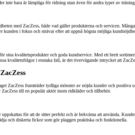
er inte bara är lämpliga för ridning utan även för andra typer av tränin
ten med ZacZess, både vad gäller produkterna och servicen. Många kun
er kunden i fokus och strävar efter att uppnå högsta möjliga kundnöjdhe
t för sina kvalitetsprodukter och goda kundservice. Med ett brett sortim
vissa kvalitetsfrågor i enstaka fall, är det övervägande intrycket att Zac
s ZacZess
aget ZacZess framträder tydliga mönster av nöjda kunder och positiva 
ZacZess till en populär aktör inom ridkläder och tillbehör.
ppskattas för att de sitter perfekt och är bekväma att använda. Kunden 
idja och diskreta fickor som gör plaggen praktiska och funktionella.