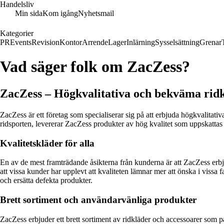
Handelsliv
Min sida
Kom igång
Nyhetsmail
Kategorier
PR
Events
Revision
Kontor
Arrende
Lager
Inlärning
Sysselsättning
Grenar
Vad säger folk om ZacZess?
ZacZess – Högkvalitativa och bekväma ridk
ZacZess är ett företag som specialiserar sig på att erbjuda högkvalitat
ridsporten, levererar ZacZess produkter av hög kvalitet som uppskattas
Kvalitetskläder för alla
En av de mest framträdande åsikterna från kunderna är att ZacZess erb
att vissa kunder har upplevt att kvaliteten lämnar mer att önska i vissa 
och ersätta defekta produkter.
Brett sortiment och användarvänliga produkter
ZacZess erbjuder ett brett sortiment av ridkläder och accessoarer som