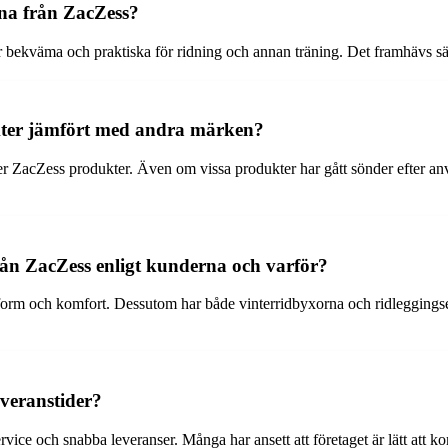
na från ZacZess?
ekväma och praktiska för ridning och annan träning. Det framhävs särski
kter jämfört med andra märken?
ller ZacZess produkter. Även om vissa produkter har gått sönder efter 
ån ZacZess enligt kunderna och varför?
form och komfort. Dessutom har både vinterridbyxorna och ridleggings
veranstider?
vice och snabba leveranser. Många har ansett att företaget är lätt att k