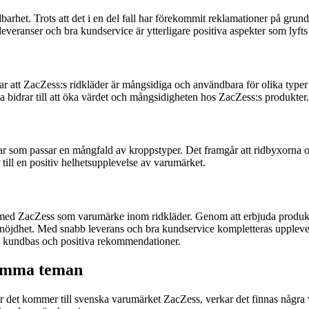
rhet. Trots att det i en del fall har förekommit reklamationer på grund 
 leveranser och bra kundservice är ytterligare positiva aspekter som lyf
r att ZacZess:s ridkläder är mångsidiga och användbara för olika typer
a bidrar till att öka värdet och mångsidigheten hos ZacZess:s produkter.
r som passar en mångfald av kroppstyper. Det framgår att ridbyxorna oc
 till en positiv helhetsupplevelse av varumärket.
ar med ZacZess som varumärke inom ridkläder. Genom att erbjuda produ
nöjdhet. Med snabb leverans och bra kundservice kompletteras uppleve
jal kundbas och positiva rekommendationer.
samma teman
r det kommer till svenska varumärket ZacZess, verkar det finnas några