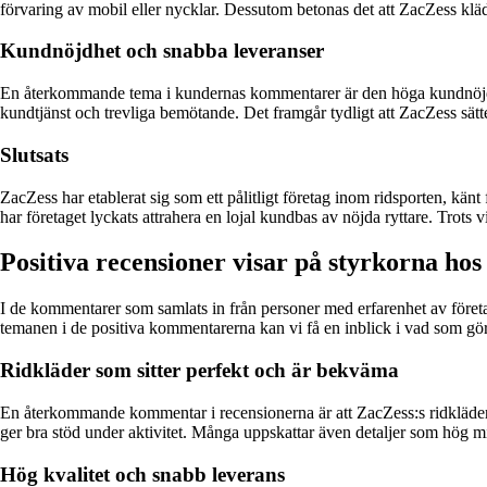
förvaring av mobil eller nycklar. Dessutom betonas det att ZacZess kläd
Kundnöjdhet och snabba leveranser
En återkommande tema i kundernas kommentarer är den höga kundnöjdhe
kundtjänst och trevliga bemötande. Det framgår tydligt att ZacZess sätt
Slutsats
ZacZess har etablerat sig som ett pålitligt företag inom ridsporten, kän
har företaget lyckats attrahera en lojal kundbas av nöjda ryttare. Trots 
Positiva recensioner visar på styrkorna ho
I de kommentarer som samlats in från personer med erfarenhet av föret
temanen i de positiva kommentarerna kan vi få en inblick i vad som gör 
Ridkläder som sitter perfekt och är bekväma
En återkommande kommentar i recensionerna är att ZacZess:s ridkläder u
ger bra stöd under aktivitet. Många uppskattar även detaljer som hög m
Hög kvalitet och snabb leverans