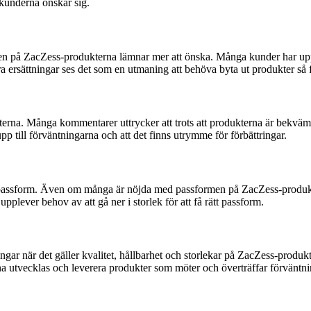
 kunderna önskar sig.
eten på ZacZess-produkterna lämnar mer att önska. Många kunder har upp
tera ersättningar ses det som en utmaning att behöva byta ut produkter så f
erna. Många kommentarer uttrycker att trots att produkterna är bekväma
pp till förväntningarna och att det finns utrymme för förbättringar.
h passform. Även om många är nöjda med passformen på ZacZess-produkter
 upplever behov av att gå ner i storlek för att få rätt passform.
ar när det gäller kvalitet, hållbarhet och storlekar på ZacZess-produkt
nna utvecklas och leverera produkter som möter och överträffar förväntn